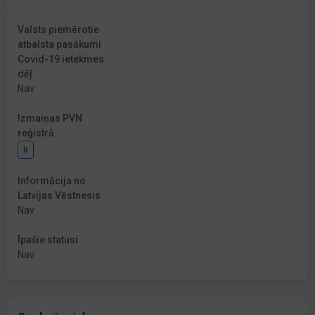
Valsts piemērotie
atbalsta pasākumi
Covid-19 ietekmes
dēļ
Nav
Izmaiņas PVN
reģistrā
Ir
Informācija no
Latvijas Vēstnesis
Nav
Īpašie statusi
Nav