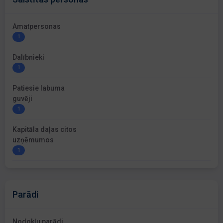
Amatpersonas
1
Dalībnieki
1
Patiesie labuma
guvēji
1
Kapitāla daļas citos
uzņēmumos
1
Parādi
Nodokļu parādi