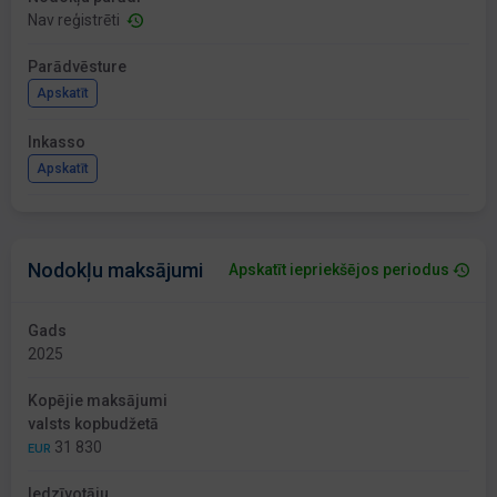
Nav reģistrēti
Parādvēsture
Apskatīt
Inkasso
Apskatīt
Nodokļu maksājumi
Apskatīt iepriekšējos periodus
Gads
2025
Kopējie maksājumi
valsts kopbudžetā
31 830
EUR
Iedzīvotāju