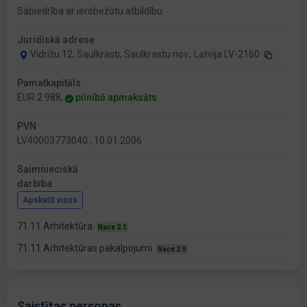
Sabiedrība ar ierobežotu atbildību
Juridiskā adrese
Vidrižu 12, Saulkrasti, Saulkrastu nov., Latvija LV-2160
Pamatkapitāls
EUR 2 988,
pilnībā apmaksāts
PVN
LV40003773040 , 10.01.2006
Saimnieciskā
darbība
Apskatīt visus
71.11 Arhitektūra
Nace 2.1
71.11 Arhitektūras pakalpojumi
Nace 2.0
Saistītas personas