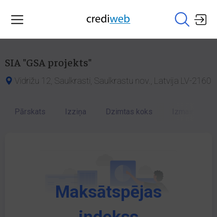
SIA "GSA projekts"
Vidrižu 12, Saulkrasti, Saulkrastu nov., Latvija LV-2160
Pārskats
Izziņa
Dzimtas koks
Izmaiņu vēst
Maksātspējas