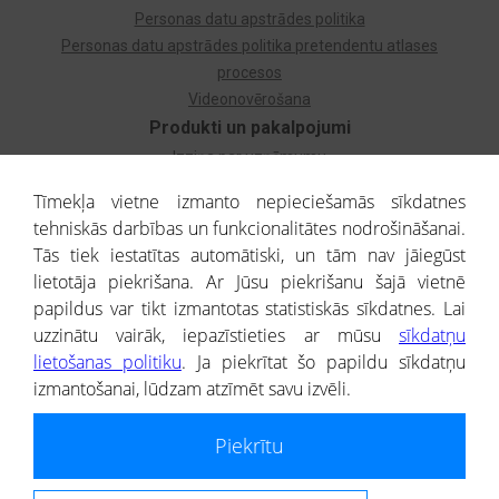
Personas datu apstrādes politika
Personas datu apstrādes politika pretendentu atlases
procesos
Videonovērošana
Produkti un pakalpojumi
Izziņa par uzņēmumu
Izziņa par privātpersonu
Tīmekļa vietne izmanto nepieciešamās sīkdatnes
Dzimtas koks
tehniskās darbības un funkcionalitātes nodrošināšanai.
Uzņēmumu atlase
Tās tiek iestatītas automātiski, un tām nav jāiegūst
Monitorings
lietotāja piekrišana. Ar Jūsu piekrišanu šajā vietnē
Kredītizziņa par ārvalstu uzņēmumiem
papildus var tikt izmantotas statistiskās sīkdatnes. Lai
uzzinātu vairāk, iepazīstieties ar mūsu
sīkdatņu
® CREDITREFORM Latvija
lietošanas politiku
. Ja piekrītat šo papildu sīkdatņu
SIA
izmantošanai, lūdzam atzīmēt savu izvēli.
People illustrations by Storyset
Piekrītu
Informāciju no Uzņēmumu reģistra nodrošina SIA CREDITREFORM Latvija.
Portāla ietvaros saņemtajai informācijai ir uzziņas raksturs, un tai nav
juridiska spēka. Portāla lietotājs, izmantojot portālā saņemto informāciju, ir