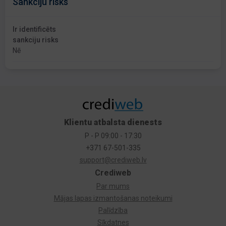
Sankciju risks
Ir identificēts
sankciju risks
Nē
Klientu atbalsta dienests
P - P 09:00 - 17:30
+371 67-501-335
support@crediweb.lv
Crediweb
Par mums
Mājas lapas izmantošanas noteikumi
Palīdzība
Sīkdatnes