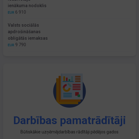
ienākuma nodoklis
6 910
EUR
Valsts sociālās
apdrošināšanas
obligātās iemaksas
9 790
EUR
Darbības pamatrādītāji
Būtiskākie uzņēmējdarbības rādītāji pēdējos gados