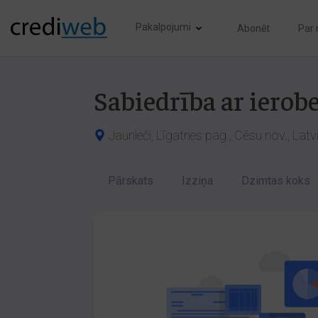
Pakalpojumi
Abonēt
Par
Sabiedrība ar iero
Jaunleči, Līgatnes pag., Cēsu nov., Lat
Pārskats
Izziņa
Dzimtas koks