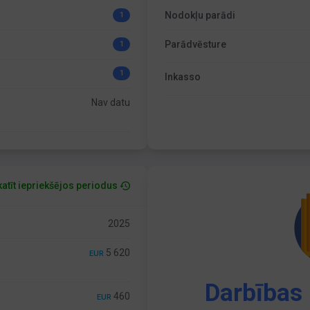
Nodokļu parādi
1
Parādvēsture
1
1
Inkasso
Nav datu
atīt iepriekšējos periodus
2025
5 620
EUR
Darbības 
460
EUR