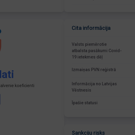
Cita informācija
Valsts piemērotie
atbalsta pasākumi Covid-
19 ietekmes dēļ
Izmaiņas PVN reģistrā
ati
Informācija no Latvijas
lvenie koeficienti
Vēstnesis
Īpašie statusi
Sankciju risks