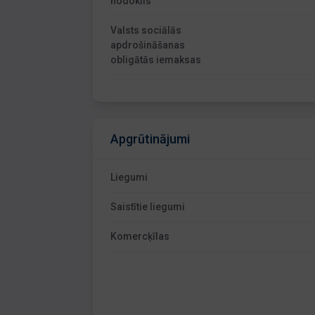
nodoklis
Valsts sociālās
apdrošināšanas
obligātās iemaksas
Apgrūtinājumi
Liegumi
Saistītie liegumi
Komercķīlas