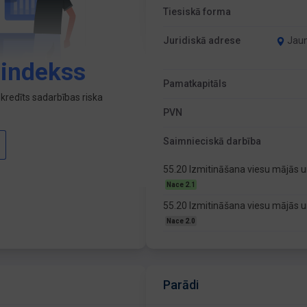
Tiesiskā forma
Juridiskā adrese
Jaun
 indekss
Pamatkapitāls
kredīts sadarbības riska
PVN
Saimnieciskā darbība
55.20 Izmitināšana viesu mājās u
Nace 2.1
55.20 Izmitināšana viesu mājās u
Nace 2.0
Parādi