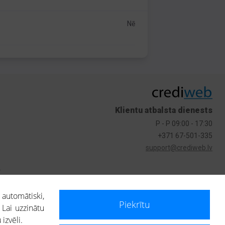
Nē
Klientu atbalsta dienests
P - P 09:00 - 17:30
+371 67-501-335
support@crediweb.lv
s
 automātiski,
Piekrītu
 Lai uzzinātu
izvēli.