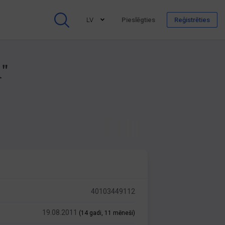
LV
Pieslēgties
Reģistrēties
"
40103449112
19.08.2011
(14 gadi, 11 mēneši)