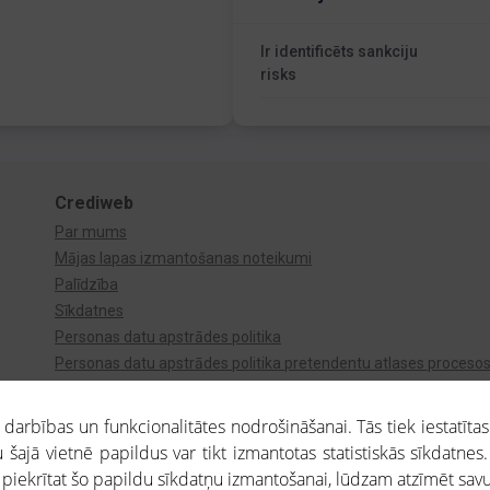
Ir identificēts sankciju
risks
Crediweb
Par mums
Mājas lapas izmantošanas noteikumi
Palīdzība
Sīkdatnes
Personas datu apstrādes politika
Personas datu apstrādes politika pretendentu atlases proceso
Videonovērošana
arbības un funkcionalitātes nodrošināšanai. Tās tiek iestatītas
 šajā vietnē papildus var tikt izmantotas statistiskās sīkdatnes.
a piekrītat šo papildu sīkdatņu izmantošanai, lūdzam atzīmēt savu 