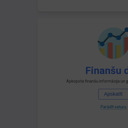
Finanšu d
Apkopota finanšu informācija un ga
Apskatīt
Parādīt saturu