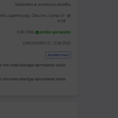
Sabiedrība ar ierobežotu atbildību
leči, Līgatnes pag., Cēsu nov., Latvija LV-
4108
EUR 2 800,
pilnībā apmaksāts
LV40103449112 , 12.06.2025
Apskatīt visus
n cita veida īslaicīgas apmešanās vietās
n cita veida īslaicīgas apmešanās vietās