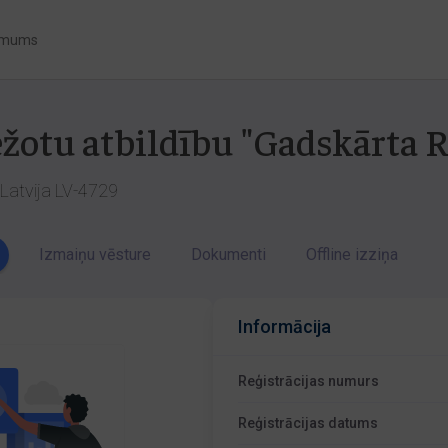
 mums
ežotu atbildību "Gadskārta R.
 Latvija LV-4729
Izmaiņu vēsture
Dokumenti
Offline izziņa
Informācija
Reģistrācijas numurs
Reģistrācijas datums