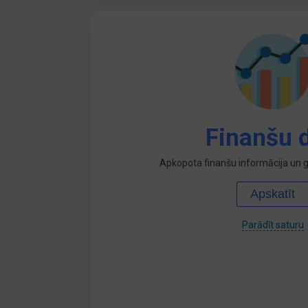
Finanšu d
Apkopota finanšu informācija un ga
Apskatīt
Parādīt saturu