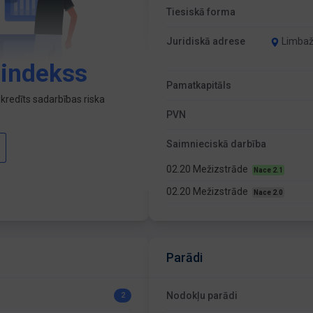
Tiesiskā forma
Juridiskā adrese
Limbažu
 indekss
Pamatkapitāls
kredīts sadarbības riska
PVN
Saimnieciskā darbība
02.20 Mežizstrāde
Nace 2.1
02.20 Mežizstrāde
Nace 2.0
Parādi
Nodokļu parādi
2