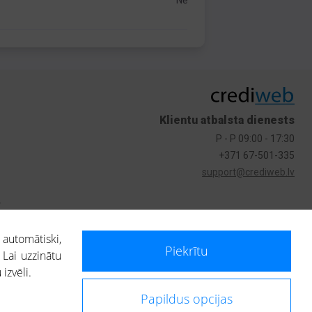
Nē
Klientu atbalsta dienests
P - P 09:00 - 17:30
+371 67-501-335
support@crediweb.lv
s
 automātiski,
Piekrītu
 Lai uzzinātu
izvēli.
Papildus opcijas
ietotājs, izmantojot portālā saņemto informāciju, ir atbildīgs par fizisko