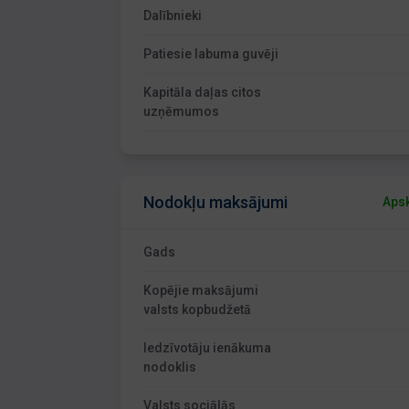
Dalībnieki
Patiesie labuma guvēji
Kapitāla daļas citos
uzņēmumos
Nodokļu maksājumi
Apsk
Gads
Kopējie maksājumi
valsts kopbudžetā
Iedzīvotāju ienākuma
nodoklis
Valsts sociālās