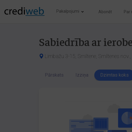
Pakalpojumi
Abonēt
Par
Sabiedrība ar ierob
Limbažu 3-15, Smiltene, Smiltenes nov.,
Pārskats
Izziņa
Dzimtas koks