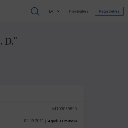
LV
Pieslēgties
Reģistrēties
 D."
44103069893
02.09.2011
(14 gadi, 11 mēneši)