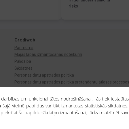
Ir identificēts sankciju
risks
Crediweb
Par mums
Mājas lapas izmantošanas noteikumi
Palīdzība
Sīkdatnes
Personas datu apstrādes politika
Personas datu apstrādes politika pretendentu atlases proceso
Videonovērošana
arbības un funkcionalitātes nodrošināšanai. Tās tiek iestatītas
 šajā vietnē papildus var tikt izmantotas statistiskās sīkdatnes.
a piekrītat šo papildu sīkdatņu izmantošanai, lūdzam atzīmēt savu 
aros saņemtajai informācijai ir uzziņas raksturs, un tai nav juridiska spēka. Portāla l