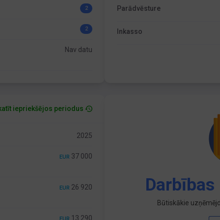
Parādvēsture
2
2
Inkasso
Nav datu
atīt iepriekšējos periodus
2025
37 000
EUR
Darbības 
26 920
EUR
Būtiskākie uzņēmējd
13 290
EUR