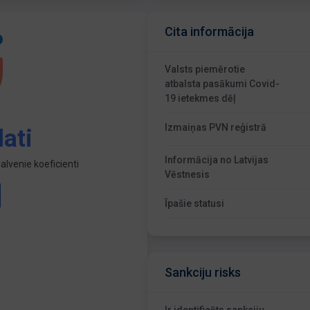
Cita informācija
Valsts piemērotie
atbalsta pasākumi Covid-
19 ietekmes dēļ
Izmaiņas PVN reģistrā
ati
Informācija no Latvijas
lvenie koeficienti
Vēstnesis
Īpašie statusi
Sankciju risks