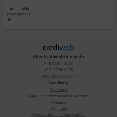
Ir identificēts
sankciju risks
Nē
Klientu atbalsta dienests
P - P 09:00 - 17:30
+371 67-501-335
support@crediweb.lv
Crediweb
Par mums
Mājas lapas izmantošanas noteikumi
Palīdzība
Sīkdatnes
Personas datu apstrādes politika