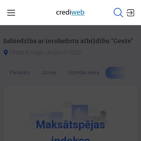
Sabiedrība ar ierobežotu atbildību "Geste"
Pildas 8, Rīga, Latvija LV-1035
Pārskats
Izziņa
Dzimtas koks
Izmaiņu vēst
Maksātspējas