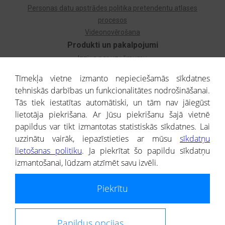
Personas datu apstrādes politika pretendentu atlases
procesos
Videonovērošana
Produkti un pakalpojumi
Izziņa par uzņēmumu
Izziņa par privātpersonu
Tīmekļa vietne izmanto nepieciešamās sīkdatnes
Dzimtas koks
tehniskās darbības un funkcionalitātes nodrošināšanai.
Uzņēmumu atlase
Tās tiek iestatītas automātiski, un tām nav jāiegūst
Monitorings
lietotāja piekrišana. Ar Jūsu piekrišanu šajā vietnē
Kredītizziņa par ārvalstu uzņēmumiem
papildus var tikt izmantotas statistiskās sīkdatnes. Lai
uzzinātu vairāk, iepazīstieties ar mūsu
sīkdatņu
® CREDITREFORM Latvija
lietošanas politiku
. Ja piekrītat šo papildu sīkdatņu
SIA
izmantošanai, lūdzam atzīmēt savu izvēli.
People illustrations by Storyset
Piekrītu
Informāciju no Uzņēmumu reģistra nodrošina SIA CREDITREFORM Latvija.
Portāla ietvaros saņemtajai informācijai ir uzziņas raksturs, un tai nav
juridiska spēka. Portāla lietotājs, izmantojot portālā saņemto informāciju, ir
atbildīgs par fizisko personu datu aizsardzības tiesiskā regulējuma, kā arī
Papildus opcijas