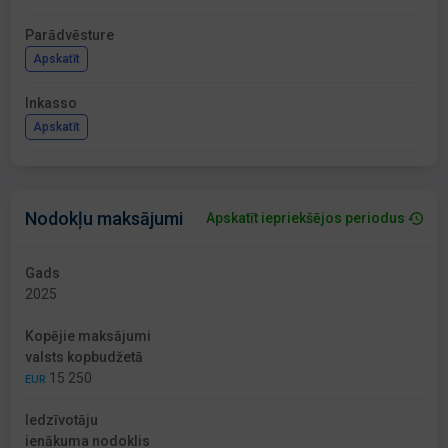
Parādvēsture
Apskatīt
Inkasso
Apskatīt
Nodokļu maksājumi
Apskatīt iepriekšējos periodus
Gads
2025
Kopējie maksājumi
valsts kopbudžetā
15 250
EUR
Iedzīvotāju
ienākuma nodoklis