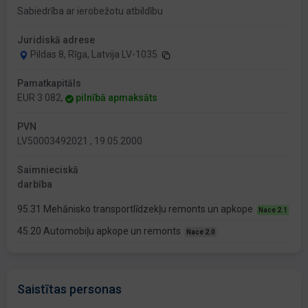
Sabiedrība ar ierobežotu atbildību
Juridiskā adrese
Pildas 8, Rīga, Latvija LV-1035
Pamatkapitāls
EUR 3 082,
pilnībā apmaksāts
PVN
LV50003492021 , 19.05.2000
Saimnieciskā
darbība
95.31 Mehānisko transportlīdzekļu remonts un apkope
Nace 2.1
45.20 Automobiļu apkope un remonts
Nace 2.0
Saistītas personas