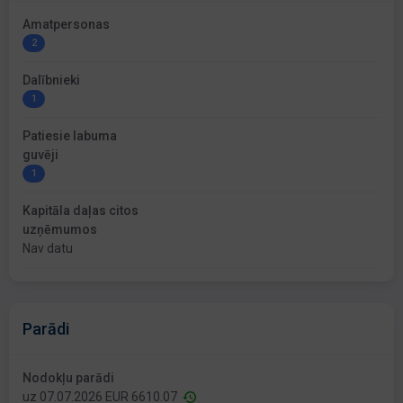
Amatpersonas
2
Dalībnieki
1
Patiesie labuma
guvēji
1
Kapitāla daļas citos
uzņēmumos
Nav datu
Parādi
Nodokļu parādi
uz 07.07.2026 EUR 6610.07