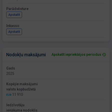
Parādvēsture
Apskatīt
Inkasso
Apskatīt
Nodokļu maksājumi
Apskatīt iepriekšējos periodus
Gads
2025
Kopējie maksājumi
valsts kopbudžetā
11 910
EUR
Iedzīvotāju
ienākuma nodoklis