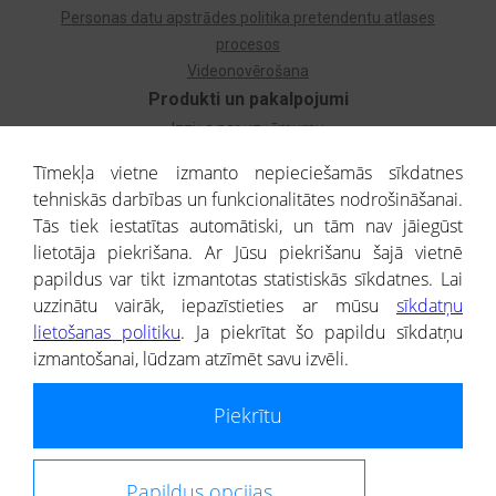
Personas datu apstrādes politika pretendentu atlases
procesos
Videonovērošana
Produkti un pakalpojumi
Izziņa par uzņēmumu
Izziņa par privātpersonu
Tīmekļa vietne izmanto nepieciešamās sīkdatnes
Dzimtas koks
tehniskās darbības un funkcionalitātes nodrošināšanai.
Uzņēmumu atlase
Tās tiek iestatītas automātiski, un tām nav jāiegūst
Monitorings
lietotāja piekrišana. Ar Jūsu piekrišanu šajā vietnē
Kredītizziņa par ārvalstu uzņēmumiem
papildus var tikt izmantotas statistiskās sīkdatnes. Lai
uzzinātu vairāk, iepazīstieties ar mūsu
sīkdatņu
® CREDITREFORM Latvija
lietošanas politiku
. Ja piekrītat šo papildu sīkdatņu
SIA
izmantošanai, lūdzam atzīmēt savu izvēli.
People illustrations by Storyset
Piekrītu
Informāciju no Uzņēmumu reģistra nodrošina SIA CREDITREFORM Latvija.
Portāla ietvaros saņemtajai informācijai ir uzziņas raksturs, un tai nav
juridiska spēka. Portāla lietotājs, izmantojot portālā saņemto informāciju, ir
atbildīgs par fizisko personu datu aizsardzības tiesiskā regulējuma, kā arī
Papildus opcijas