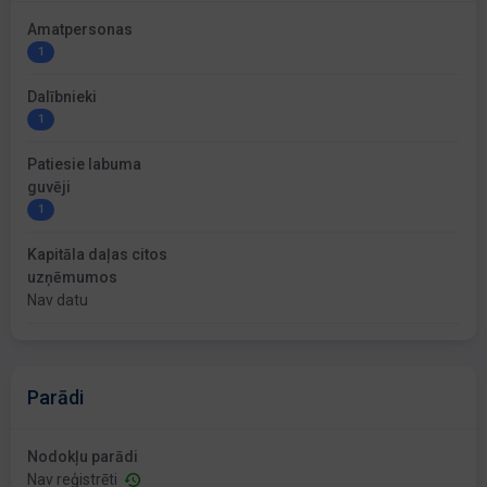
Amatpersonas
1
Dalībnieki
1
Patiesie labuma
guvēji
1
Kapitāla daļas citos
uzņēmumos
Nav datu
Parādi
Nodokļu parādi
Nav reģistrēti