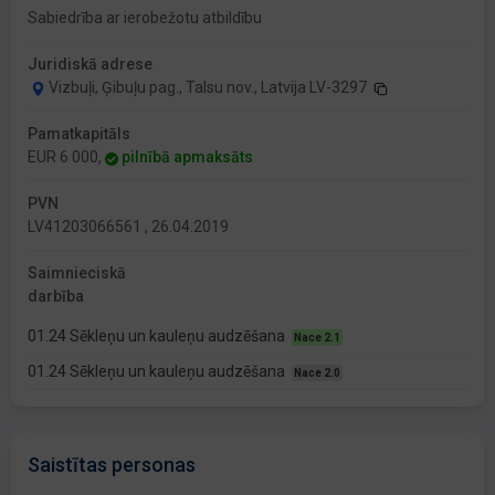
Sabiedrība ar ierobežotu atbildību
Juridiskā adrese
Vizbuļi, Ģibuļu pag., Talsu nov., Latvija LV-3297
Pamatkapitāls
EUR 6 000,
pilnībā apmaksāts
PVN
LV41203066561 , 26.04.2019
Saimnieciskā
darbība
01.24 Sēkleņu un kauleņu audzēšana
Nace 2.1
01.24 Sēkleņu un kauleņu audzēšana
Nace 2.0
Saistītas personas