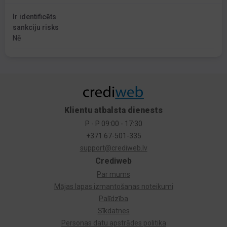
Ir identificēts
sankciju risks
Nē
Klientu atbalsta dienests
P - P 09:00 - 17:30
+371 67-501-335
support@crediweb.lv
Crediweb
Par mums
Mājas lapas izmantošanas noteikumi
Palīdzība
Sīkdatnes
Personas datu apstrādes politika