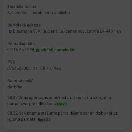
Tiesiskā forma
Sabiedrība ar ierobežotu atbildību
Juridiskā adrese
Blaumaņa 56A, Gulbene, Gulbenes nov., Latvija LV-4401
Pamatkapitāls
EUR 5 857 298,
pilnībā apmaksāts
PVN
LV54603000121 , 08.10.1996
Saimnieciskā
darbība
68.32 Citas operācijas ar nekustamo īpašumu uz līguma
pamata vai par atlīdzību
Nace 2.1
68.32 Nekustamā īpašuma pārvaldīšana par atlīdzību vai uz
līguma pamata
Nace 2.0