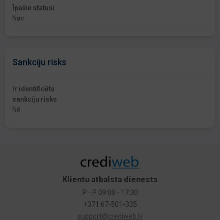
Īpašie statusi
Nav
Sankciju risks
Ir identificēts
sankciju risks
Nē
Klientu atbalsta dienests
P - P 09:00 - 17:30
+371 67-501-335
support@crediweb.lv