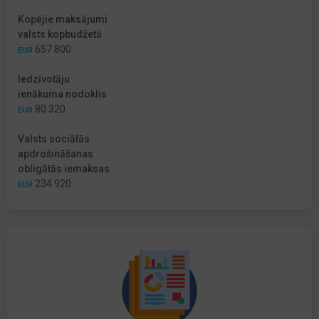
Kopējie maksājumi
valsts kopbudžetā
657 800
EUR
Iedzīvotāju
ienākuma nodoklis
80 320
EUR
Valsts sociālās
apdrošināšanas
obligātās iemaksas
234 920
EUR