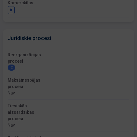
Komercķīlas
Ir
Juridiskie procesi
Reorganizācijas
procesi
2
Maksātnespējas
procesi
Nav
Tiesiskās
aizsardzības
procesi
Nav