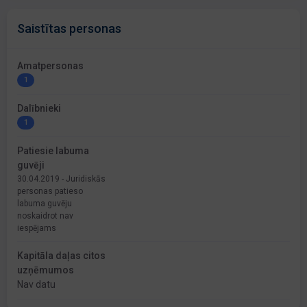
Saistītas personas
Amatpersonas
1
Dalībnieki
1
Patiesie labuma
guvēji
30.04.2019 - Juridiskās
personas patieso
labuma guvēju
noskaidrot nav
iespējams
Kapitāla daļas citos
uzņēmumos
Nav datu