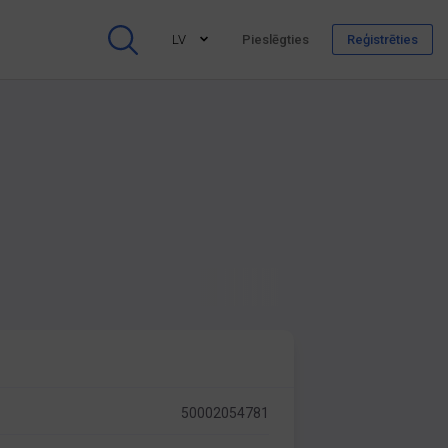
LV
Pieslēgties
Reģistrēties
50002054781