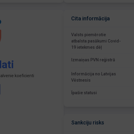
Cita informācija
Valsts piemērotie
atbalsta pasākumi Covid-
19 ietekmes dēļ
Izmaiņas PVN reģistrā
ati
Informācija no Latvijas
lvenie koeficienti
Vēstnesis
Īpašie statusi
Sankciju risks