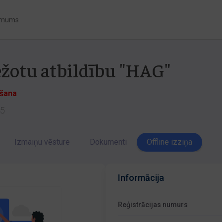
 mums
ežotu atbildību "HAG"
ēšana
35
Izmaiņu vēsture
Dokumenti
Offline izziņa
Informācija
Reģistrācijas numurs