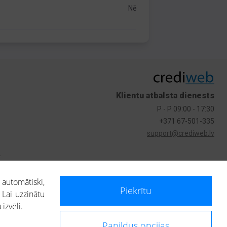
Nē
Klientu atbalsta dienests
P - P 09:00 - 17:30
+371 67-501-335
support@crediweb.lv
s
 automātiski,
Piekrītu
 Lai uzzinātu
izvēli.
Papildus opcijas