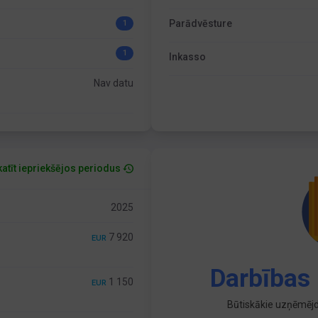
Parādvēsture
1
1
Inkasso
Nav datu
atīt iepriekšējos periodus
2025
7 920
EUR
Darbības 
1 150
EUR
Būtiskākie uzņēmējd