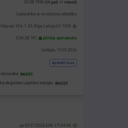
30.08.1996
(29 gadi, 11 mēneši)
Sabiedrība ar ierobežotu atbildību
Vējavas 10 k-1-23, Rīga, Latvija LV-1035
EUR 28 741,
pilnībā apmaksāts
Izslēgts, 19.05.2026
Apskatīt visus
rdzniecība
Nace 2.1
a degvielas uzpildes stacijās
Nace 2.0
uz 07.07.2026 EUR 17144.45