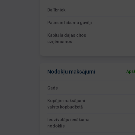
Dalībnieki
Patiesie labuma guvēji
Kapitāla daļas citos
uzņēmumos
Nodokļu maksājumi
Apsk
Gads
Kopējie maksājumi
valsts kopbudžetā
Iedzīvotāju ienākuma
nodoklis