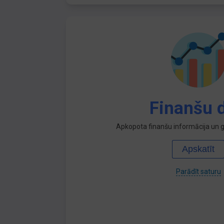
Finanšu d
Apkopota finanšu informācija un ga
Apskatīt
Parādīt saturu