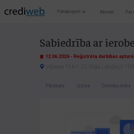
Pakalpojumi
Abonēt
Par
Sabiedrība ar ierob
12.06.2026 - Reģistrēta darbības aptur
Vējavas 10 k-1-23, Rīga, Latvija LV-10
Pārskats
Izziņa
Dzimtas koks