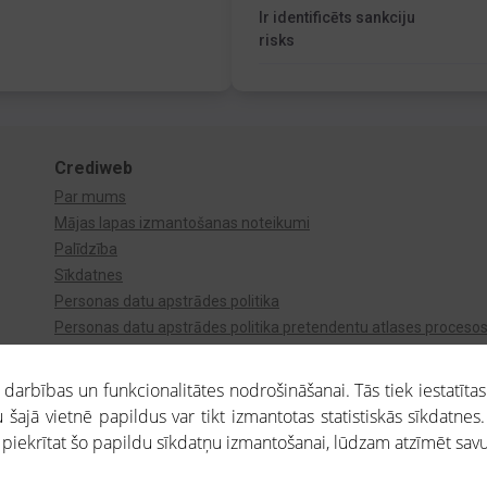
Ir identificēts sankciju
risks
Crediweb
Par mums
Mājas lapas izmantošanas noteikumi
Palīdzība
Sīkdatnes
Personas datu apstrādes politika
Personas datu apstrādes politika pretendentu atlases proceso
Videonovērošana
arbības un funkcionalitātes nodrošināšanai. Tās tiek iestatītas
 šajā vietnē papildus var tikt izmantotas statistiskās sīkdatnes.
a piekrītat šo papildu sīkdatņu izmantošanai, lūdzam atzīmēt savu 