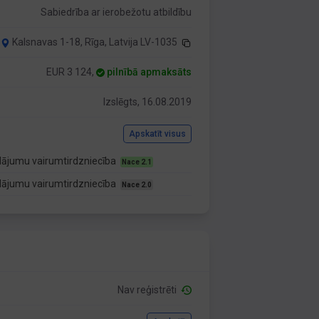
Sabiedrība ar ierobežotu atbildību
Kalsnavas 1-18, Rīga, Latvija LV-1035
EUR 3 124,
pilnībā apmaksāts
Izslēgts, 16.08.2019
Apskatīt visus
ādājumu vairumtirdzniecība
Nace 2.1
ādājumu vairumtirdzniecība
Nace 2.0
Nav reģistrēti