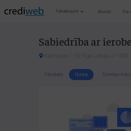
Pakalpojumi
Abonēt
Par
Sabiedrība ar iero
Kalsnavas 1-18, Rīga, Latvija LV-1035
Pārskats
Izziņa
Dzimtas koks