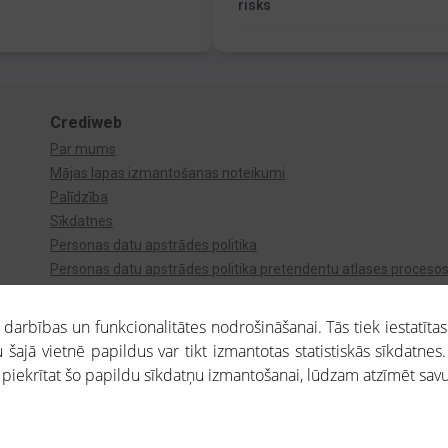
risks
Crediweb
Par mums
Mājas lapas izmantošanas noteikumi
Palīdzība
Sīkdatnes
Personas datu apstrādes politika
Personas datu apstrādes politika pretendentu atlases proceso
Videonovērošana
arbības un funkcionalitātes nodrošināšanai. Tās tiek iestatītas
 šajā vietnē papildus var tikt izmantotas statistiskās sīkdatnes.
a piekrītat šo papildu sīkdatņu izmantošanai, lūdzam atzīmēt savu 
aros saņemtajai informācijai ir uzziņas raksturs, un tai nav juridiska spēka. Portāla l
teikumu ievērošanu. Portāla uzturētājs nav atbildīgs par portāla lietotāju veiktajām