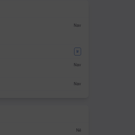
Nav
Ir
Nav
Nav
Nē