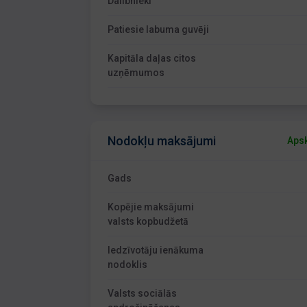
Dalībnieki
Patiesie labuma guvēji
Kapitāla daļas citos
uzņēmumos
Nodokļu maksājumi
Apsk
Gads
Kopējie maksājumi
valsts kopbudžetā
Iedzīvotāju ienākuma
nodoklis
Valsts sociālās