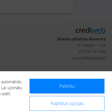
Klientu atbalsta dienests
P - P 09:00 - 17:30
+371 67-501-335
support@crediweb.lv
s
 automātiski,
Piekrītu
 Lai uzzinātu
izvēli.
Papildus opcijas
ietotājs, izmantojot portālā saņemto informāciju, ir atbildīgs par fizisko
 darbībām vai uz to pieņemtajiem lēmumiem, balstoties uz portālā saņemto