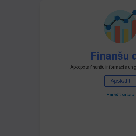
Finanšu d
Apkopota finanšu informācija un ga
Apskatīt
Parādīt saturu