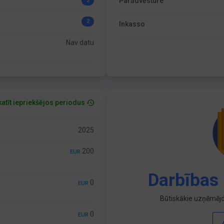
Parādvēsture
2
2
Inkasso
Nav datu
atīt iepriekšējos periodus
2025
200
EUR
Darbības 
0
EUR
Būtiskākie uzņēmējd
0
EUR