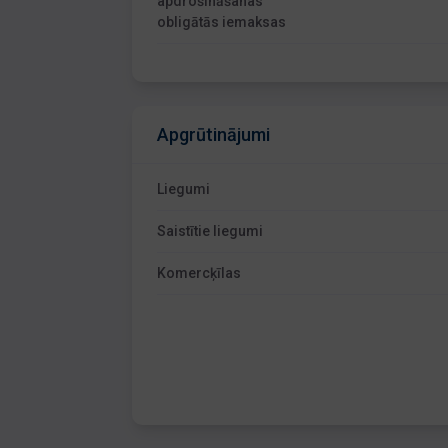
apdrošināšanas
obligātās iemaksas
Apgrūtinājumi
Liegumi
Saistītie liegumi
Komercķīlas