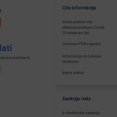
Cita informācija
Valsts piemērotie
atbalsta pasākumi Covid-
19 ietekmes dēļ
Izmaiņas PVN reģistrā
ati
Informācija no Latvijas
lvenie koeficienti
Vēstnesis
Īpašie statusi
Sankciju risks
Ir identificēts sankciju