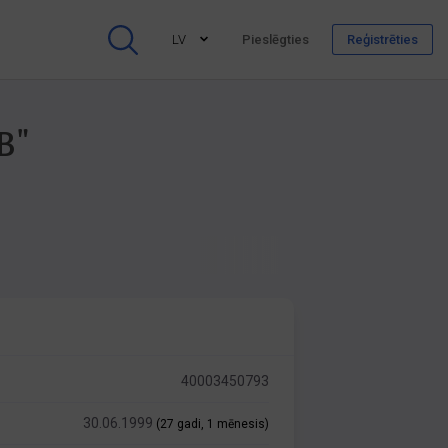
LV
Pieslēgties
Reģistrēties
B"
40003450793
30.06.1999
(27 gadi, 1 mēnesis)