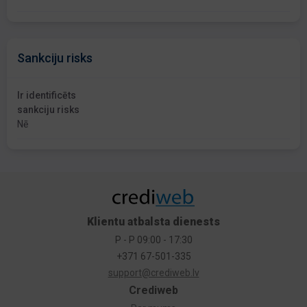
Sankciju risks
Ir identificēts
sankciju risks
Nē
Klientu atbalsta dienests
P - P 09:00 - 17:30
+371 67-501-335
support@crediweb.lv
Crediweb