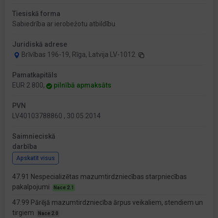
Tiesiskā forma
Sabiedrība ar ierobežotu atbildību
Juridiskā adrese
Brīvības 196-19, Rīga, Latvija LV-1012
Pamatkapitāls
EUR 2 800,
pilnībā apmaksāts
PVN
LV40103788860 , 30.05.2014
Saimnieciskā
darbība
Apskatīt visus
47.91 Nespecializētas mazumtirdzniecības starpniecības
pakalpojumi
Nace 2.1
47.99 Pārējā mazumtirdzniecība ārpus veikaliem, stendiem un
tirgiem
Nace 2.0