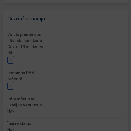
Cita informācija
Valsts piemērotie
atbalsta pasākumi
Covid-19 ietekmes
dēļ
Ir
Izmaiņas PVN
reģistrā
Ir
Informācija no
Latvijas Vēstnesis
Nav
Īpašie statusi
Nav