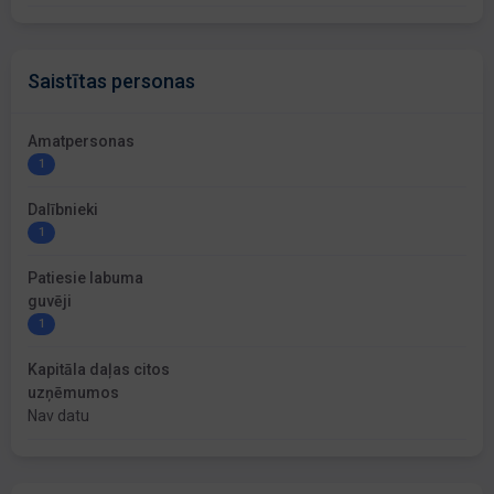
Saistītas personas
Amatpersonas
1
Dalībnieki
1
Patiesie labuma
guvēji
1
Kapitāla daļas citos
uzņēmumos
Nav datu