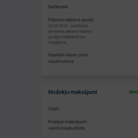
Dalībnieki
Patiesie labuma guvēji
20.09.2023 - Juridiskās
personas patieso labuma
guvēju noskaidrot nav
iespējams
Kapitāla daļas citos
uzņēmumos
Nodokļu maksājumi
Apsk
Gads
Kopējie maksājumi
valsts kopbudžetā