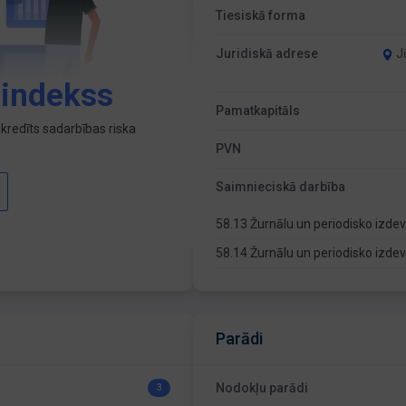
Tiesiskā forma
Juridiskā adrese
J
 indekss
Pamatkapitāls
kredīts sadarbības riska
PVN
Saimnieciskā darbība
58.13 Žurnālu un periodisko izd
58.14 Žurnālu un periodisko izd
Parādi
Nodokļu parādi
3