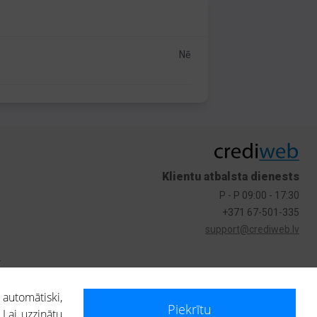
Nē
Klientu atbalsta dienests
P - P 09:00 - 17:30
+371 67-501-335
support@crediweb.lv
s
 automātiski,
Piekrītu
 Lai uzzinātu