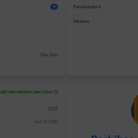
Parādvēsture
8
Inkasso
Nav datu
atīt iepriekšējos periodus
2025
107 200
EUR