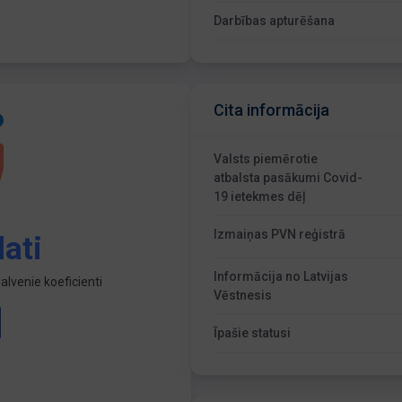
Darbības apturēšana
Cita informācija
Valsts piemērotie
atbalsta pasākumi Covid-
19 ietekmes dēļ
Izmaiņas PVN reģistrā
ati
Informācija no Latvijas
lvenie koeficienti
Vēstnesis
Īpašie statusi