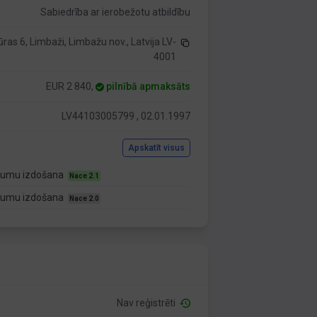
Sabiedrība ar ierobežotu atbildību
ūras 6, Limbaži, Limbažu nov., Latvija LV-
4001
EUR 2 840,
pilnībā apmaksāts
LV44103005799 , 02.01.1997
Apskatīt visus
evumu izdošana
Nace 2.1
evumu izdošana
Nace 2.0
Nav reģistrēti