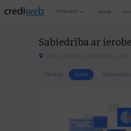
Pakalpojumi
Abonēt
Par
Sabiedrība ar iero
Jūras 6, Limbaži, Limbažu nov., Latvij
Pārskats
Izziņa
Dzimtas koks