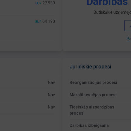
Darbības 
27 930
EUR
Būtiskākie uzņēmējd
64 190
EUR
Pa
Juridiskie procesi
Nav
Reorganizācijas procesi
Nav
Maksātnespējas procesi
Nav
Tiesiskās aizsardzības
procesi
Darbības izbeigšana