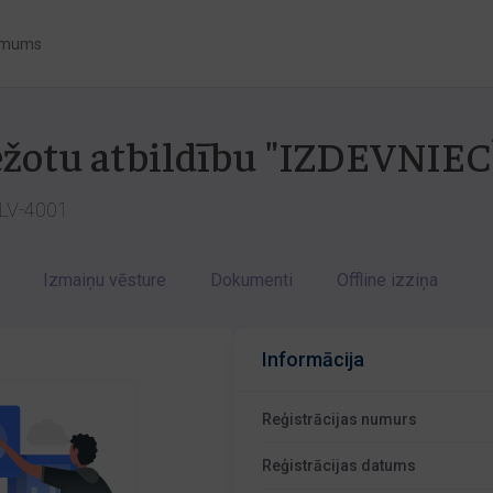
 mums
bežotu atbildību "IZDEVNI
a LV-4001
Izmaiņu vēsture
Dokumenti
Offline izziņa
Informācija
Reģistrācijas numurs
Reģistrācijas datums