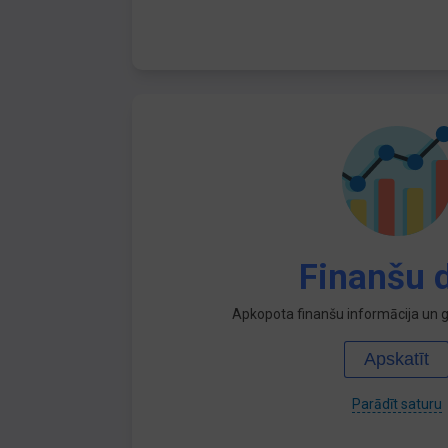
Finanšu d
Apkopota finanšu informācija un ga
Apskatīt
Parādīt saturu