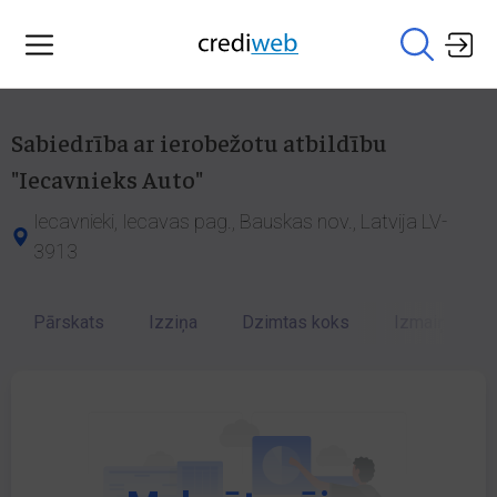
Sabiedrība ar ierobežotu atbildību
"Iecavnieks Auto"
Iecavnieki, Iecavas pag., Bauskas nov., Latvija LV-
3913
Pārskats
Izziņa
Dzimtas koks
Izmaiņu vēst