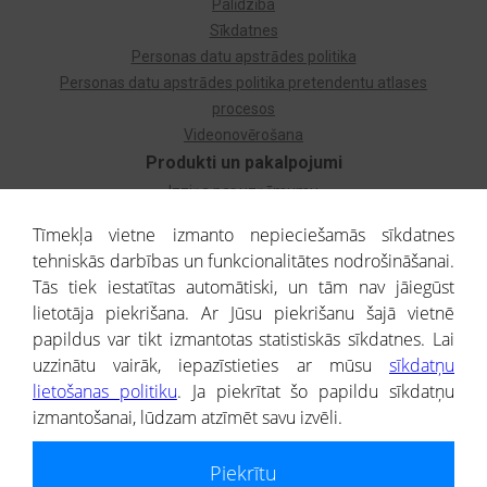
Palīdzība
Sīkdatnes
Personas datu apstrādes politika
Personas datu apstrādes politika pretendentu atlases
procesos
Videonovērošana
Produkti un pakalpojumi
Izziņa par uzņēmumu
Izziņa par privātpersonu
Tīmekļa vietne izmanto nepieciešamās sīkdatnes
Dzimtas koks
tehniskās darbības un funkcionalitātes nodrošināšanai.
Uzņēmumu atlase
Tās tiek iestatītas automātiski, un tām nav jāiegūst
Monitorings
lietotāja piekrišana. Ar Jūsu piekrišanu šajā vietnē
Kredītizziņa par ārvalstu uzņēmumiem
papildus var tikt izmantotas statistiskās sīkdatnes. Lai
uzzinātu vairāk, iepazīstieties ar mūsu
sīkdatņu
® CREDITREFORM Latvija
lietošanas politiku
. Ja piekrītat šo papildu sīkdatņu
SIA
izmantošanai, lūdzam atzīmēt savu izvēli.
People illustrations by Storyset
Piekrītu