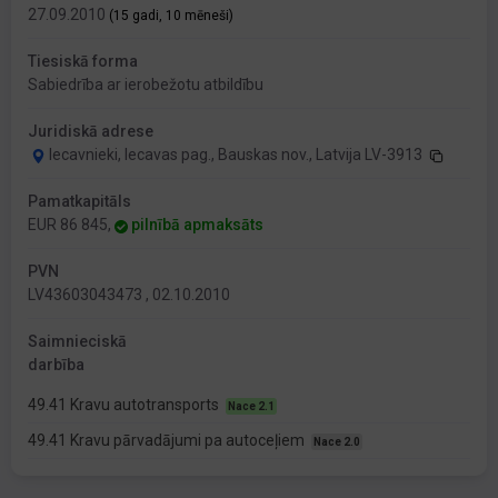
27.09.2010
(15 gadi, 10 mēneši)
Tiesiskā forma
Sabiedrība ar ierobežotu atbildību
Juridiskā adrese
Iecavnieki, Iecavas pag., Bauskas nov., Latvija LV-3913
Pamatkapitāls
EUR 86 845,
pilnībā apmaksāts
PVN
LV43603043473 , 02.10.2010
Saimnieciskā
darbība
49.41 Kravu autotransports
Nace 2.1
49.41 Kravu pārvadājumi pa autoceļiem
Nace 2.0