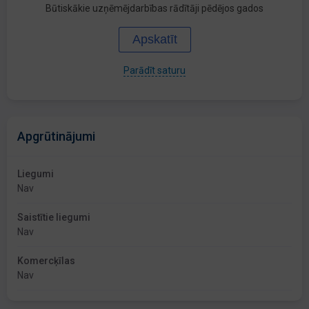
Būtiskākie uzņēmējdarbības rādītāji pēdējos gados
Apskatīt
Parādīt saturu
Apgrūtinājumi
Liegumi
Nav
Saistītie liegumi
Nav
Komercķīlas
Nav