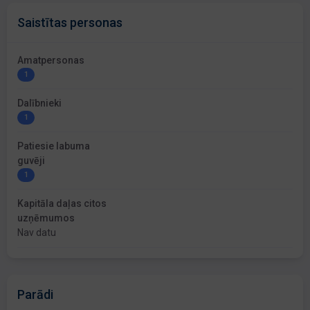
Saistītas personas
Amatpersonas
1
Dalībnieki
1
Patiesie labuma
guvēji
1
Kapitāla daļas citos
uzņēmumos
Nav datu
Parādi