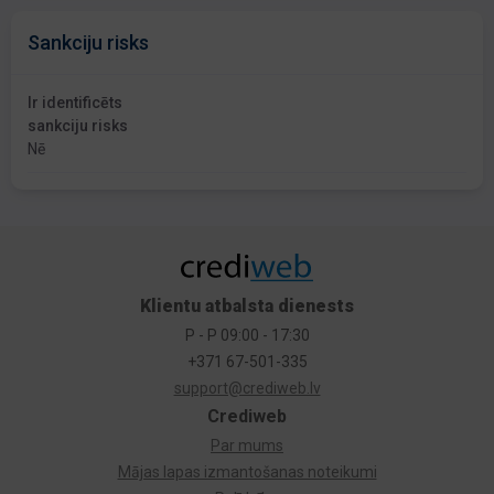
Sankciju risks
Ir identificēts
sankciju risks
Nē
Klientu atbalsta dienests
P - P 09:00 - 17:30
+371 67-501-335
support@crediweb.lv
Crediweb
Par mums
Mājas lapas izmantošanas noteikumi