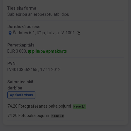
Tiesiskā forma
Sabiedrība ar ierobežotu atbildību
Juridiskā adrese
Šarlotes 6-1, Rīga, Latvija LV-1001
Pamatkapitāls
EUR 3 000,
pilnībā apmaksāts
PVN
LV40103562465 , 17.11.2012
Saimnieciskā
darbība
Apskatīt visus
74.20 Fotografēšanas pakalpojumi
Nace 2.1
74.20 Fotopakalpojumi
Nace 2.0