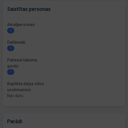
Saistītas personas
Amatpersonas
1
Dalībnieki
1
Patiesie labuma
guvēji
1
Kapitāla daļas citos
uzņēmumos
Nav datu
Parādi