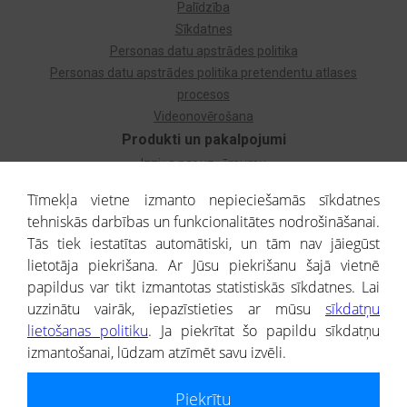
Palīdzība
Sīkdatnes
Personas datu apstrādes politika
Personas datu apstrādes politika pretendentu atlases
procesos
Videonovērošana
Produkti un pakalpojumi
Izziņa par uzņēmumu
Izziņa par privātpersonu
Tīmekļa vietne izmanto nepieciešamās sīkdatnes
Dzimtas koks
tehniskās darbības un funkcionalitātes nodrošināšanai.
Uzņēmumu atlase
Tās tiek iestatītas automātiski, un tām nav jāiegūst
Monitorings
lietotāja piekrišana. Ar Jūsu piekrišanu šajā vietnē
Kredītizziņa par ārvalstu uzņēmumiem
papildus var tikt izmantotas statistiskās sīkdatnes. Lai
uzzinātu vairāk, iepazīstieties ar mūsu
sīkdatņu
® CREDITREFORM Latvija
lietošanas politiku
. Ja piekrītat šo papildu sīkdatņu
SIA
izmantošanai, lūdzam atzīmēt savu izvēli.
People illustrations by Storyset
Piekrītu