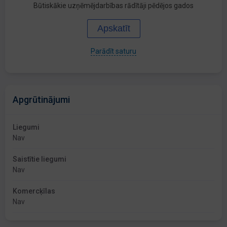
Būtiskākie uzņēmējdarbības rādītāji pēdējos gados
Apskatīt
Parādīt saturu
Apgrūtinājumi
Liegumi
Nav
Saistītie liegumi
Nav
Komercķīlas
Nav