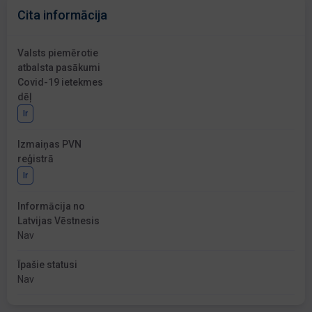
Cita informācija
Valsts piemērotie
atbalsta pasākumi
Covid-19 ietekmes
dēļ
Ir
Izmaiņas PVN
reģistrā
Ir
Informācija no
Latvijas Vēstnesis
Nav
Īpašie statusi
Nav