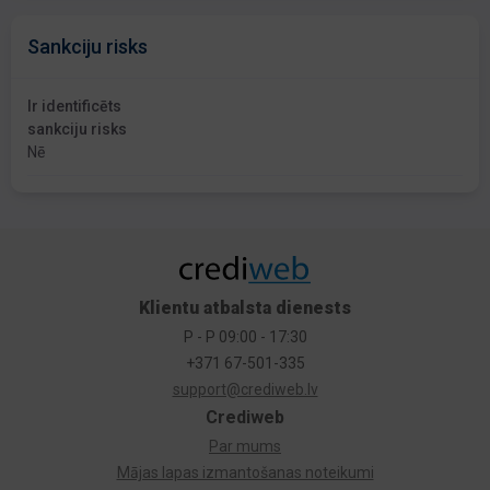
Sankciju risks
Ir identificēts
sankciju risks
Nē
Klientu atbalsta dienests
P - P 09:00 - 17:30
+371 67-501-335
support@crediweb.lv
Crediweb
Par mums
Mājas lapas izmantošanas noteikumi