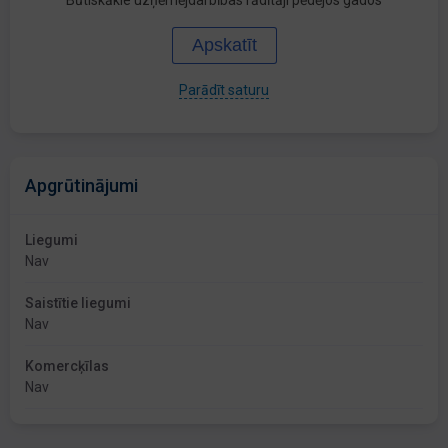
Būtiskākie uzņēmējdarbības rādītāji pēdējos gados
Apskatīt
Parādīt saturu
Apgrūtinājumi
Liegumi
Nav
Saistītie liegumi
Nav
Komercķīlas
Nav