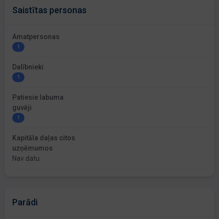
Saistītas personas
Amatpersonas
1
Dalībnieki
1
Patiesie labuma
guvēji
1
Kapitāla daļas citos
uzņēmumos
Nav datu
Parādi