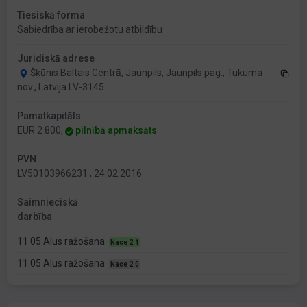
Tiesiskā forma
Sabiedrība ar ierobežotu atbildību
Juridiskā adrese
Šķūnis Baltais Centrā, Jaunpils, Jaunpils pag., Tukuma
nov., Latvija LV-3145
Pamatkapitāls
EUR 2 800,
pilnībā apmaksāts
PVN
LV50103966231 , 24.02.2016
Saimnieciskā
darbība
11.05 Alus ražošana
Nace 2.1
11.05 Alus ražošana
Nace 2.0