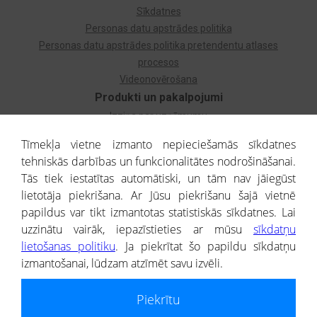
Sīkdatnes
Personas datu apstrādes politika
Personas datu apstrādes politika pretendentu atlases
procesos
Videonovērošana
Produkti un pakalpojumi
Izziņa par uzņēmumu
Izziņa par privātpersonu
Tīmekļa vietne izmanto nepieciešamās sīkdatnes
Dzimtas koks
tehniskās darbības un funkcionalitātes nodrošināšanai.
Uzņēmumu atlase
Tās tiek iestatītas automātiski, un tām nav jāiegūst
Monitorings
lietotāja piekrišana. Ar Jūsu piekrišanu šajā vietnē
Kredītizziņa par ārvalstu uzņēmumiem
papildus var tikt izmantotas statistiskās sīkdatnes. Lai
uzzinātu vairāk, iepazīstieties ar mūsu
sīkdatņu
® CREDITREFORM Latvija
lietošanas politiku
. Ja piekrītat šo papildu sīkdatņu
SIA
izmantošanai, lūdzam atzīmēt savu izvēli.
People illustrations by Storyset
Piekrītu
Informāciju no Uzņēmumu reģistra nodrošina SIA CREDITREFORM Latvija.