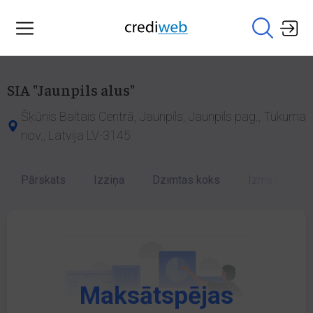
SIA "Jaunpils alus"
Šķūnis Baltais Centrā, Jaunpils, Jaunpils pag., Tukuma
nov., Latvija LV-3145
Pārskats
Izziņa
Dzimtas koks
Izmaiņu vēst
Maksātspējas