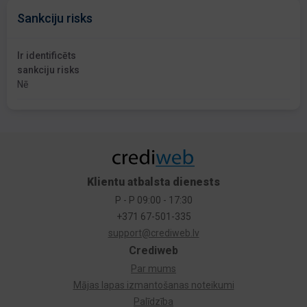
Sankciju risks
Ir identificēts
sankciju risks
Nē
Klientu atbalsta dienests
P - P 09:00 - 17:30
+371 67-501-335
support@crediweb.lv
Crediweb
Par mums
Mājas lapas izmantošanas noteikumi
Palīdzība