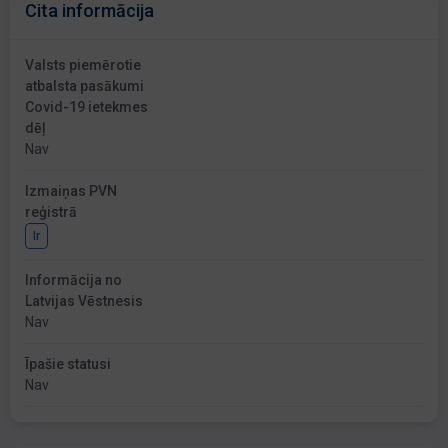
Cita informācija
Valsts piemērotie
atbalsta pasākumi
Covid-19 ietekmes
dēļ
Nav
Izmaiņas PVN
reģistrā
Ir
Informācija no
Latvijas Vēstnesis
Nav
Īpašie statusi
Nav