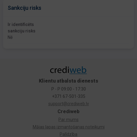
Sankciju risks
Ir identificēts
sankciju risks
Nē
Klientu atbalsta dienests
P - P 09:00 - 17:30
+371 67-501-335
support@crediweb.lv
Crediweb
Par mums
Mājas lapas izmantošanas noteikumi
Palīdzība