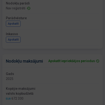
Nodokļu parādi
Nav reģistrēti
Parādvēsture
Apskatīt
Inkasso
Apskatīt
Nodokļu maksājumi
Apskatīt iepriekšējos periodus
Gads
2025
Kopējie maksājumi
valsts kopbudžetā
672 330
EUR