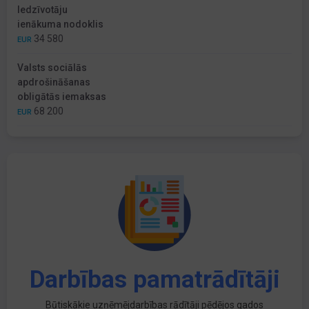
Iedzīvotāju
ienākuma nodoklis
34 580
EUR
Valsts sociālās
apdrošināšanas
obligātās iemaksas
68 200
EUR
Darbības pamatrādītāji
Būtiskākie uzņēmējdarbības rādītāji pēdējos gados