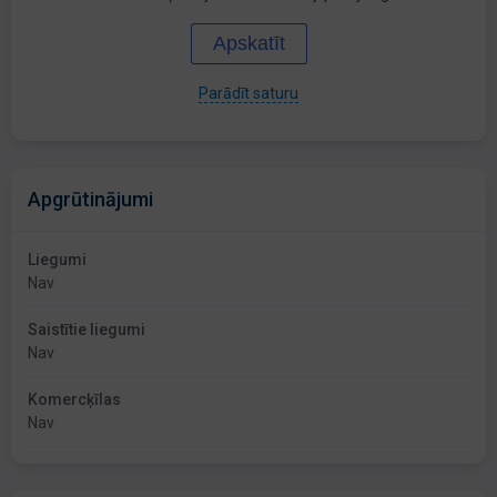
Apskatīt
Parādīt saturu
Apgrūtinājumi
Liegumi
Nav
Saistītie liegumi
Nav
Komercķīlas
Nav