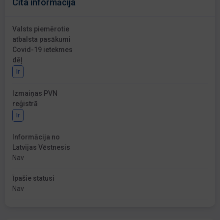
Cita informācija
Valsts piemērotie
atbalsta pasākumi
Covid-19 ietekmes
dēļ
Ir
Izmaiņas PVN
reģistrā
Ir
Informācija no
Latvijas Vēstnesis
Nav
Īpašie statusi
Nav