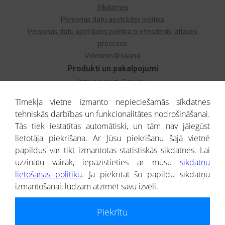
Sīkdatnes
Personas datu apstrādes politika
Personas datu apstrādes politika pretendentu atlases
procesos
Videonovērošana
Produkti un pakalpojumi
Izziņa par uzņēmumu
Izziņa par privātpersonu
Tīmekļa vietne izmanto nepieciešamās sīkdatnes
Dzimtas koks
tehniskās darbības un funkcionalitātes nodrošināšanai.
Uzņēmumu atlase
Tās tiek iestatītas automātiski, un tām nav jāiegūst
Monitorings
lietotāja piekrišana. Ar Jūsu piekrišanu šajā vietnē
Kredītizziņa par ārvalstu uzņēmumiem
papildus var tikt izmantotas statistiskās sīkdatnes. Lai
uzzinātu vairāk, iepazīstieties ar mūsu
sīkdatņu
® CREDITREFORM Latvija
lietošanas politiku
. Ja piekrītat šo papildu sīkdatņu
SIA
izmantošanai, lūdzam atzīmēt savu izvēli.
People illustrations by Storyset
Piekrītu
Informāciju no Uzņēmumu reģistra nodrošina SIA CREDITREFORM Latvija.