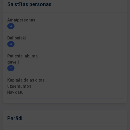
Saistītas personas
Amatpersonas
3
Dalībnieki
3
Patiesie labuma
guvēji
2
Kapitāla daļas citos
uzņēmumos
Nav datu
Parādi