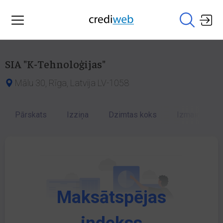
SIA "K-Tehnoloģijas"
Mālu 30, Rīga, Latvija LV-1058
Pārskats
Izziņa
Dzimtas koks
Izmaiņu vēst
Maksātspējas