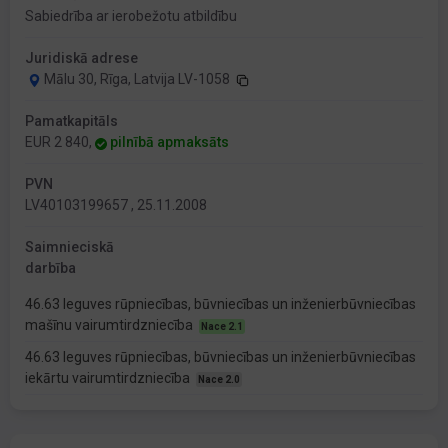
Sabiedrība ar ierobežotu atbildību
Juridiskā adrese
Mālu 30, Rīga, Latvija LV-1058
Pamatkapitāls
EUR 2 840,
pilnībā apmaksāts
PVN
LV40103199657 , 25.11.2008
Saimnieciskā
darbība
46.63 Ieguves rūpniecības, būvniecības un inženierbūvniecības
mašīnu vairumtirdzniecība
Nace 2.1
46.63 Ieguves rūpniecības, būvniecības un inženierbūvniecības
iekārtu vairumtirdzniecība
Nace 2.0