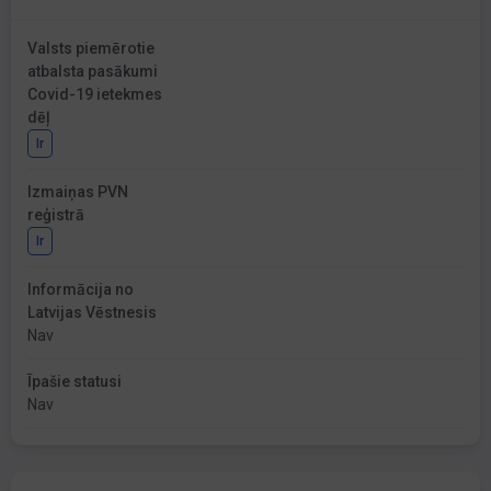
Valsts piemērotie
atbalsta pasākumi
Covid-19 ietekmes
dēļ
Ir
Izmaiņas PVN
reģistrā
Ir
Informācija no
Latvijas Vēstnesis
Nav
Īpašie statusi
Nav