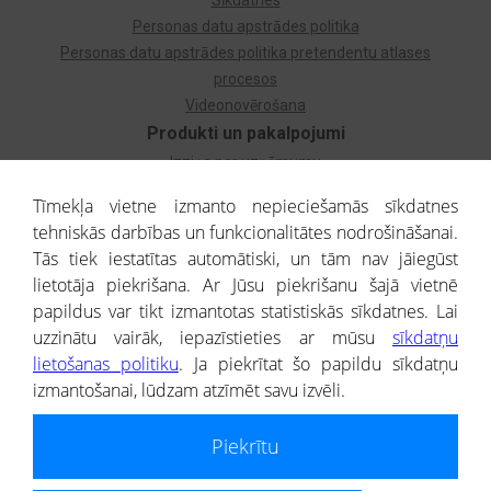
Sīkdatnes
Personas datu apstrādes politika
Personas datu apstrādes politika pretendentu atlases
procesos
Videonovērošana
Produkti un pakalpojumi
Izziņa par uzņēmumu
Izziņa par privātpersonu
Tīmekļa vietne izmanto nepieciešamās sīkdatnes
Dzimtas koks
tehniskās darbības un funkcionalitātes nodrošināšanai.
Uzņēmumu atlase
Tās tiek iestatītas automātiski, un tām nav jāiegūst
Monitorings
lietotāja piekrišana. Ar Jūsu piekrišanu šajā vietnē
Kredītizziņa par ārvalstu uzņēmumiem
papildus var tikt izmantotas statistiskās sīkdatnes. Lai
uzzinātu vairāk, iepazīstieties ar mūsu
sīkdatņu
® CREDITREFORM Latvija
lietošanas politiku
. Ja piekrītat šo papildu sīkdatņu
SIA
izmantošanai, lūdzam atzīmēt savu izvēli.
People illustrations by Storyset
Piekrītu
Informāciju no Uzņēmumu reģistra nodrošina SIA CREDITREFORM Latvija.
Portāla ietvaros saņemtajai informācijai ir uzziņas raksturs, un tai nav