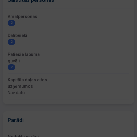
Amatpersonas
2
Dalībnieki
2
Patiesie labuma
guvēji
2
Kapitāla daļas citos
uzņēmumos
Nav datu
Parādi
Nodokļu parādi