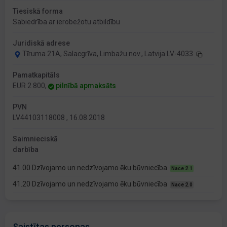
Tiesiskā forma
Sabiedrība ar ierobežotu atbildību
Juridiskā adrese
Tīruma 21A, Salacgrīva, Limbažu nov., Latvija LV-4033
Pamatkapitāls
EUR 2 800,
pilnībā apmaksāts
PVN
LV44103118008 , 16.08.2018
Saimnieciskā
darbība
41.00 Dzīvojamo un nedzīvojamo ēku būvniecība
Nace 2.1
41.20 Dzīvojamo un nedzīvojamo ēku būvniecība
Nace 2.0
Saistītas personas