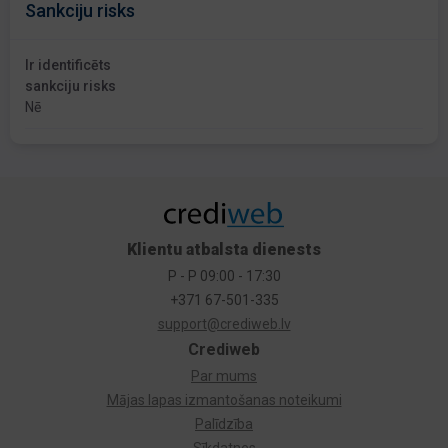
Sankciju risks
Ir identificēts
sankciju risks
Nē
Klientu atbalsta dienests
P - P 09:00 - 17:30
+371 67-501-335
support@crediweb.lv
Crediweb
Par mums
Mājas lapas izmantošanas noteikumi
Palīdzība