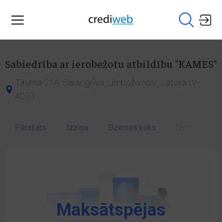
Sabiedrība ar ierobežotu atbildību "KAMES"
Tīruma 21A, Salacgrīva, Limbažu nov., Latvija LV-
4033
Pārskats
Izziņa
Dzimtas koks
Izmaiņu vēst
Maksātspējas