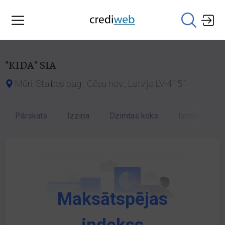
"KIDA" SIA
Mūri, Stalbes pag., Cēsu nov., Latvija LV-4151
Pārskats
Izziņa
Dzimtas koks
Izmaiņu vēst
Maksātspējas