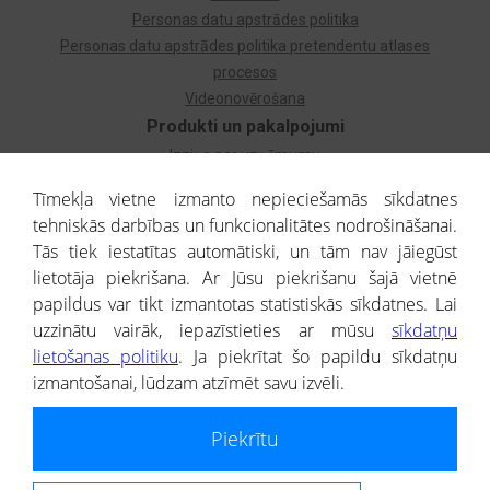
Personas datu apstrādes politika
Personas datu apstrādes politika pretendentu atlases
procesos
Videonovērošana
Produkti un pakalpojumi
Izziņa par uzņēmumu
Izziņa par privātpersonu
Tīmekļa vietne izmanto nepieciešamās sīkdatnes
Dzimtas koks
tehniskās darbības un funkcionalitātes nodrošināšanai.
Uzņēmumu atlase
Tās tiek iestatītas automātiski, un tām nav jāiegūst
Monitorings
lietotāja piekrišana. Ar Jūsu piekrišanu šajā vietnē
Kredītizziņa par ārvalstu uzņēmumiem
papildus var tikt izmantotas statistiskās sīkdatnes. Lai
uzzinātu vairāk, iepazīstieties ar mūsu
sīkdatņu
® CREDITREFORM Latvija
lietošanas politiku
. Ja piekrītat šo papildu sīkdatņu
SIA
izmantošanai, lūdzam atzīmēt savu izvēli.
People illustrations by Storyset
Piekrītu
Informāciju no Uzņēmumu reģistra nodrošina SIA CREDITREFORM Latvija.
Portāla ietvaros saņemtajai informācijai ir uzziņas raksturs, un tai nav
juridiska spēka. Portāla lietotājs, izmantojot portālā saņemto informāciju, ir