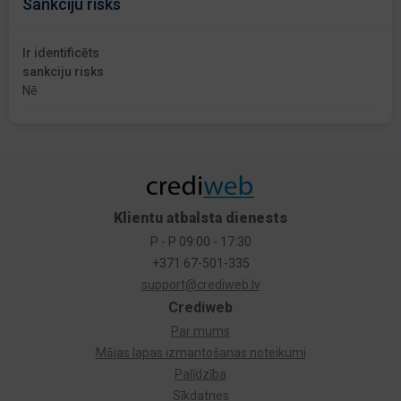
Sankciju risks
Ir identificēts
sankciju risks
Nē
Klientu atbalsta dienests
P - P 09:00 - 17:30
+371 67-501-335
support@crediweb.lv
Crediweb
Par mums
Mājas lapas izmantošanas noteikumi
Palīdzība
Sīkdatnes