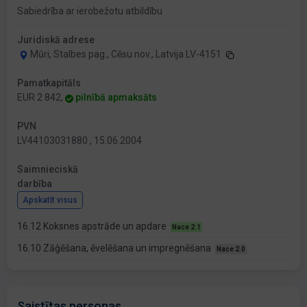
Sabiedrība ar ierobežotu atbildību
Juridiskā adrese
Mūri, Stalbes pag., Cēsu nov., Latvija LV-4151
Pamatkapitāls
EUR 2 842,
pilnībā apmaksāts
PVN
LV44103031880 , 15.06.2004
Saimnieciskā
darbība
Apskatīt visus
16.12 Koksnes apstrāde un apdare
Nace 2.1
16.10 Zāģēšana, ēvelēšana un impregnēšana
Nace 2.0
Saistītas personas