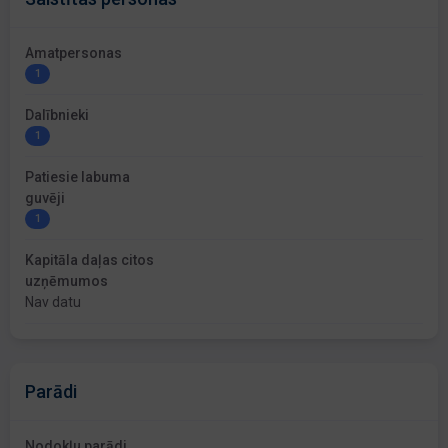
Amatpersonas
1
Dalībnieki
1
Patiesie labuma
guvēji
1
Kapitāla daļas citos
uzņēmumos
Nav datu
Parādi
Nodokļu parādi