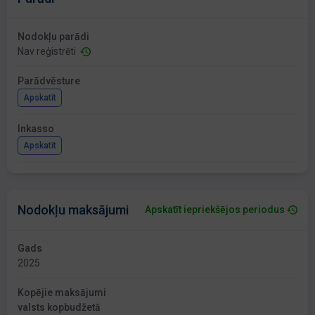
Nodokļu parādi
Nav reģistrēti
Parādvēsture
Apskatīt
Inkasso
Apskatīt
Nodokļu maksājumi
Apskatīt iepriekšējos periodus
Gads
2025
Kopējie maksājumi
valsts kopbudžetā