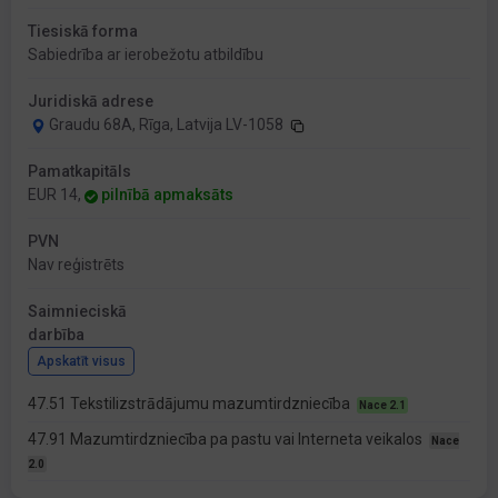
Tiesiskā forma
Sabiedrība ar ierobežotu atbildību
Juridiskā adrese
Graudu 68A, Rīga, Latvija LV-1058
Pamatkapitāls
EUR 14,
pilnībā apmaksāts
PVN
Nav reģistrēts
Saimnieciskā
darbība
Apskatīt visus
47.51 Tekstilizstrādājumu mazumtirdzniecība
Nace 2.1
47.91 Mazumtirdzniecība pa pastu vai Interneta veikalos
Nace
2.0