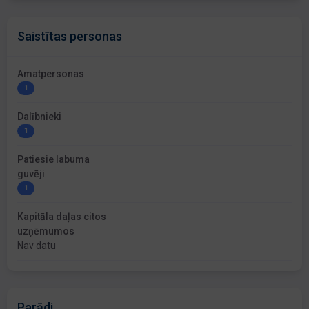
Saistītas personas
Amatpersonas
1
Dalībnieki
1
Patiesie labuma
guvēji
1
Kapitāla daļas citos
uzņēmumos
Nav datu
Parādi