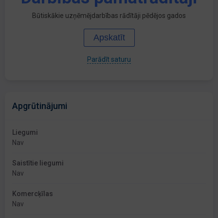
Būtiskākie uzņēmējdarbības rādītāji pēdējos gados
Apskatīt
Parādīt saturu
Apgrūtinājumi
Liegumi
Nav
Saistītie liegumi
Nav
Komercķīlas
Nav