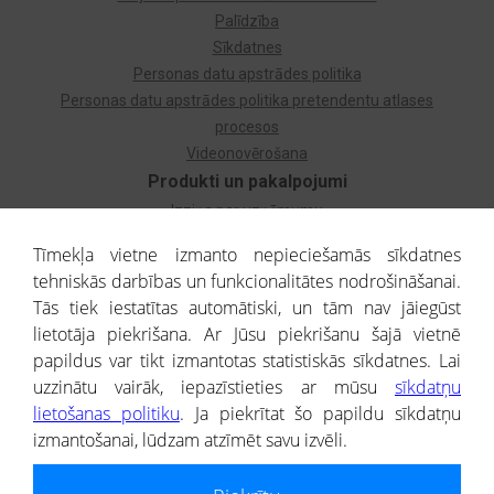
Palīdzība
Sīkdatnes
Personas datu apstrādes politika
Personas datu apstrādes politika pretendentu atlases
procesos
Videonovērošana
Produkti un pakalpojumi
Izziņa par uzņēmumu
Izziņa par privātpersonu
Tīmekļa vietne izmanto nepieciešamās sīkdatnes
Dzimtas koks
tehniskās darbības un funkcionalitātes nodrošināšanai.
Uzņēmumu atlase
Tās tiek iestatītas automātiski, un tām nav jāiegūst
Monitorings
lietotāja piekrišana. Ar Jūsu piekrišanu šajā vietnē
Kredītizziņa par ārvalstu uzņēmumiem
papildus var tikt izmantotas statistiskās sīkdatnes. Lai
uzzinātu vairāk, iepazīstieties ar mūsu
sīkdatņu
® CREDITREFORM Latvija
lietošanas politiku
. Ja piekrītat šo papildu sīkdatņu
SIA
izmantošanai, lūdzam atzīmēt savu izvēli.
People illustrations by Storyset