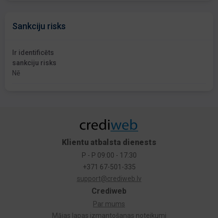
Sankciju risks
Ir identificēts
sankciju risks
Nē
Klientu atbalsta dienests
P - P 09:00 - 17:30
+371 67-501-335
support@crediweb.lv
Crediweb
Par mums
Mājas lapas izmantošanas noteikumi