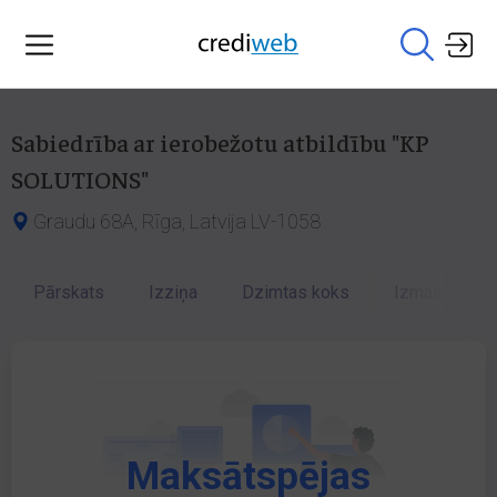
Sabiedrība ar ierobežotu atbildību "KP
SOLUTIONS"
Graudu 68A, Rīga, Latvija LV-1058
Pārskats
Izziņa
Dzimtas koks
Izmaiņu vēst
Maksātspējas