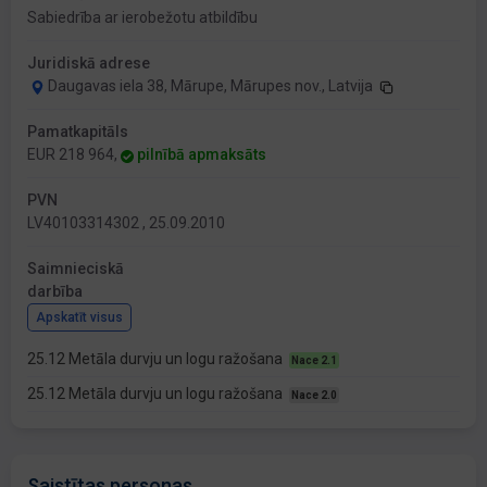
Sabiedrība ar ierobežotu atbildību
Juridiskā adrese
Daugavas iela 38, Mārupe, Mārupes nov., Latvija
Pamatkapitāls
EUR 218 964,
pilnībā apmaksāts
PVN
LV40103314302 , 25.09.2010
Saimnieciskā
darbība
Apskatīt visus
25.12 Metāla durvju un logu ražošana
Nace 2.1
25.12 Metāla durvju un logu ražošana
Nace 2.0
Saistītas personas