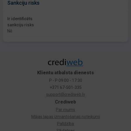
Sankciju risks
Ir identificēts
sankciju risks
Nē
Klientu atbalsta dienests
P - P 09:00 - 17:30
+371 67-501-335
support@crediweb.lv
Crediweb
Par mums
Mājas lapas izmantošanas noteikumi
Palīdzība
Sīkdatnes