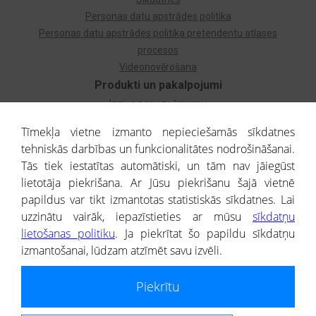
Personas datu apstrādes politika
Personas datu apstrādes politika pretendentu atlases
procesos
Videonovērošana
Produkti un pakalpojumi
Izziņa par uzņēmumu
Izziņa par privātpersonu
Tīmekļa vietne izmanto nepieciešamās sīkdatnes
Dzimtas koks
tehniskās darbības un funkcionalitātes nodrošināšanai.
Uzņēmumu atlase
Tās tiek iestatītas automātiski, un tām nav jāiegūst
Monitorings
lietotāja piekrišana. Ar Jūsu piekrišanu šajā vietnē
Kredītizziņa par ārvalstu uzņēmumiem
papildus var tikt izmantotas statistiskās sīkdatnes. Lai
uzzinātu vairāk, iepazīstieties ar mūsu
sīkdatņu
® CREDITREFORM Latvija
lietošanas politiku
. Ja piekrītat šo papildu sīkdatņu
SIA
izmantošanai, lūdzam atzīmēt savu izvēli.
People illustrations by Storyset
Piekrītu
Informāciju no Uzņēmumu reģistra nodrošina SIA CREDITREFORM Latvija.
Portāla ietvaros saņemtajai informācijai ir uzziņas raksturs, un tai nav