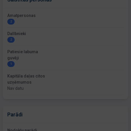
Amatpersonas
2
Dalībnieki
2
Patiesie labuma
guvēji
1
Kapitāla daļas citos
uzņēmumos
Nav datu
Parādi
Nodokļu parādi