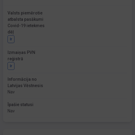
Valsts piemērotie
atbalsta pasākumi
Covid-19 ietekmes
dēļ
Ir
Izmaiņas PVN
reģistrā
Ir
Informācija no
Latvijas Vēstnesis
Nav
Īpašie statusi
Nav