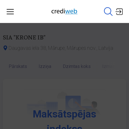
SIA "KRONE IB"
Daugavas iela 38, Mārupe, Mārupes nov., Latvija
Pārskats
Izziņa
Dzimtas koks
Izmaiņu vēst
Maksātspējas