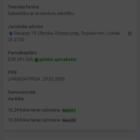
Tiesiskā forma
Sabiedrība ar ierobežotu atbildību
Juridiskā adrese
Dauguļu 19, Ulbroka, Stopiņu pag., Ropažu nov., Latvija
LV-2130
Pamatkapitāls
EUR 341 264,
pilnībā apmaksāts
PVN
LV40003479924 , 29.05.2000
Saimnieciskā
darbība
16.24 Koka taras ražošana
Nace 2.1
16.24 Koka taras ražošana
Nace 2.0