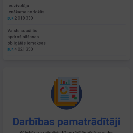
Iedzīvotāju
ienākuma nodoklis
2 018 330
EUR
Valsts sociālās
apdrošināšanas
obligātās iemaksas
4 021 350
EUR
Darbības pamatrādītāji
Būtiskākie uzņēmējdarbības rādītāji pēdējos gados