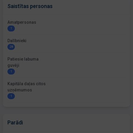
Saistītas personas
Amatpersonas
1
Dalībnieki
28
Patiesie labuma
guvēji
1
Kapitāla daļas citos
uzņēmumos
1
Parādi