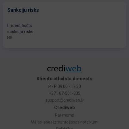
Sankciju risks
Ir identificēts
sankciju risks
Nē
Klientu atbalsta dienests
P - P 09:00 - 17:30
+371 67-501-335
support@crediweb.lv
Crediweb
Par mums
Mājas lapas izmantošanas noteikumi