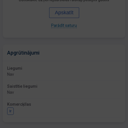
Apskatīt
Parādīt saturu
Apgrūtinājumi
Liegumi
Nav
Saistītie liegumi
Nav
Komercķīlas
Ir