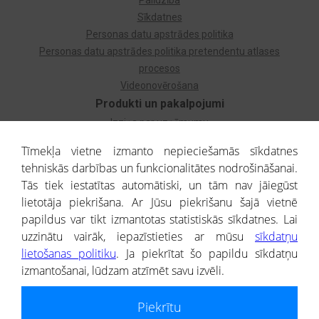
Palīdzība
Sīkdatnes
Personas datu apstrādes politika
Personas datu apstrādes politika pretendentu atlases
procesos
Videonovērošana
Produkti un pakalpojumi
Izziņa par uzņēmumu
Izziņa par privātpersonu
Tīmekļa vietne izmanto nepieciešamās sīkdatnes
Dzimtas koks
tehniskās darbības un funkcionalitātes nodrošināšanai.
Uzņēmumu atlase
Tās tiek iestatītas automātiski, un tām nav jāiegūst
Monitorings
lietotāja piekrišana. Ar Jūsu piekrišanu šajā vietnē
Kredītizziņa par ārvalstu uzņēmumiem
papildus var tikt izmantotas statistiskās sīkdatnes. Lai
uzzinātu vairāk, iepazīstieties ar mūsu
sīkdatņu
® CREDITREFORM Latvija
lietošanas politiku
. Ja piekrītat šo papildu sīkdatņu
SIA
izmantošanai, lūdzam atzīmēt savu izvēli.
People illustrations by Storyset
Piekrītu
Informāciju no Uzņēmumu reģistra nodrošina SIA CREDITREFORM Latvija.