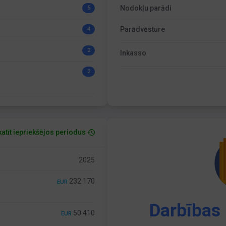
Nodokļu parādi
5
Parādvēsture
4
2
Inkasso
2
atīt iepriekšējos periodus
2025
232 170
EUR
Darbības 
50 410
EUR