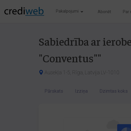
Pakalpojumi
Abonēt
Par
Sabiedrība ar ierob
"Conventus""
Ausekļa 1-5, Rīga, Latvija LV-1010
Pārskats
Izziņa
Dzimtas koks