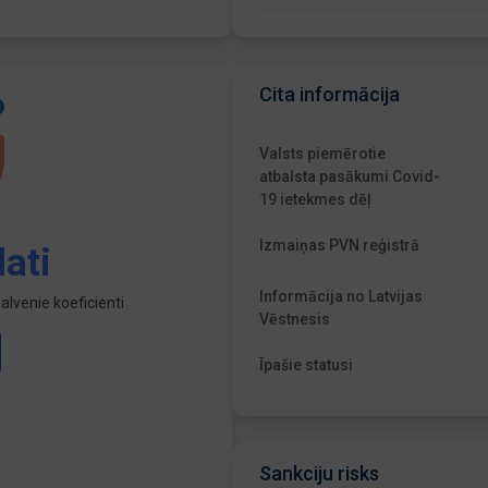
Cita informācija
Valsts piemērotie
atbalsta pasākumi Covid-
19 ietekmes dēļ
Izmaiņas PVN reģistrā
ati
Informācija no Latvijas
lvenie koeficienti
Vēstnesis
Īpašie statusi
Sankciju risks