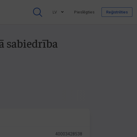
LV
Pieslēgties
Reģistrēties
ā sabiedrība
40003428538