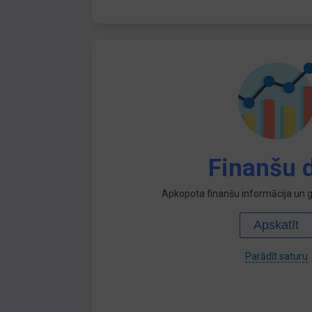
Finanšu d
Apkopota finanšu informācija un ga
Apskatīt
Parādīt saturu