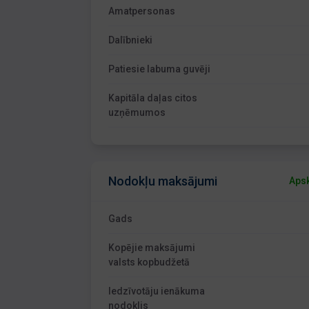
Amatpersonas
Dalībnieki
Patiesie labuma guvēji
Kapitāla daļas citos
uzņēmumos
Nodokļu maksājumi
Apsk
Gads
Kopējie maksājumi
valsts kopbudžetā
Iedzīvotāju ienākuma
nodoklis