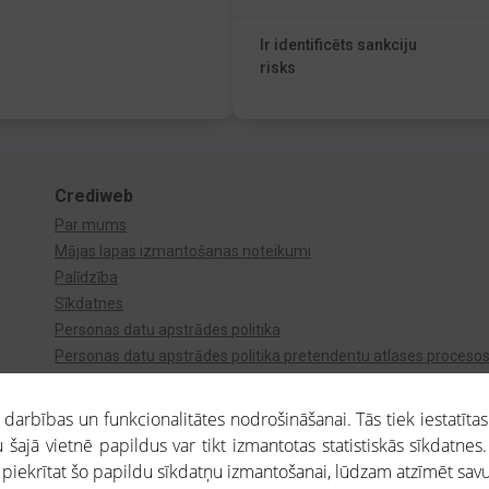
Ir identificēts sankciju
risks
Crediweb
Par mums
Mājas lapas izmantošanas noteikumi
Palīdzība
Sīkdatnes
Personas datu apstrādes politika
Personas datu apstrādes politika pretendentu atlases proceso
Videonovērošana
arbības un funkcionalitātes nodrošināšanai. Tās tiek iestatītas
 šajā vietnē papildus var tikt izmantotas statistiskās sīkdatnes.
a piekrītat šo papildu sīkdatņu izmantošanai, lūdzam atzīmēt savu 