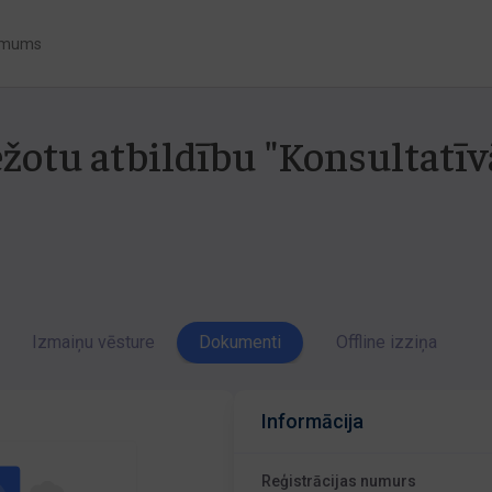
 mums
ežotu atbildību "Konsultatīv
Izmaiņu vēsture
Dokumenti
Offline izziņa
Informācija
Reģistrācijas numurs