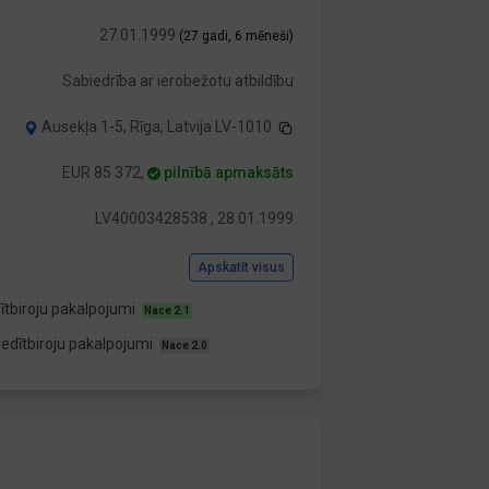
27.01.1999
(27 gadi, 6 mēneši)
Sabiedrība ar ierobežotu atbildību
Ausekļa 1-5, Rīga, Latvija LV-1010
EUR 85 372,
pilnībā apmaksāts
LV40003428538 , 28.01.1999
Apskatīt visus
ītbiroju pakalpojumi
Nace 2.1
edītbiroju pakalpojumi
Nace 2.0