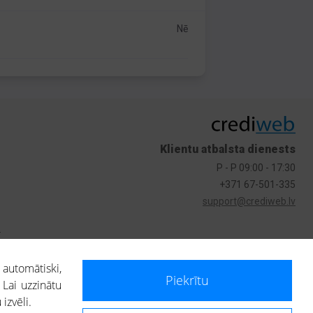
Nē
Klientu atbalsta dienests
P - P 09:00 - 17:30
+371 67-501-335
support@crediweb.lv
s
 automātiski,
Piekrītu
 Lai uzzinātu
izvēli.