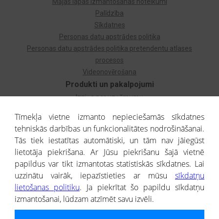
Mājas lapas izmantošanas noteikumi
Palīdzība
Sīkdatnes
Personas datu apstrādes politika
Personas datu apstrādes politika pretendentu atlases
procesos
Videonovērošana
Produkti un pakalpojumi
Izziņa par uzņēmumu
Izziņa par privātpersonu
Tīmekļa vietne izmanto nepieciešamās sīkdatnes
Dzimtas koks
tehniskās darbības un funkcionalitātes nodrošināšanai.
Uzņēmumu atlase
Tās tiek iestatītas automātiski, un tām nav jāiegūst
Monitorings
lietotāja piekrišana. Ar Jūsu piekrišanu šajā vietnē
Kredītizziņa par ārvalstu uzņēmumiem
papildus var tikt izmantotas statistiskās sīkdatnes. Lai
uzzinātu vairāk, iepazīstieties ar mūsu
sīkdatņu
® CREDITREFORM Latvija
lietošanas politiku
. Ja piekrītat šo papildu sīkdatņu
SIA
izmantošanai, lūdzam atzīmēt savu izvēli.
People illustrations by Storyset