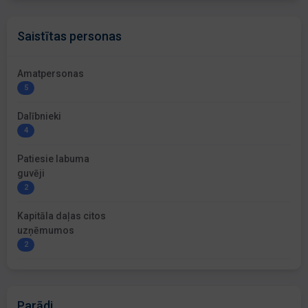
Saistītas personas
Amatpersonas
5
Dalībnieki
4
Patiesie labuma
guvēji
2
Kapitāla daļas citos
uzņēmumos
2
Parādi