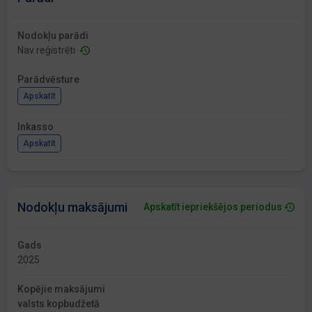
Nodokļu parādi
Nav reģistrēti
Parādvēsture
Apskatīt
Inkasso
Apskatīt
Nodokļu maksājumi
Apskatīt iepriekšējos periodus
Gads
2025
Kopējie maksājumi
valsts kopbudžetā