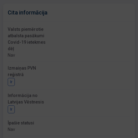
Cita informācija
Valsts piemērotie
atbalsta pasākumi
Covid-19 ietekmes
dēļ
Nav
Izmaiņas PVN
reģistrā
Ir
Informācija no
Latvijas Vēstnesis
Ir
Īpašie statusi
Nav