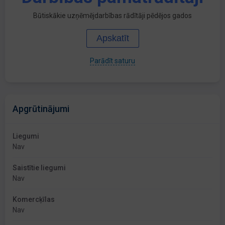
Būtiskākie uzņēmējdarbības rādītāji pēdējos gados
Apskatīt
Parādīt saturu
Apgrūtinājumi
Liegumi
Nav
Saistītie liegumi
Nav
Komercķīlas
Nav