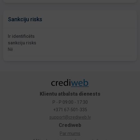
Sankciju risks
Ir identificēts
sankciju risks
Nē
Klientu atbalsta dienests
P - P 09:00 - 17:30
+371 67-501-335
support@crediweb.lv
Crediweb
Par mums