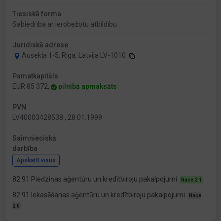
Tiesiskā forma
Sabiedrība ar ierobežotu atbildību
Juridiskā adrese
Ausekļa 1-5, Rīga, Latvija LV-1010
Pamatkapitāls
EUR 85 372,
pilnībā apmaksāts
PVN
LV40003428538 , 28.01.1999
Saimnieciskā
darbība
Apskatīt visus
82.91 Piedziņas aģentūru un kredītbiroju pakalpojumi
Nace 2.1
82.91 Iekasēšanas aģentūru un kredītbiroju pakalpojumi
Nace
2.0