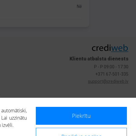
Nē
Klientu atbalsta dienests
P - P 09:00 - 17:30
+371 67-501-335
support@crediweb.lv
s
 automātiski,
Piekrītu
 Lai uzzinātu
izvēli.