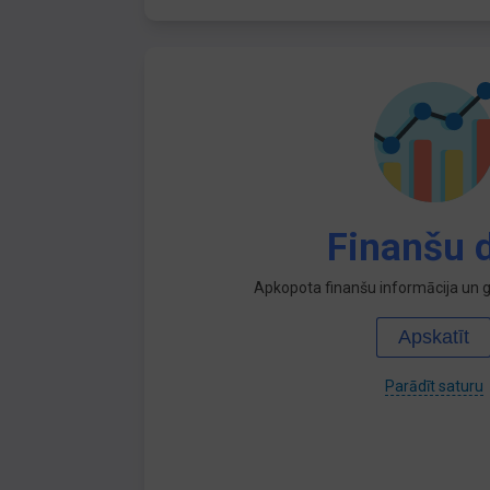
Finanšu d
Apkopota finanšu informācija un ga
Apskatīt
Parādīt saturu