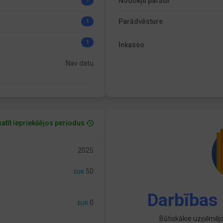
Nodokļu parādi
1
Parādvēsture
1
1
Inkasso
Nav datu
atīt iepriekšējos periodus
2025
50
EUR
Darbības 
0
EUR
Būtiskākie uzņēmējd