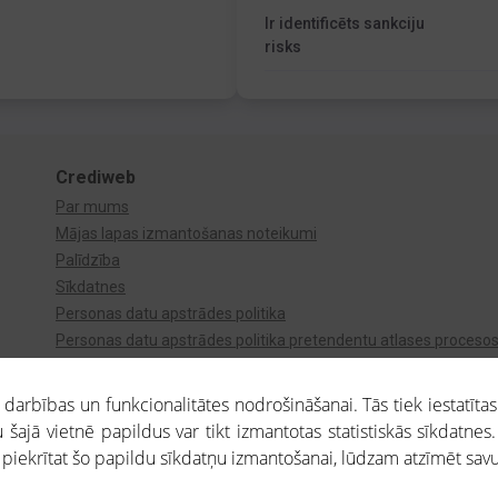
Ir identificēts sankciju
risks
Crediweb
Par mums
Mājas lapas izmantošanas noteikumi
Palīdzība
Sīkdatnes
Personas datu apstrādes politika
Personas datu apstrādes politika pretendentu atlases proceso
Videonovērošana
arbības un funkcionalitātes nodrošināšanai. Tās tiek iestatītas
 šajā vietnē papildus var tikt izmantotas statistiskās sīkdatnes.
a piekrītat šo papildu sīkdatņu izmantošanai, lūdzam atzīmēt savu 