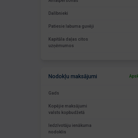
Amatpersonas
Dalībnieki
Patiesie labuma guvēji
Kapitāla daļas citos
uzņēmumos
Nodokļu maksājumi
Apsk
Gads
Kopējie maksājumi
valsts kopbudžetā
Iedzīvotāju ienākuma
nodoklis