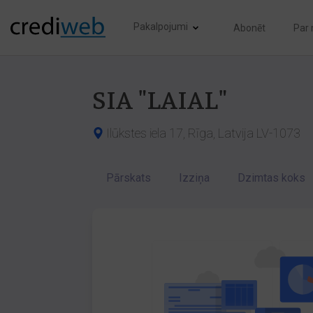
Pakalpojumi
Abonēt
Par
SIA "LAIAL"
Ilūkstes iela 17, Rīga, Latvija LV-1073
Pārskats
Izziņa
Dzimtas koks