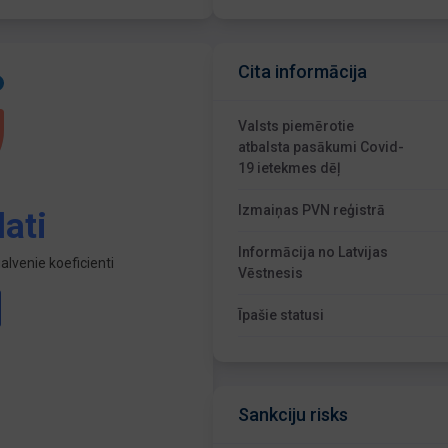
Cita informācija
Valsts piemērotie
atbalsta pasākumi Covid-
19 ietekmes dēļ
Izmaiņas PVN reģistrā
ati
Informācija no Latvijas
lvenie koeficienti
Vēstnesis
Īpašie statusi
Sankciju risks