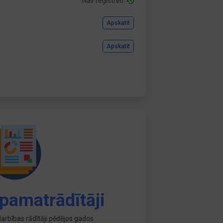
Nav reģistrēti
Apskatīt
Apskatīt
pamatrādītāji
arbības rādītāji pēdējos gados