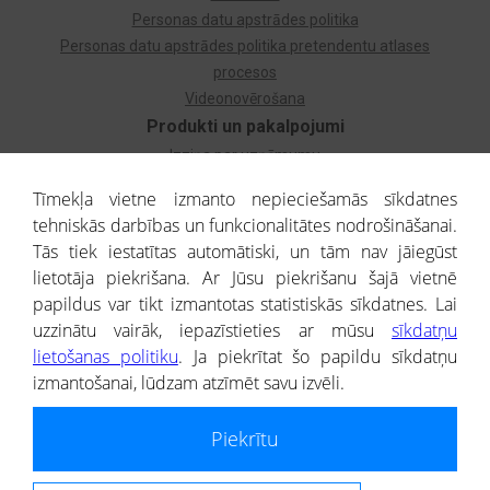
Personas datu apstrādes politika
Personas datu apstrādes politika pretendentu atlases
procesos
Videonovērošana
Produkti un pakalpojumi
Izziņa par uzņēmumu
Izziņa par privātpersonu
Tīmekļa vietne izmanto nepieciešamās sīkdatnes
Dzimtas koks
tehniskās darbības un funkcionalitātes nodrošināšanai.
Uzņēmumu atlase
Tās tiek iestatītas automātiski, un tām nav jāiegūst
Monitorings
lietotāja piekrišana. Ar Jūsu piekrišanu šajā vietnē
Kredītizziņa par ārvalstu uzņēmumiem
papildus var tikt izmantotas statistiskās sīkdatnes. Lai
uzzinātu vairāk, iepazīstieties ar mūsu
sīkdatņu
® CREDITREFORM Latvija
lietošanas politiku
. Ja piekrītat šo papildu sīkdatņu
SIA
izmantošanai, lūdzam atzīmēt savu izvēli.
People illustrations by Storyset
Piekrītu
Informāciju no Uzņēmumu reģistra nodrošina SIA CREDITREFORM Latvija.
Portāla ietvaros saņemtajai informācijai ir uzziņas raksturs, un tai nav
juridiska spēka. Portāla lietotājs, izmantojot portālā saņemto informāciju, ir