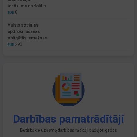
ienākuma nodoklis
0
EUR
Valsts sociālās
apdrošināšanas
obligātās iemaksas
290
EUR
Darbības pamatrādītāji
Būtiskākie uzņēmējdarbības rādītāji pēdējos gados