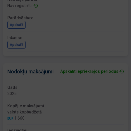
Nav reģistrēti
Parādvēsture
Apskatīt
Inkasso
Apskatīt
Nodokļu maksājumi
Apskatīt iepriekšējos periodus
Gads
2025
Kopējie maksājumi
valsts kopbudžetā
1 660
EUR
Iedzīvotāju