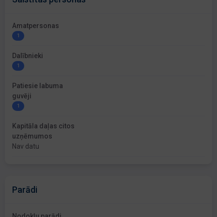
Amatpersonas
1
Dalībnieki
1
Patiesie labuma
guvēji
1
Kapitāla daļas citos
uzņēmumos
Nav datu
Parādi
Nodokļu parādi