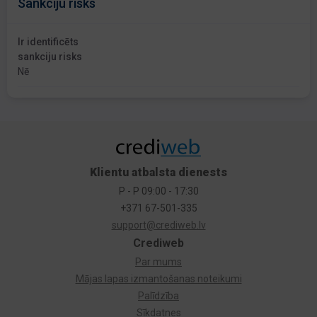
Sankciju risks
Ir identificēts
sankciju risks
Nē
Klientu atbalsta dienests
P - P 09:00 - 17:30
+371 67-501-335
support@crediweb.lv
Crediweb
Par mums
Mājas lapas izmantošanas noteikumi
Palīdzība
Sīkdatnes