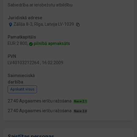
Sabiedrība ar ierobežotu atbildību
Juridiskā adrese
Zālīša 8-3, Rīga, Latvija LV-1039
Pamatkapitāls
EUR 2 800,
pilnībā apmaksāts
PVN
LV40103212264 , 16.02.2009
Saimnieciskā
darbība
Apskatīt visus
27.40 Apgaismes ierīču ražošana
Nace 2.1
27.40 Apgaismes ierīču ražošana
Nace 2.0
Saistītas personas