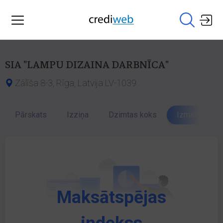
SIA "LAMPU DIZAINA DARBNĪCA"
Zālīša 8-3, Rīga, Latvija LV-1039
Pārskats
Izziņa
Dzimtas koks
Izmaiņu vēst
Maksātspējas