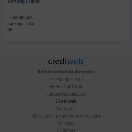
Sankciju risks
Ir identificēts
sankciju risks
Nē
Klientu atbalsta dienests
P - P 09:00 - 17:30
+371 67-501-335
support@crediweb.lv
Crediweb
Par mums
Mājas lapas izmantošanas noteikumi
Palīdzība
Sīkdatnes