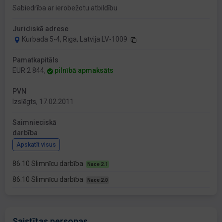
Sabiedrība ar ierobežotu atbildību
Juridiskā adrese
Kurbada 5-4, Rīga, Latvija LV-1009
Pamatkapitāls
EUR 2 844,
pilnībā apmaksāts
PVN
Izslēgts, 17.02.2011
Saimnieciskā
darbība
Apskatīt visus
86.10 Slimnīcu darbība
Nace 2.1
86.10 Slimnīcu darbība
Nace 2.0
Saistītas personas