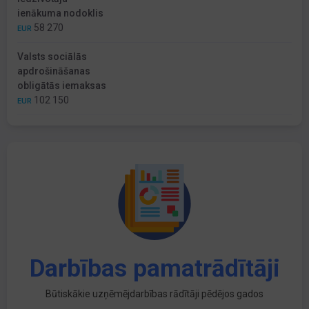
ienākuma nodoklis
58 270
EUR
Valsts sociālās
apdrošināšanas
obligātās iemaksas
102 150
EUR
Darbības pamatrādītāji
Būtiskākie uzņēmējdarbības rādītāji pēdējos gados