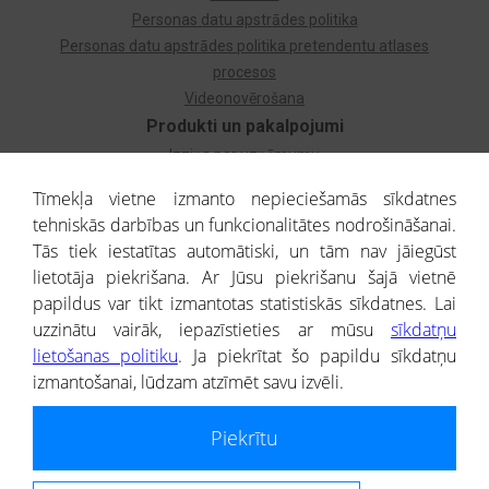
Personas datu apstrādes politika
Personas datu apstrādes politika pretendentu atlases
procesos
Videonovērošana
Produkti un pakalpojumi
Izziņa par uzņēmumu
Izziņa par privātpersonu
Tīmekļa vietne izmanto nepieciešamās sīkdatnes
Dzimtas koks
tehniskās darbības un funkcionalitātes nodrošināšanai.
Uzņēmumu atlase
Tās tiek iestatītas automātiski, un tām nav jāiegūst
Monitorings
lietotāja piekrišana. Ar Jūsu piekrišanu šajā vietnē
Kredītizziņa par ārvalstu uzņēmumiem
papildus var tikt izmantotas statistiskās sīkdatnes. Lai
uzzinātu vairāk, iepazīstieties ar mūsu
sīkdatņu
® CREDITREFORM Latvija
lietošanas politiku
. Ja piekrītat šo papildu sīkdatņu
SIA
izmantošanai, lūdzam atzīmēt savu izvēli.
People illustrations by Storyset
Piekrītu
Informāciju no Uzņēmumu reģistra nodrošina SIA CREDITREFORM Latvija.
Portāla ietvaros saņemtajai informācijai ir uzziņas raksturs, un tai nav
juridiska spēka. Portāla lietotājs, izmantojot portālā saņemto informāciju, ir