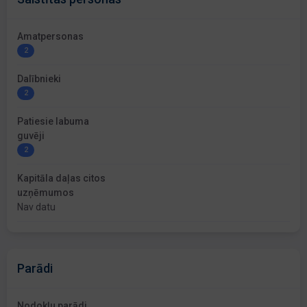
Amatpersonas
2
Dalībnieki
2
Patiesie labuma
guvēji
2
Kapitāla daļas citos
uzņēmumos
Nav datu
Parādi
Nodokļu parādi