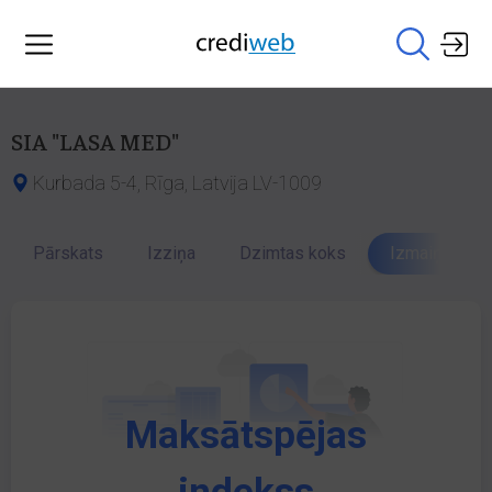
SIA "LASA MED"
Kurbada 5-4, Rīga, Latvija LV-1009
Pārskats
Izziņa
Dzimtas koks
Izmaiņu vēst
Maksātspējas