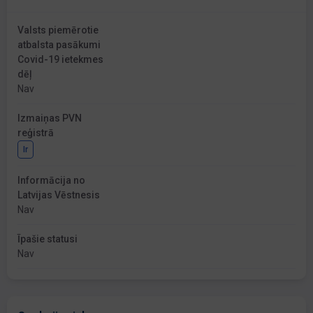
Valsts piemērotie
atbalsta pasākumi
Covid-19 ietekmes
dēļ
Nav
Izmaiņas PVN
reģistrā
Ir
Informācija no
Latvijas Vēstnesis
Nav
Īpašie statusi
Nav