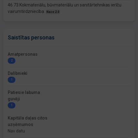
46.73 Kokmateriālu, būvmateriālu un sanitārtehnikas ierīču
vairumtirdzniecība
Nace 2.0
Saistītas personas
Amatpersonas
2
Dalībnieki
1
Patiesie labuma
guvēji
1
Kapitāla daļas citos
uzņēmumos
Nav datu