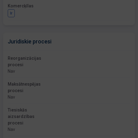
Komercķīlas
Ir
Juridiskie procesi
Reorganizācijas
procesi
Nav
Maksātnespējas
procesi
Nav
Tiesiskās
aizsardzības
procesi
Nav