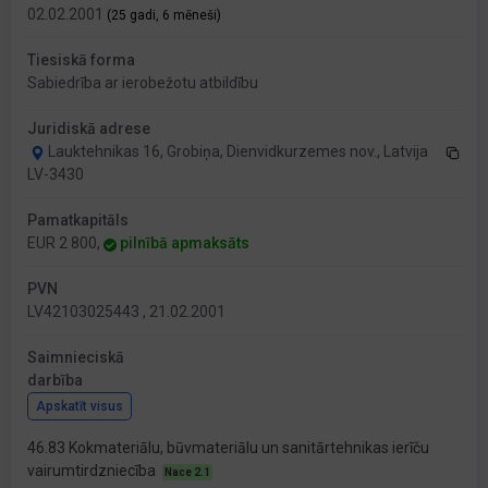
02.02.2001
(25 gadi, 6 mēneši)
Tiesiskā forma
Sabiedrība ar ierobežotu atbildību
Juridiskā adrese
Lauktehnikas 16, Grobiņa, Dienvidkurzemes nov., Latvija
LV-3430
Pamatkapitāls
EUR 2 800,
pilnībā apmaksāts
PVN
LV42103025443 , 21.02.2001
Saimnieciskā
darbība
Apskatīt visus
46.83 Kokmateriālu, būvmateriālu un sanitārtehnikas ierīču
vairumtirdzniecība
Nace 2.1