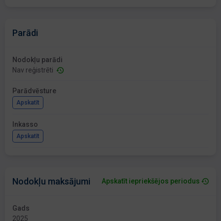
Parādi
Nodokļu parādi
Nav reģistrēti
Parādvēsture
Apskatīt
Inkasso
Apskatīt
Nodokļu maksājumi
Apskatīt iepriekšējos periodus
Gads
2025