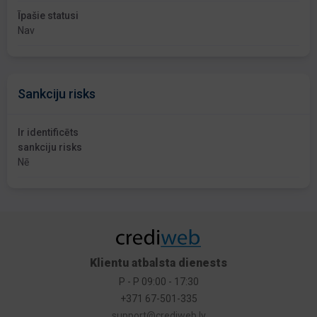
Īpašie statusi
Nav
Sankciju risks
Ir identificēts
sankciju risks
Nē
Klientu atbalsta dienests
P - P 09:00 - 17:30
+371 67-501-335
support@crediweb.lv