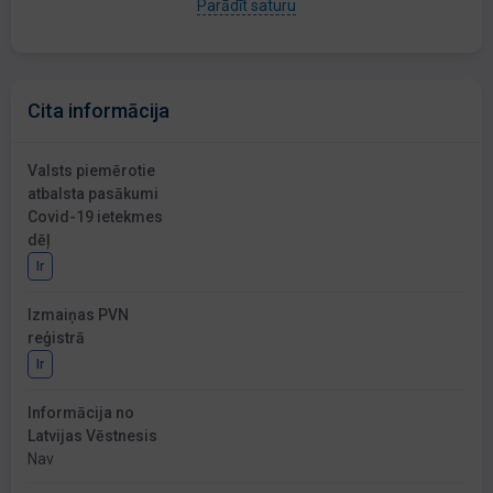
Parādīt saturu
Cita informācija
Valsts piemērotie
atbalsta pasākumi
Covid-19 ietekmes
dēļ
Ir
Izmaiņas PVN
reģistrā
Ir
Informācija no
Latvijas Vēstnesis
Nav