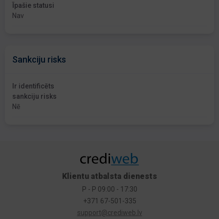
Īpašie statusi
Nav
Sankciju risks
Ir identificēts
sankciju risks
Nē
Klientu atbalsta dienests
P - P 09:00 - 17:30
+371 67-501-335
support@crediweb.lv