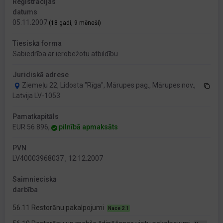
Reģistrācijas
datums
05.11.2007
(18 gadi, 9 mēneši)
Tiesiskā forma
Sabiedrība ar ierobežotu atbildību
Juridiskā adrese
Ziemeļu 22, Lidosta "Rīga", Mārupes pag., Mārupes nov.,
Latvija LV-1053
Pamatkapitāls
EUR 56 896,
pilnībā apmaksāts
PVN
LV40003968037 , 12.12.2007
Saimnieciskā
darbība
56.11 Restorānu pakalpojumi
Nace 2.1