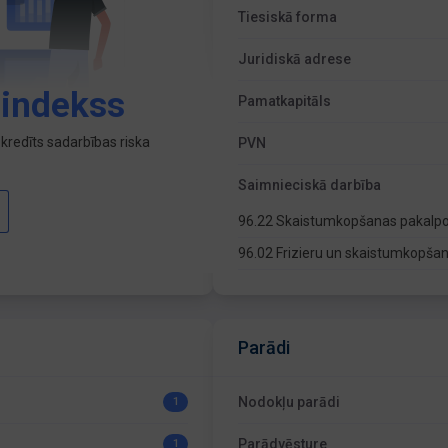
Tiesiskā forma
Juridiskā adrese
 indekss
Pamatkapitāls
kredīts sadarbības riska
PVN
Saimnieciskā darbība
96.22 Skaistumkopšanas pakalp
96.02 Frizieru un skaistumkopša
Parādi
Nodokļu parādi
1
Parādvēsture
1