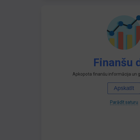
Finanšu d
Apkopota finanšu informācija un ga
Apskatīt
Parādīt saturu