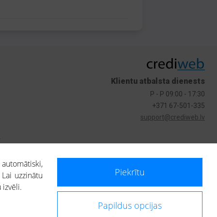
Klientu atbalsta dienests
P - P 09:00 - 17:30
+371 67-501-335
support@crediweb.lv
s
 automātiski,
Piekrītu
 Lai uzzinātu
izvēli.
Papildus opcijas
ietotājs, izmantojot portālā saņemto informāciju, ir atbildīgs par fizisko