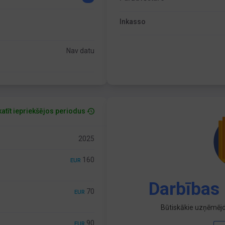
Inkasso
Nav datu
atīt iepriekšējos periodus
2025
160
EUR
Darbības 
70
EUR
Būtiskākie uzņēmējd
90
EUR