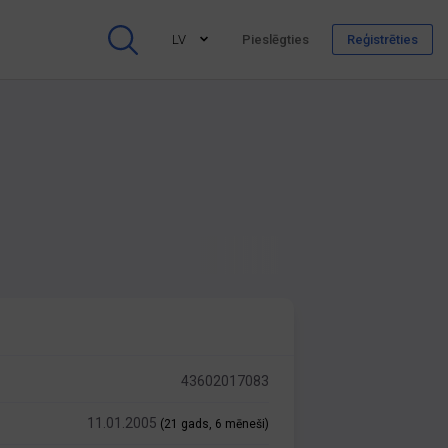
LV
Pieslēgties
Reģistrēties
43602017083
11.01.2005
(21 gads, 6 mēneši)