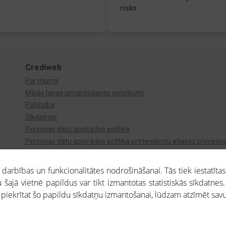
risks
Crediweb
Par mums
Mājas lapas izmantošanas noteikumi
Palīdzība
Sīkdatnes
Personas datu apstrādes politika
Personas datu apstrādes politika pretendentu atlases proceso
Videonovērošana
arbības un funkcionalitātes nodrošināšanai. Tās tiek iestatītas
 šajā vietnē papildus var tikt izmantotas statistiskās sīkdatnes.
a piekrītat šo papildu sīkdatņu izmantošanai, lūdzam atzīmēt savu 
aros saņemtajai informācijai ir uzziņas raksturs, un tai nav juridiska spēka. Portāla l