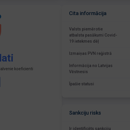
Cita informācija
Valsts piemērotie
atbalsta pasākumi Covid-
19 ietekmes dēļ
Izmaiņas PVN reģistrā
ati
Informācija no Latvijas
lvenie koeficienti
Vēstnesis
Īpašie statusi
Sankciju risks
Ir identificēts sankciju