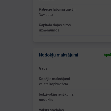
Patiesie labuma guvēji
Nav datu
Kapitāla daļas citos
uzņēmumos
Nodokļu maksājumi
Apsk
Gads
Kopējie maksājumi
valsts kopbudžetā
Iedzīvotāju ienākuma
nodoklis
Valsts sociālās