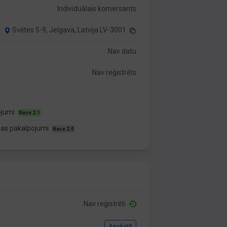
Individuālais komersants
Svētes 5-9, Jelgava, Latvija LV-3001
Nav datu
Nav reģistrēts
ojumi
Nace 2.1
nas pakalpojumi
Nace 2.0
Nav reģistrēti
Apskatīt