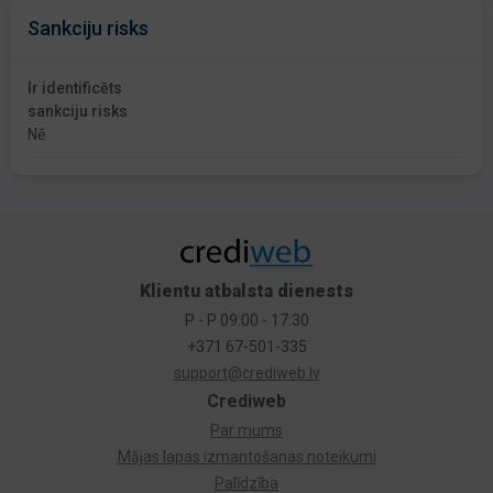
Sankciju risks
Ir identificēts
sankciju risks
Nē
Klientu atbalsta dienests
P - P 09:00 - 17:30
+371 67-501-335
support@crediweb.lv
Crediweb
Par mums
Mājas lapas izmantošanas noteikumi
Palīdzība