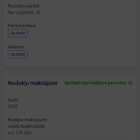
Nodokļu parādi
Nav reģistrēti
Parādvēsture
Apskatīt
Inkasso
Apskatīt
Nodokļu maksājumi
Apskatīt iepriekšējos periodus
Gads
2025
Kopējie maksājumi
valsts kopbudžetā
134 260
EUR