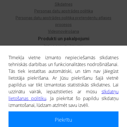
Sīkdatnes
Personas datu apstrādes politika
Personas datu apstrādes politika pretendentu atlases
procesos
Videonovērošana
Produkti un pakalpojumi
Izziņa par uzņēmumu
Izziņa par privātpersonu
Tīmekļa vietne izmanto nepieciešamās sīkdatnes
Dzimtas koks
tehniskās darbības un funkcionalitātes nodrošināšanai.
Uzņēmumu atlase
Tās tiek iestatītas automātiski, un tām nav jāiegūst
Monitorings
lietotāja piekrišana. Ar Jūsu piekrišanu šajā vietnē
Kredītizziņa par ārvalstu uzņēmumiem
papildus var tikt izmantotas statistiskās sīkdatnes. Lai
uzzinātu vairāk, iepazīstieties ar mūsu
sīkdatņu
® CREDITREFORM Latvija
lietošanas politiku
. Ja piekrītat šo papildu sīkdatņu
SIA
izmantošanai, lūdzam atzīmēt savu izvēli.
People illustrations by Storyset
Piekrītu
Informāciju no Uzņēmumu reģistra nodrošina SIA CREDITREFORM Latvija.