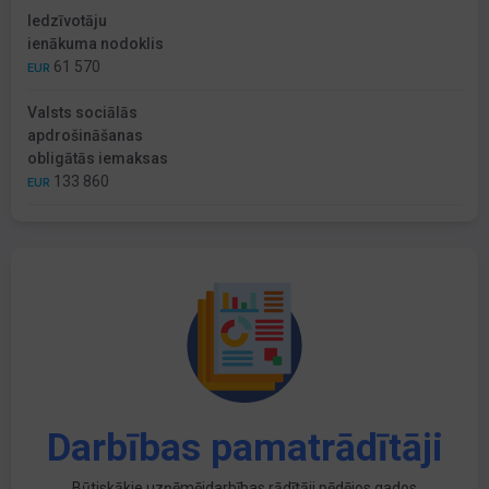
Iedzīvotāju
ienākuma nodoklis
61 570
EUR
Valsts sociālās
apdrošināšanas
obligātās iemaksas
133 860
EUR
Darbības pamatrādītāji
Būtiskākie uzņēmējdarbības rādītāji pēdējos gados