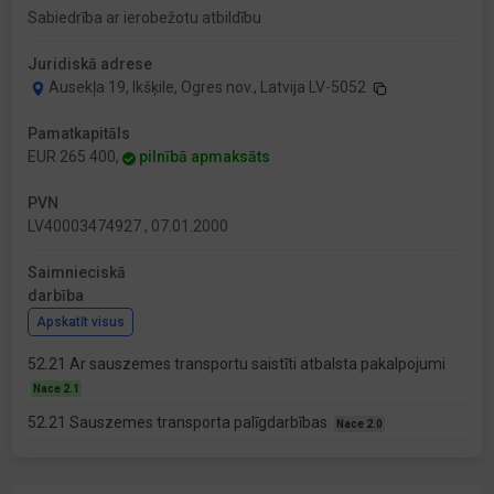
Sabiedrība ar ierobežotu atbildību
Juridiskā adrese
Ausekļa 19, Ikšķile, Ogres nov., Latvija LV-5052
Pamatkapitāls
EUR 265 400,
pilnībā apmaksāts
PVN
LV40003474927 , 07.01.2000
Saimnieciskā
darbība
Apskatīt visus
52.21 Ar sauszemes transportu saistīti atbalsta pakalpojumi
Nace 2.1
52.21 Sauszemes transporta palīgdarbības
Nace 2.0