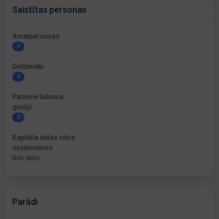
Saistītas personas
Amatpersonas
3
Dalībnieki
4
Patiesie labuma
guvēji
2
Kapitāla daļas citos
uzņēmumos
Nav datu
Parādi