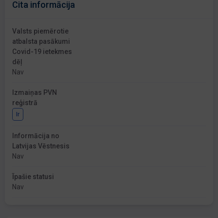
Cita informācija
Valsts piemērotie
atbalsta pasākumi
Covid-19 ietekmes
dēļ
Nav
Izmaiņas PVN
reģistrā
Ir
Informācija no
Latvijas Vēstnesis
Nav
Īpašie statusi
Nav