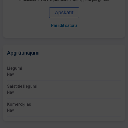
Apskatīt
Parādīt saturu
Apgrūtinājumi
Liegumi
Nav
Saistītie liegumi
Nav
Komercķīlas
Nav