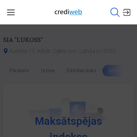
SIA "LUKOSS"
Ausekļa 19, Ikšķile, Ogres nov., Latvija LV-5052
Pārskats
Izziņa
Dzimtas koks
Izmaiņu vēst
Maksātspējas