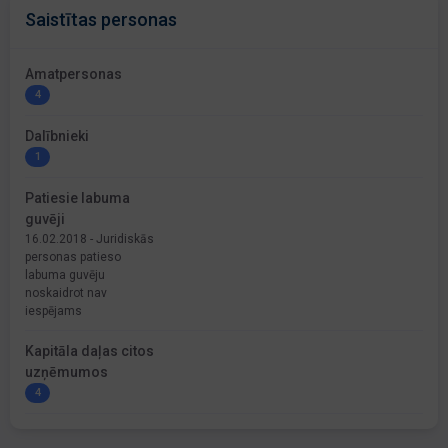
Saistītas personas
Amatpersonas
4
Dalībnieki
1
Patiesie labuma
guvēji
16.02.2018 - Juridiskās
personas patieso
labuma guvēju
noskaidrot nav
iespējams
Kapitāla daļas citos
uzņēmumos
4