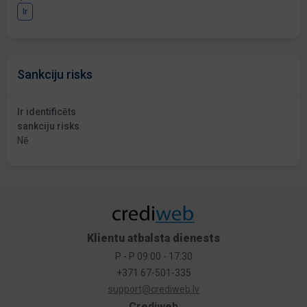
Ir
Sankciju risks
Ir identificēts
sankciju risks
Nē
Klientu atbalsta dienests
P - P 09:00 - 17:30
+371 67-501-335
support@crediweb.lv
Crediweb