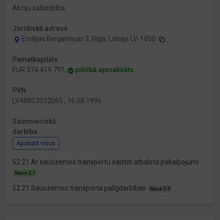
Akciju sabiedrība
Juridiskā adrese
Emīlijas Benjamiņas 3, Rīga, Latvija LV-1050
Pamatkapitāls
EUR 374 419 791,
pilnībā apmaksāts
PVN
LV40003032065 , 16.08.1996
Saimnieciskā
darbība
Apskatīt visus
52.21 Ar sauszemes transportu saistīti atbalsta pakalpojumi
Nace 2.1
52.21 Sauszemes transporta palīgdarbības
Nace 2.0