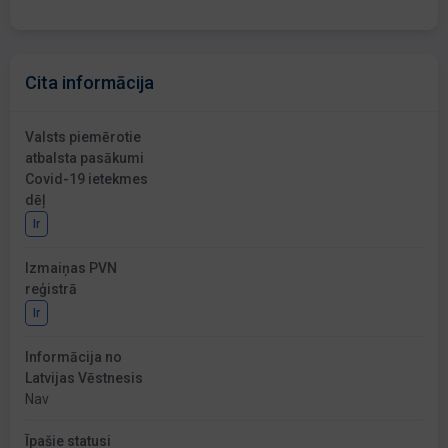
Cita informācija
Valsts piemērotie
atbalsta pasākumi
Covid-19 ietekmes
dēļ
Ir
Izmaiņas PVN
reģistrā
Ir
Informācija no
Latvijas Vēstnesis
Nav
Īpašie statusi