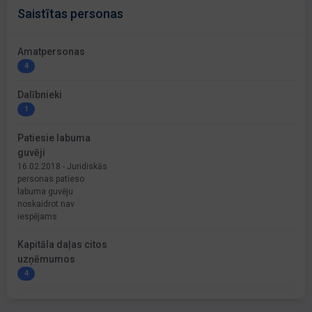
Saistītas personas
Amatpersonas
4
Dalībnieki
1
Patiesie labuma
guvēji
16.02.2018 - Juridiskās
personas patieso
labuma guvēju
noskaidrot nav
iespējams
Kapitāla daļas citos
uzņēmumos
4