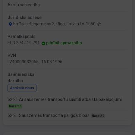
Akciju sabiedrība
Juridiskā adrese
Emīlijas Benjamiņas 3, Rīga, Latvija LV-1050
Pamatkapitāls
EUR 374 419 791,
pilnībā apmaksāts
PVN
LV40003032065 , 16.08.1996
Saimnieciskā
darbība
Apskatīt visus
52.21 Ar sauszemes transportu saistīti atbalsta pakalpojumi
Nace 2.1
52.21 Sauszemes transporta palīgdarbības
Nace 2.0