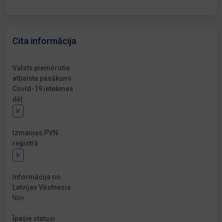
Cita informācija
Valsts piemērotie
atbalsta pasākumi
Covid-19 ietekmes
dēļ
Ir
Izmaiņas PVN
reģistrā
Ir
Informācija no
Latvijas Vēstnesis
Nav
Īpašie statusi