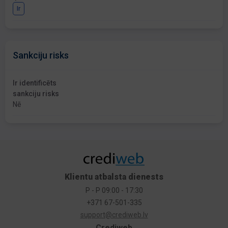
Ir
Sankciju risks
Ir identificēts
sankciju risks
Nē
Klientu atbalsta dienests
P - P 09:00 - 17:30
+371 67-501-335
support@crediweb.lv
Crediweb