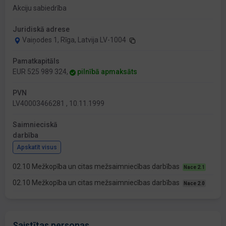
Akciju sabiedrība
Juridiskā adrese
Vaiņodes 1, Rīga, Latvija LV-1004
Pamatkapitāls
EUR 525 989 324,
pilnībā apmaksāts
PVN
LV40003466281 , 10.11.1999
Saimnieciskā
darbība
Apskatīt visus
02.10 Mežkopība un citas mežsaimniecības darbības
Nace 2.1
02.10 Mežkopība un citas mežsaimniecības darbības
Nace 2.0
Saistītas personas