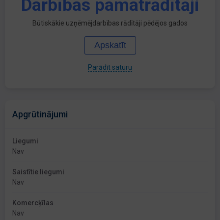
Darbības pamatrādītāji
Būtiskākie uzņēmējdarbības rādītāji pēdējos gados
Apskatīt
Parādīt saturu
Apgrūtinājumi
Liegumi
Nav
Saistītie liegumi
Nav
Komercķīlas
Nav