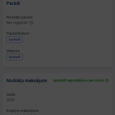
Parādi
Nodokļu parādi
Nav reģistrēti
Parādvēsture
Apskatīt
Inkasso
Apskatīt
Nodokļu maksājumi
Apskatīt iepriekšējos periodus
Gads
2025
Kopējie maksājumi