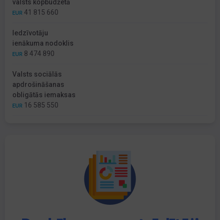
valsts kopbudžetā
41 815 660
EUR
Iedzīvotāju
ienākuma nodoklis
8 474 890
EUR
Valsts sociālās
apdrošināšanas
obligātās iemaksas
16 585 550
EUR