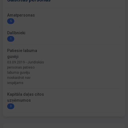
Amatpersonas
5
Dalībnieki
1
Patiesie labuma
guvēji
03.09.2019 - Juridiskās
personas patieso
labuma guvēju
noskaidrot nav
iespējams
Kapitāla daļas citos
uzņēmumos
3