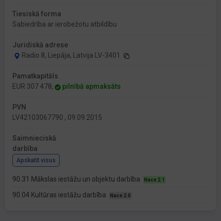
Tiesiskā forma
Sabiedrība ar ierobežotu atbildību
Juridiskā adrese
Radio 8, Liepāja, Latvija LV-3401
Pamatkapitāls
EUR 307 478,
pilnībā apmaksāts
PVN
LV42103067790 , 09.09.2015
Saimnieciskā
darbība
Apskatīt visus
90.31 Mākslas iestāžu un objektu darbība
Nace 2.1
90.04 Kultūras iestāžu darbība
Nace 2.0