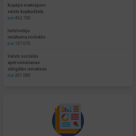
Kopējie maksājumi
valsts kopbudžetā
462 730
EUR
Iedzīvotāju
ienākuma nodoklis
107 070
EUR
Valsts sociālās
apdrošināšanas
obligātās iemaksas
201 080
EUR