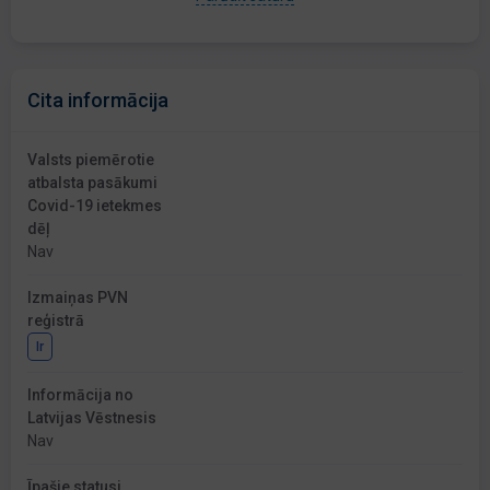
Cita informācija
Valsts piemērotie
atbalsta pasākumi
Covid-19 ietekmes
dēļ
Nav
Izmaiņas PVN
reģistrā
Ir
Informācija no
Latvijas Vēstnesis
Nav
Īpašie statusi