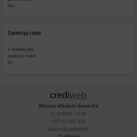
Nav
Sankciju risks
Ir identificēts
sankciju risks
Nē
Klientu atbalsta dienests
P - P 09:00 - 17:30
+371 67-501-335
support@crediweb.lv
Crediweb