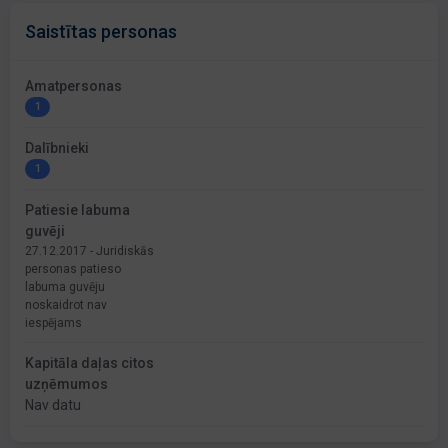
Saistītas personas
Amatpersonas
1
Dalībnieki
1
Patiesie labuma
guvēji
27.12.2017 - Juridiskās
personas patieso
labuma guvēju
noskaidrot nav
iespējams
Kapitāla daļas citos
uzņēmumos
Nav datu