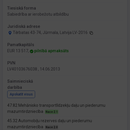
Tiesiskā forma
Sabiedrība ar ierobežotu atbildību
Juridiskā adrese
Tērbatas 43-74, Jūrmala, Latvija LV-2016
Pamatkapitāls
EUR 13 517,
pilnībā apmaksāts
PVN
LV40103676038 , 14.06.2013
Saimnieciskā
darbība
Apskatīt visus
47.82 Mehānisko transportlīdzekļu daļu un piederumu
mazumtirdzniecība
Nace 2.1
45.32 Automobiļu rezerves daļu un piederumu
mazumtirdzniecība
Nace 2.0