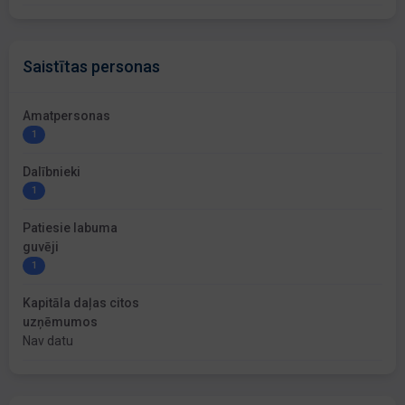
Saistītas personas
Amatpersonas
1
Dalībnieki
1
Patiesie labuma
guvēji
1
Kapitāla daļas citos
uzņēmumos
Nav datu