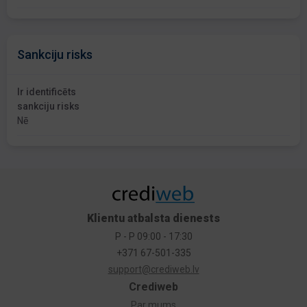
Sankciju risks
Ir identificēts
sankciju risks
Nē
Klientu atbalsta dienests
P - P 09:00 - 17:30
+371 67-501-335
support@crediweb.lv
Crediweb
Par mums