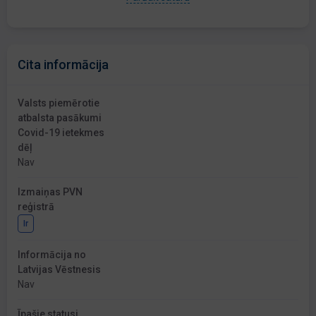
Cita informācija
Valsts piemērotie
atbalsta pasākumi
Covid-19 ietekmes
dēļ
Nav
Izmaiņas PVN
reģistrā
Ir
Informācija no
Latvijas Vēstnesis
Nav
Īpašie statusi