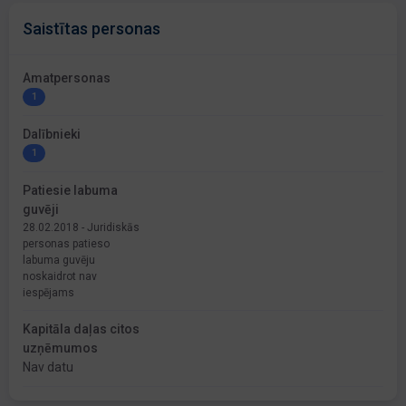
Saistītas personas
Amatpersonas
1
Dalībnieki
1
Patiesie labuma
guvēji
28.02.2018 - Juridiskās
personas patieso
labuma guvēju
noskaidrot nav
iespējams
Kapitāla daļas citos
uzņēmumos
Nav datu