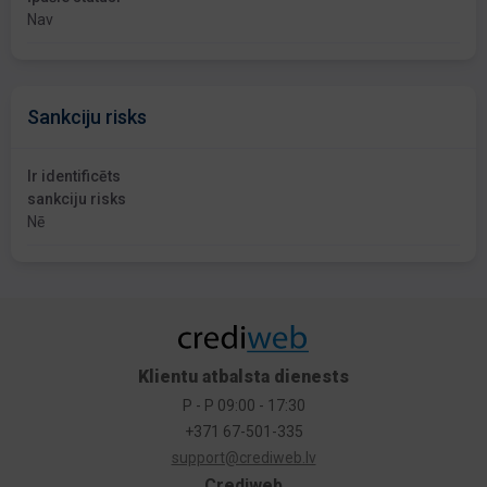
Nav
Sankciju risks
Ir identificēts
sankciju risks
Nē
Klientu atbalsta dienests
P - P 09:00 - 17:30
+371 67-501-335
support@crediweb.lv
Crediweb