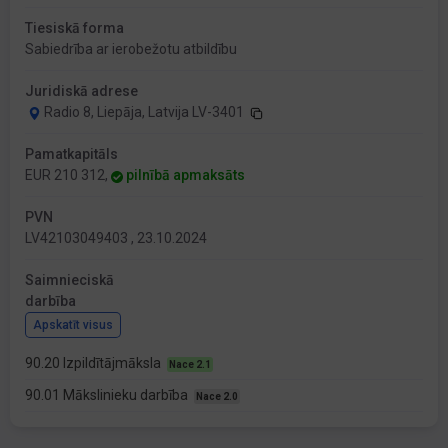
Tiesiskā forma
Sabiedrība ar ierobežotu atbildību
Juridiskā adrese
Radio 8, Liepāja, Latvija LV-3401
Pamatkapitāls
EUR 210 312,
pilnībā apmaksāts
PVN
LV42103049403 , 23.10.2024
Saimnieciskā
darbība
Apskatīt visus
90.20 Izpildītājmāksla
Nace 2.1
90.01 Mākslinieku darbība
Nace 2.0