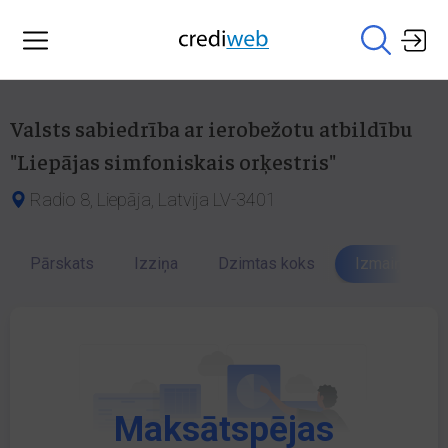
Valsts sabiedrība ar ierobežotu atbildību
"Liepājas simfoniskais orķestris"
Radio 8, Liepāja, Latvija LV-3401
Pārskats
Izziņa
Dzimtas koks
Izmaiņu vēst
Maksātspējas