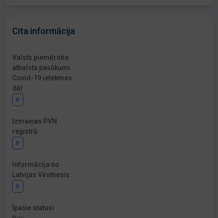
Cita informācija
Valsts piemērotie
atbalsta pasākumi
Covid-19 ietekmes
dēļ
Ir
Izmaiņas PVN
reģistrā
Ir
Informācija no
Latvijas Vēstnesis
Ir
Īpašie statusi