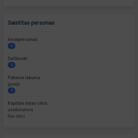
Saistītas personas
Amatpersonas
6
Dalībnieki
2
Patiesie labuma
guvēji
2
Kapitāla daļas citos
uzņēmumos
Nav datu