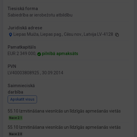
Tiesiskā forma
Sabiedrība ar ierobežotu atbildību
Juridiskā adrese
Liepas Muiža, Liepas pag., Cēsu nov., Latvija LV-4128
Pamatkapitāls
EUR 2 349 000,
pilnībā apmaksāts
PVN
LV40003808925 , 30.09.2014
Saimnieciskā
darbība
Apskatīt visus
55.10 Izmitināšana viesnīcās un līdzīgās apmešanās vietās
Nace 2.1
55.10 Izmitināšana viesnīcās un līdzīgās apmešanās vietās
Nace 2.0