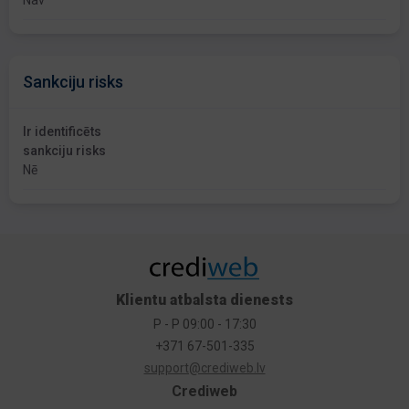
Nav
Sankciju risks
Ir identificēts
sankciju risks
Nē
Klientu atbalsta dienests
P - P 09:00 - 17:30
+371 67-501-335
support@crediweb.lv
Crediweb