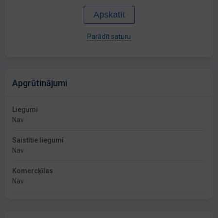
Apskatīt
Parādīt saturu
Apgrūtinājumi
Liegumi
Nav
Saistītie liegumi
Nav
Komercķīlas
Nav