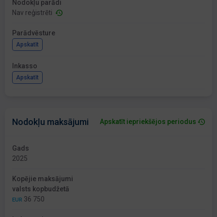
Nodokļu parādi
Nav reģistrēti
Parādvēsture
Apskatīt
Inkasso
Apskatīt
Nodokļu maksājumi
Apskatīt iepriekšējos periodus
Gads
2025
Kopējie maksājumi
valsts kopbudžetā
36 750
EUR