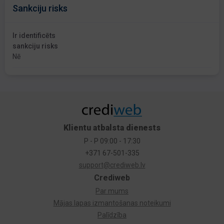
Sankciju risks
Ir identificēts
sankciju risks
Nē
Klientu atbalsta dienests
P - P 09:00 - 17:30
+371 67-501-335
support@crediweb.lv
Crediweb
Par mums
Mājas lapas izmantošanas noteikumi
Palīdzība