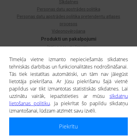
Sīkdatnes
Personas datu apstrādes politika
Personas datu apstrādes politika pretendentu atlases
procesos
Videonovērošana
Produkti un pakalpojumi
Izziņa par uzņēmumu
Izziņa par privātpersonu
Tīmekļa vietne izmanto nepieciešamās sīkdatnes
Dzimtas koks
tehniskās darbības un funkcionalitātes nodrošināšanai.
Uzņēmumu atlase
Tās tiek iestatītas automātiski, un tām nav jāiegūst
Monitorings
lietotāja piekrišana. Ar Jūsu piekrišanu šajā vietnē
Kredītizziņa par ārvalstu uzņēmumiem
papildus var tikt izmantotas statistiskās sīkdatnes. Lai
uzzinātu vairāk, iepazīstieties ar mūsu
sīkdatņu
® CREDITREFORM Latvija
lietošanas politiku
. Ja piekrītat šo papildu sīkdatņu
SIA
izmantošanai, lūdzam atzīmēt savu izvēli.
People illustrations by Storyset
Piekrītu
Informāciju no Uzņēmumu reģistra nodrošina SIA CREDITREFORM Latvija.
Portāla ietvaros saņemtajai informācijai ir uzziņas raksturs, un tai nav