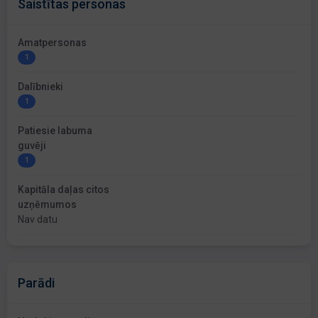
Saistītas personas
Amatpersonas
1
Dalībnieki
1
Patiesie labuma
guvēji
1
Kapitāla daļas citos
uzņēmumos
Nav datu
Parādi