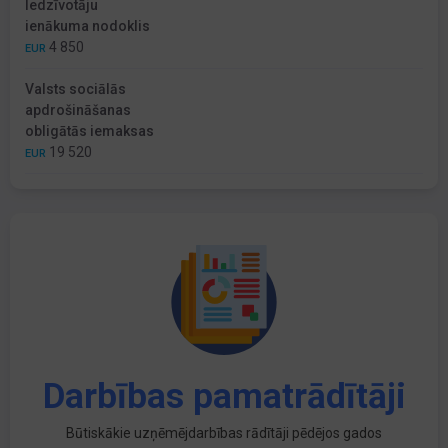
Iedzīvotāju
ienākuma nodoklis
4 850
EUR
Valsts sociālās
apdrošināšanas
obligātās iemaksas
19 520
EUR
Darbības pamatrādītāji
Būtiskākie uzņēmējdarbības rādītāji pēdējos gados