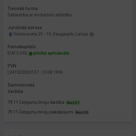
Tiesiskā forma
Sabiedrība ar ierobežotu atbildību
Juridiskā adrese
Viestura iela 25 - 19, Daugavpils, Latvija
Pamatkapitāls
EUR 5 690,
pilnībā apmaksāts
PVN
LV41503003137 , 13.08.1996
Saimnieciskā
darbība
79.11 Ceļojumu biroju darbība
Nace 2.1
79.11 Ceļojumu biroju pakalpojumi
Nace 2.0