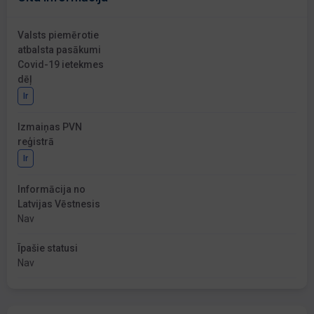
Valsts piemērotie
atbalsta pasākumi
Covid-19 ietekmes
dēļ
Ir
Izmaiņas PVN
reģistrā
Ir
Informācija no
Latvijas Vēstnesis
Nav
Īpašie statusi
Nav