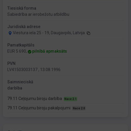
Tiesiskā forma
Sabiedrība ar ierobežotu atbildību
Juridiskā adrese
Viestura iela 25 - 19, Daugavpils, Latvija
Pamatkapitāls
EUR 5 690,
pilnībā apmaksāts
PVN
LV41503003137 , 13.08.1996
Saimnieciskā
darbība
79.11 Ceļojumu biroju darbība
Nace 2.1
79.11 Ceļojumu biroju pakalpojumi
Nace 2.0