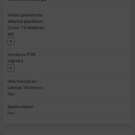
Valsts piemērotie
atbalsta pasākumi
Covid-19 ietekmes
dēļ
Ir
Izmaiņas PVN
reģistrā
Ir
Informācija no
Latvijas Vēstnesis
Nav
Īpašie statusi
Nav