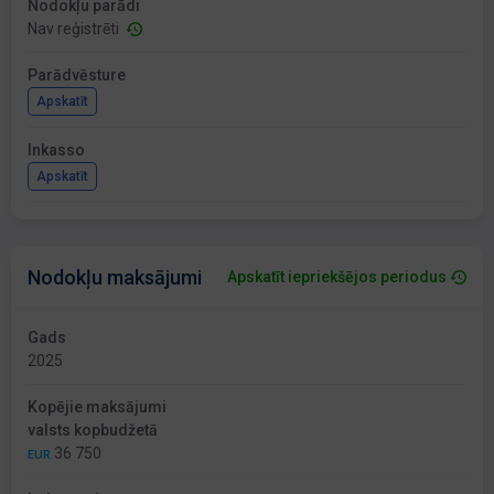
Nodokļu parādi
Nav reģistrēti
Parādvēsture
Apskatīt
Inkasso
Apskatīt
Nodokļu maksājumi
Apskatīt iepriekšējos periodus
Gads
2025
Kopējie maksājumi
valsts kopbudžetā
36 750
EUR