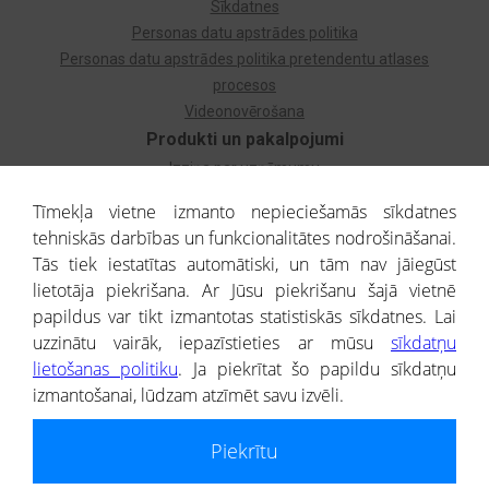
Sīkdatnes
Personas datu apstrādes politika
Personas datu apstrādes politika pretendentu atlases
procesos
Videonovērošana
Produkti un pakalpojumi
Izziņa par uzņēmumu
Izziņa par privātpersonu
Tīmekļa vietne izmanto nepieciešamās sīkdatnes
Dzimtas koks
tehniskās darbības un funkcionalitātes nodrošināšanai.
Uzņēmumu atlase
Tās tiek iestatītas automātiski, un tām nav jāiegūst
Monitorings
lietotāja piekrišana. Ar Jūsu piekrišanu šajā vietnē
Kredītizziņa par ārvalstu uzņēmumiem
papildus var tikt izmantotas statistiskās sīkdatnes. Lai
uzzinātu vairāk, iepazīstieties ar mūsu
sīkdatņu
® CREDITREFORM Latvija
lietošanas politiku
. Ja piekrītat šo papildu sīkdatņu
SIA
izmantošanai, lūdzam atzīmēt savu izvēli.
People illustrations by Storyset
Piekrītu
Informāciju no Uzņēmumu reģistra nodrošina SIA CREDITREFORM Latvija.
Portāla ietvaros saņemtajai informācijai ir uzziņas raksturs, un tai nav