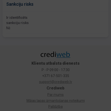
Sankciju risks
Ir identificēts
sankciju risks
Nē
Klientu atbalsta dienests
P - P 09:00 - 17:30
+371 67-501-335
support@crediweb.lv
Crediweb
Par mums
Mājas lapas izmantošanas noteikumi
Palīdzība