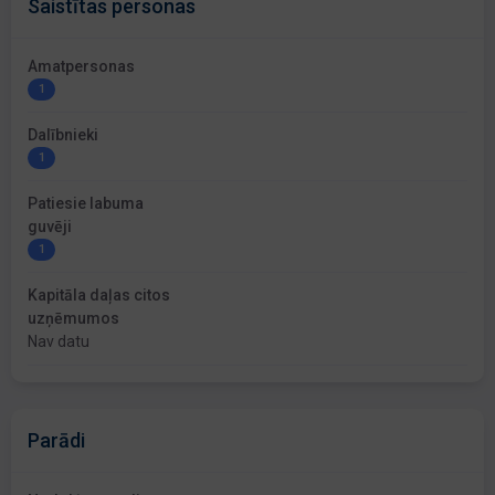
Saistītas personas
Amatpersonas
1
Dalībnieki
1
Patiesie labuma
guvēji
1
Kapitāla daļas citos
uzņēmumos
Nav datu
Parādi