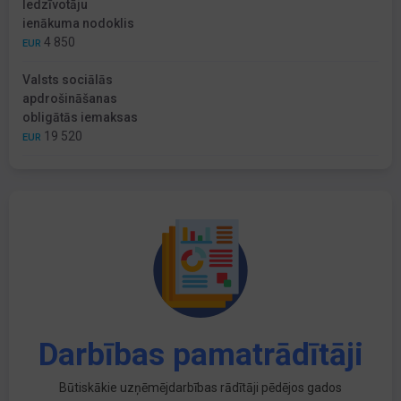
Iedzīvotāju
ienākuma nodoklis
4 850
EUR
Valsts sociālās
apdrošināšanas
obligātās iemaksas
19 520
EUR
Darbības pamatrādītāji
Būtiskākie uzņēmējdarbības rādītāji pēdējos gados