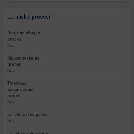
Juridiskie procesi
Reorganizācijas
procesi
Nav
Maksātnespējas
procesi
Nav
Tiesiskās
aizsardzības
procesi
Nav
Darbības izbeigšana
Nav
Darbības apturēšana