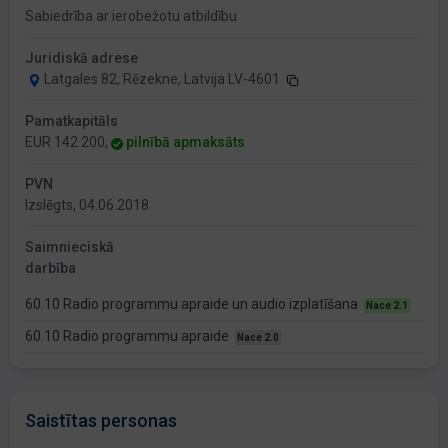
Sabiedrība ar ierobežotu atbildību
Juridiskā adrese
Latgales 82, Rēzekne, Latvija LV-4601
Pamatkapitāls
EUR 142 200,
pilnībā apmaksāts
PVN
Izslēgts, 04.06.2018
Saimnieciskā
darbība
60.10 Radio programmu apraide un audio izplatīšana
Nace 2.1
60.10 Radio programmu apraide
Nace 2.0
Saistītas personas