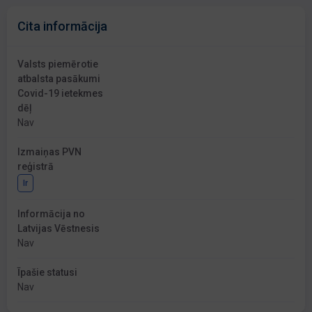
Cita informācija
Valsts piemērotie
atbalsta pasākumi
Covid-19 ietekmes
dēļ
Nav
Izmaiņas PVN
reģistrā
Ir
Informācija no
Latvijas Vēstnesis
Nav
Īpašie statusi
Nav