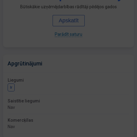
Būtiskākie uzņēmējdarbības rādītāji pēdējos gados
Apskatīt
Parādīt saturu
Apgrūtinājumi
Liegumi
Ir
Saistītie liegumi
Nav
Komercķīlas
Nav