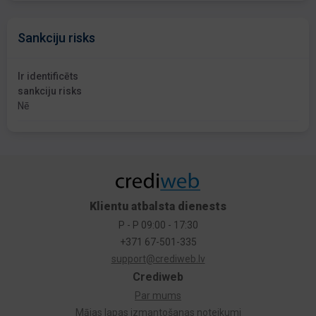
Sankciju risks
Ir identificēts
sankciju risks
Nē
Klientu atbalsta dienests
P - P 09:00 - 17:30
+371 67-501-335
support@crediweb.lv
Crediweb
Par mums
Mājas lapas izmantošanas noteikumi