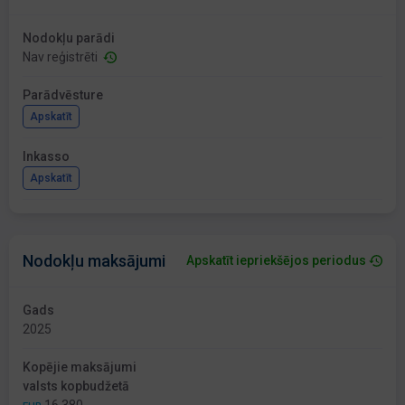
Nodokļu parādi
Nav reģistrēti
Parādvēsture
Apskatīt
Inkasso
Apskatīt
Nodokļu maksājumi
Apskatīt iepriekšējos periodus
Gads
2025
Kopējie maksājumi
valsts kopbudžetā