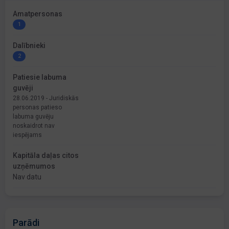
Amatpersonas
1
Dalībnieki
2
Patiesie labuma
guvēji
28.06.2019 - Juridiskās
personas patieso
labuma guvēju
noskaidrot nav
iespējams
Kapitāla daļas citos
uzņēmumos
Nav datu
Parādi