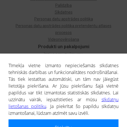
Palīdzība
Sīkdatnes
Personas datu apstrādes politika
Personas datu apstrādes politika pretendentu atlases
procesos
Videonovērošana
Produkti un pakalpojumi
Izziņa par uzņēmumu
Izziņa par privātpersonu
Tīmekļa vietne izmanto nepieciešamās sīkdatnes
Dzimtas koks
tehniskās darbības un funkcionalitātes nodrošināšanai.
Uzņēmumu atlase
Tās tiek iestatītas automātiski, un tām nav jāiegūst
Monitorings
lietotāja piekrišana. Ar Jūsu piekrišanu šajā vietnē
Kredītizziņa par ārvalstu uzņēmumiem
papildus var tikt izmantotas statistiskās sīkdatnes. Lai
uzzinātu vairāk, iepazīstieties ar mūsu
sīkdatņu
® CREDITREFORM Latvija
lietošanas politiku
. Ja piekrītat šo papildu sīkdatņu
SIA
izmantošanai, lūdzam atzīmēt savu izvēli.
People illustrations by Storyset