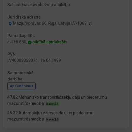
Sabiedrība ar ierobežotu atbildību
Juridiskā adrese
Mazjumpravas 66, Rīga, Latvija LV-1063
Pamatkapitāls
EUR 5 680,
pilnībā apmaksāts
PVN
LV40003353074 , 16.04.1999
Saimnieciskā
darbība
Apskatīt visus
47.82 Mehānisko transportlīdzekļu daļu un piederumu
mazumtirdzniecība
Nace 2.1
45.32 Automobiļu rezerves daļu un piederumu
mazumtirdzniecība
Nace 2.0