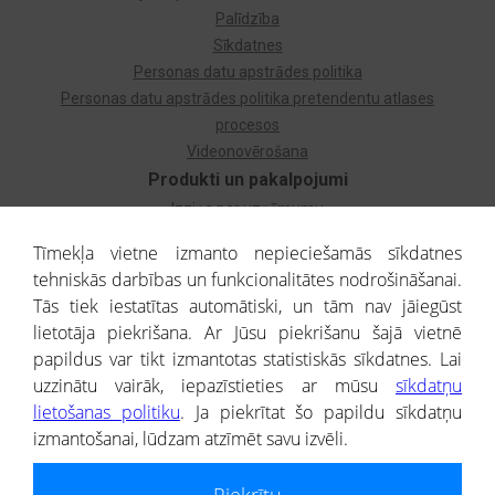
Palīdzība
Sīkdatnes
Personas datu apstrādes politika
Personas datu apstrādes politika pretendentu atlases
procesos
Videonovērošana
Produkti un pakalpojumi
Izziņa par uzņēmumu
Izziņa par privātpersonu
Tīmekļa vietne izmanto nepieciešamās sīkdatnes
Dzimtas koks
tehniskās darbības un funkcionalitātes nodrošināšanai.
Uzņēmumu atlase
Tās tiek iestatītas automātiski, un tām nav jāiegūst
Monitorings
lietotāja piekrišana. Ar Jūsu piekrišanu šajā vietnē
Kredītizziņa par ārvalstu uzņēmumiem
papildus var tikt izmantotas statistiskās sīkdatnes. Lai
uzzinātu vairāk, iepazīstieties ar mūsu
sīkdatņu
® CREDITREFORM Latvija
lietošanas politiku
. Ja piekrītat šo papildu sīkdatņu
SIA
izmantošanai, lūdzam atzīmēt savu izvēli.
People illustrations by Storyset