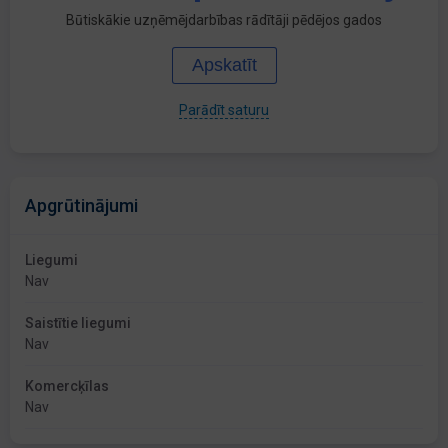
Būtiskākie uzņēmējdarbības rādītāji pēdējos gados
Apskatīt
Parādīt saturu
Apgrūtinājumi
Liegumi
Nav
Saistītie liegumi
Nav
Komercķīlas
Nav