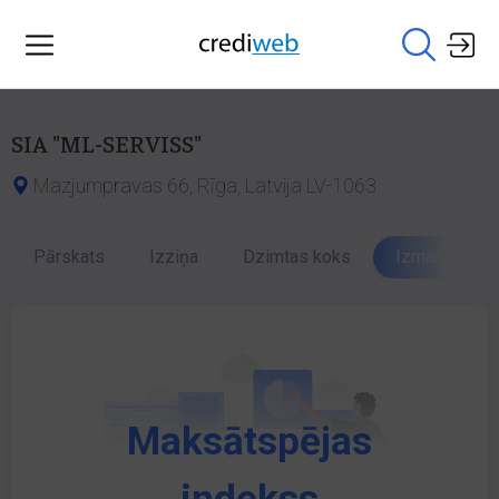
SIA "ML-SERVISS"
Mazjumpravas 66, Rīga, Latvija LV-1063
Pārskats
Izziņa
Dzimtas koks
Izmaiņu vēst
Maksātspējas