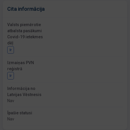
Cita informācija
Valsts piemērotie
atbalsta pasākumi
Covid-19 ietekmes
dēļ
Ir
Izmaiņas PVN
reģistrā
Ir
Informācija no
Latvijas Vēstnesis
Nav
Īpašie statusi
Nav