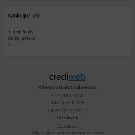
Sankciju risks
Ir identificēts
sankciju risks
Nē
Klientu atbalsta dienests
P - P 09:00 - 17:30
+371 67-501-335
support@crediweb.lv
Crediweb
Par mums
Mājas lapas izmantošanas noteikumi