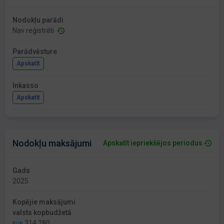
Nodokļu parādi
Nav reģistrēti
Parādvēsture
Apskatīt
Inkasso
Apskatīt
Nodokļu maksājumi
Apskatīt iepriekšējos periodus
Gads
2025
Kopējie maksājumi
valsts kopbudžetā
314 280
EUR