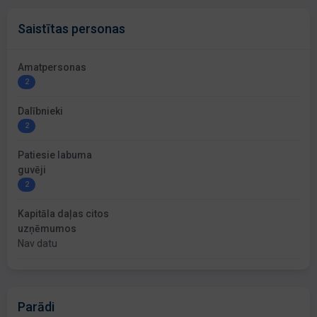
Saistītas personas
Amatpersonas
2
Dalībnieki
2
Patiesie labuma
guvēji
2
Kapitāla daļas citos
uzņēmumos
Nav datu
Parādi