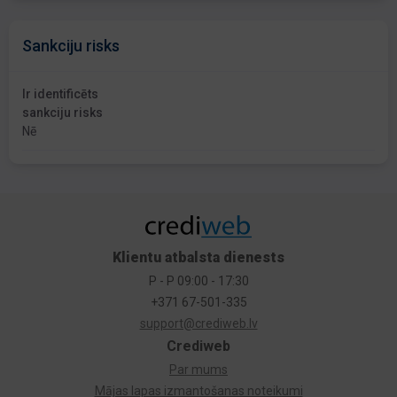
Sankciju risks
Ir identificēts
sankciju risks
Nē
Klientu atbalsta dienests
P - P 09:00 - 17:30
+371 67-501-335
support@crediweb.lv
Crediweb
Par mums
Mājas lapas izmantošanas noteikumi