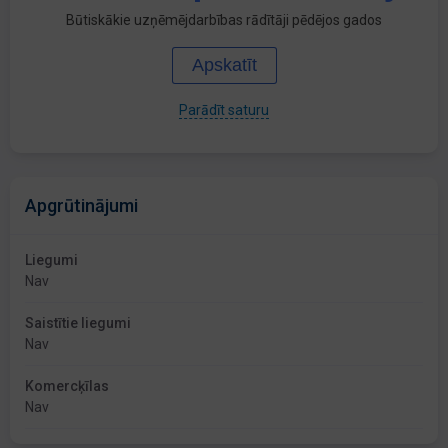
Būtiskākie uzņēmējdarbības rādītāji pēdējos gados
Apskatīt
Parādīt saturu
Apgrūtinājumi
Liegumi
Nav
Saistītie liegumi
Nav
Komercķīlas
Nav