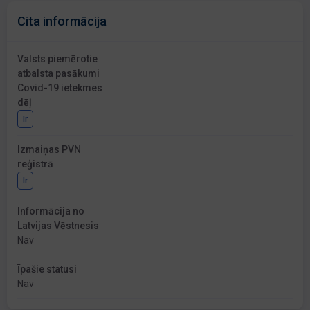
Cita informācija
Valsts piemērotie
atbalsta pasākumi
Covid-19 ietekmes
dēļ
Ir
Izmaiņas PVN
reģistrā
Ir
Informācija no
Latvijas Vēstnesis
Nav
Īpašie statusi
Nav