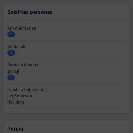
Saistītas personas
Amatpersonas
2
Dalībnieki
2
Patiesie labuma
guvēji
2
Kapitāla daļas citos
uzņēmumos
Nav datu
Parādi