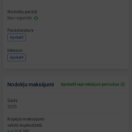
Nodokļu parādi
Nav reģistrēti
Parādvēsture
Apskatīt
Inkasso
Apskatīt
Nodokļu maksājumi
Apskatīt iepriekšējos periodus
Gads
2025
Kopējie maksājumi
valsts kopbudžetā
314 280
EUR