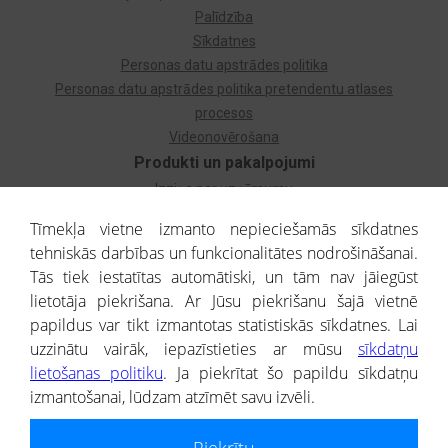
Palīdzība
Sīkdatnes
Personas datu apstrādes politika
Personas datu apstrādes politika pretendentu atlases
procesos
Videonovērošana
Produkti un pakalpojumi
Izziņa par uzņēmumu
Izziņa par privātpersonu
Tīmekļa vietne izmanto nepieciešamās sīkdatnes
Dzimtas koks
tehniskās darbības un funkcionalitātes nodrošināšanai.
Uzņēmumu atlase
Tās tiek iestatītas automātiski, un tām nav jāiegūst
Monitorings
lietotāja piekrišana. Ar Jūsu piekrišanu šajā vietnē
Kredītizziņa par ārvalstu uzņēmumiem
papildus var tikt izmantotas statistiskās sīkdatnes. Lai
uzzinātu vairāk, iepazīstieties ar mūsu
sīkdatņu
® CREDITREFORM Latvija
lietošanas politiku
. Ja piekrītat šo papildu sīkdatņu
SIA
izmantošanai, lūdzam atzīmēt savu izvēli.
People illustrations by Storyset