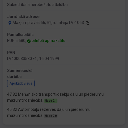
Sabiedrība ar ierobežotu atbildību
Juridiskā adrese
Mazjumpravas 66, Rīga, Latvija LV-1063
Pamatkapitāls
EUR 5 680,
pilnībā apmaksāts
PVN
LV40003353074 , 16.04.1999
Saimnieciskā
darbība
Apskatīt visus
47.82 Mehānisko transportlīdzekļu daļu un piederumu
mazumtirdzniecība
Nace 2.1
45.32 Automobiļu rezerves daļu un piederumu
mazumtirdzniecība
Nace 2.0