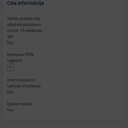
Cita informācija
Valsts piemērotie
atbalsta pasākumi
Covid-19 ietekmes
dēļ
Nav
Izmaiņas PVN
reģistrā
Ir
Informācija no
Latvijas Vēstnesis
Nav
Īpašie statusi
Nav