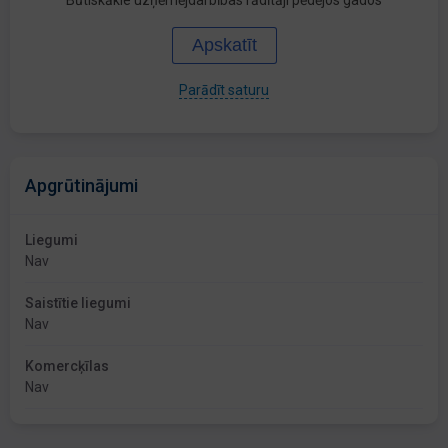
Būtiskākie uzņēmējdarbības rādītāji pēdējos gados
Apskatīt
Parādīt saturu
Apgrūtinājumi
Liegumi
Nav
Saistītie liegumi
Nav
Komercķīlas
Nav