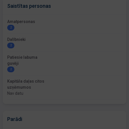
Saistītas personas
Amatpersonas
2
Dalībnieki
2
Patiesie labuma
guvēji
2
Kapitāla daļas citos
uzņēmumos
Nav datu
Parādi