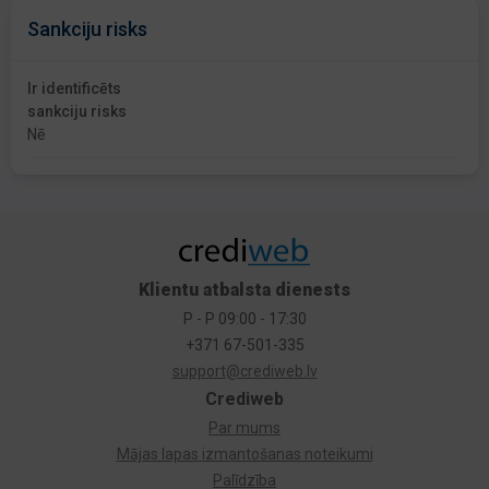
Sankciju risks
Ir identificēts
sankciju risks
Nē
Klientu atbalsta dienests
P - P 09:00 - 17:30
+371 67-501-335
support@crediweb.lv
Crediweb
Par mums
Mājas lapas izmantošanas noteikumi
Palīdzība