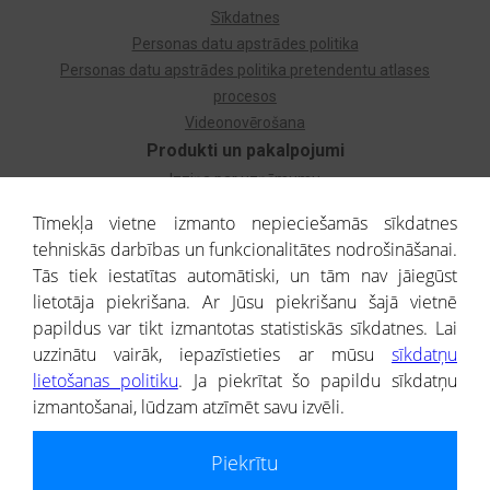
Sīkdatnes
Personas datu apstrādes politika
Personas datu apstrādes politika pretendentu atlases
procesos
Videonovērošana
Produkti un pakalpojumi
Izziņa par uzņēmumu
Izziņa par privātpersonu
Tīmekļa vietne izmanto nepieciešamās sīkdatnes
Dzimtas koks
tehniskās darbības un funkcionalitātes nodrošināšanai.
Uzņēmumu atlase
Tās tiek iestatītas automātiski, un tām nav jāiegūst
Monitorings
lietotāja piekrišana. Ar Jūsu piekrišanu šajā vietnē
Kredītizziņa par ārvalstu uzņēmumiem
papildus var tikt izmantotas statistiskās sīkdatnes. Lai
uzzinātu vairāk, iepazīstieties ar mūsu
sīkdatņu
® CREDITREFORM Latvija
lietošanas politiku
. Ja piekrītat šo papildu sīkdatņu
SIA
izmantošanai, lūdzam atzīmēt savu izvēli.
People illustrations by Storyset
Piekrītu
Informāciju no Uzņēmumu reģistra nodrošina SIA CREDITREFORM Latvija.