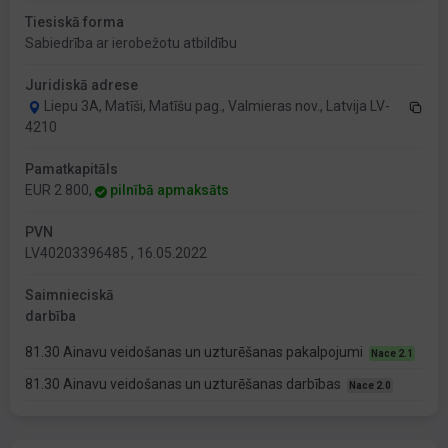
Tiesiskā forma
Sabiedrība ar ierobežotu atbildību
Juridiskā adrese
Liepu 3A, Matīši, Matīšu pag., Valmieras nov., Latvija LV-
4210
Pamatkapitāls
EUR 2 800,
pilnībā apmaksāts
PVN
LV40203396485 , 16.05.2022
Saimnieciskā
darbība
81.30 Ainavu veidošanas un uzturēšanas pakalpojumi
Nace 2.1
81.30 Ainavu veidošanas un uzturēšanas darbības
Nace 2.0