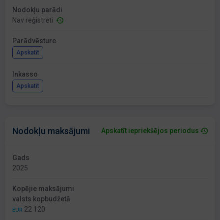
Nodokļu parādi
Nav reģistrēti
Parādvēsture
Apskatīt
Inkasso
Apskatīt
Nodokļu maksājumi
Apskatīt iepriekšējos periodus
Gads
2025
Kopējie maksājumi
valsts kopbudžetā
22 120
EUR