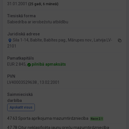
31.01.2001
(25 gadi, 6 mēneši)
Tiesiskā forma
Sabiedrība ar ierobežotu atbildību
Juridiskā adrese
Sila 1-14, Babīte, Babītes pag., Mārupes nov., Latvija LV-
2101
Pamatkapitāls
EUR 2 845,
pilnībā apmaksāts
PVN
LV40003529638 , 13.02.2001
Saimnieciskā
darbība
Apskatīt visus
47.63 Sporta aprīkojuma mazumtirdzniecība
Nace 2.1
47.78 Citur neklasificēta jaunu preču mazumtirdzniecība