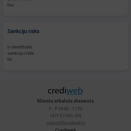
Nav
Sankciju risks
Ir identificēts
sankciju risks
Nē
Klientu atbalsta dienests
P - P 09:00 - 17:30
+371 67-501-335
support@crediweb.lv
Crediweb