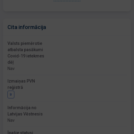
Cita informācija
Valsts piemērotie
atbalsta pasākumi
Covid-19 ietekmes
dēļ
Nav
Izmaiņas PVN
reģistrā
Ir
Informācija no
Latvijas Vēstnesis
Nav
Īpašie statusi