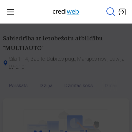
Sabiedrība ar ierobežotu atbildību
"MULTIAUTO"
Sila 1-14, Babīte, Babītes pag., Mārupes nov., Latvija
LV-2101
Pārskats
Izziņa
Dzimtas koks
Izmaiņu vēst