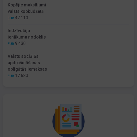
Kopējie maksājumi
valsts kopbudžetā
47 110
EUR
Iedzīvotāju
ienākuma nodoklis
9 430
EUR
Valsts sociālās
apdrošināšanas
obligātās iemaksas
17 630
EUR