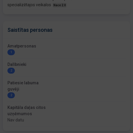
specializētajos veikalos
Nace 2.0
Saistītas personas
Amatpersonas
1
Dalībnieki
2
Patiesie labuma
guvēji
2
Kapitāla daļas citos
uzņēmumos
Nav datu