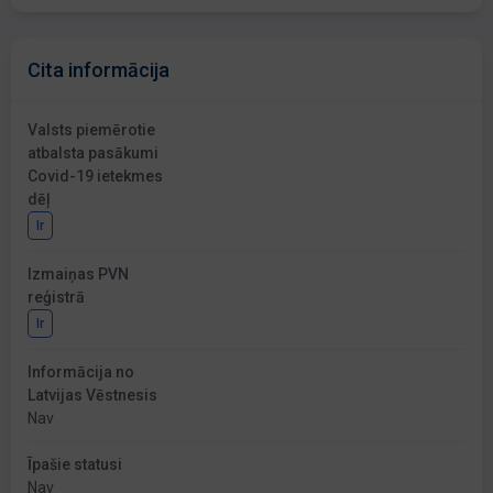
Cita informācija
Valsts piemērotie
atbalsta pasākumi
Covid-19 ietekmes
dēļ
Ir
Izmaiņas PVN
reģistrā
Ir
Informācija no
Latvijas Vēstnesis
Nav
Īpašie statusi
Nav