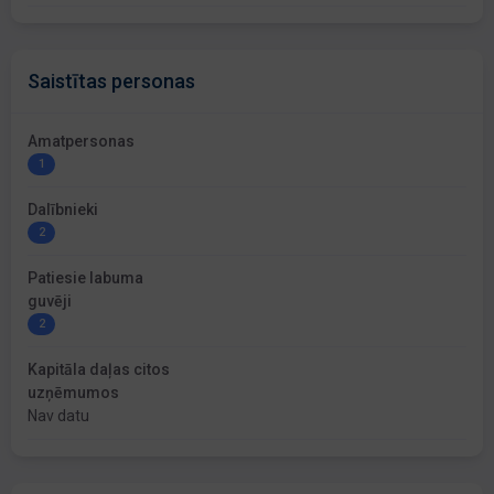
Saistītas personas
Amatpersonas
1
Dalībnieki
2
Patiesie labuma
guvēji
2
Kapitāla daļas citos
uzņēmumos
Nav datu