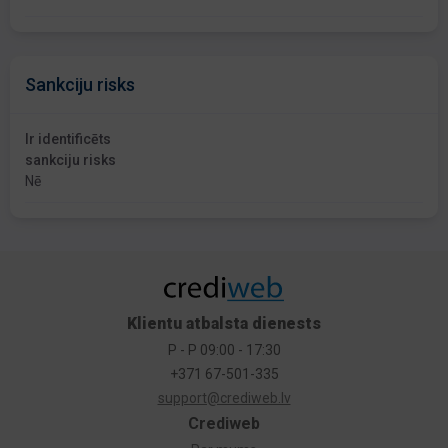
Sankciju risks
Ir identificēts
sankciju risks
Nē
Klientu atbalsta dienests
P - P 09:00 - 17:30
+371 67-501-335
support@crediweb.lv
Crediweb