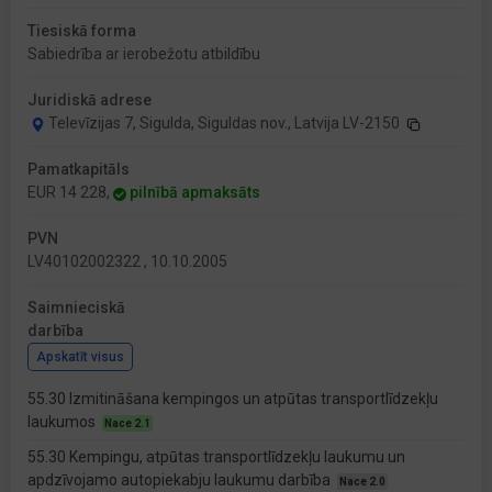
Tiesiskā forma
Sabiedrība ar ierobežotu atbildību
Juridiskā adrese
Televīzijas 7, Sigulda, Siguldas nov., Latvija LV-2150
Pamatkapitāls
EUR 14 228,
pilnībā apmaksāts
PVN
LV40102002322 , 10.10.2005
Saimnieciskā
darbība
Apskatīt visus
55.30 Izmitināšana kempingos un atpūtas transportlīdzekļu
laukumos
Nace 2.1
55.30 Kempingu, atpūtas transportlīdzekļu laukumu un
apdzīvojamo autopiekabju laukumu darbība
Nace 2.0