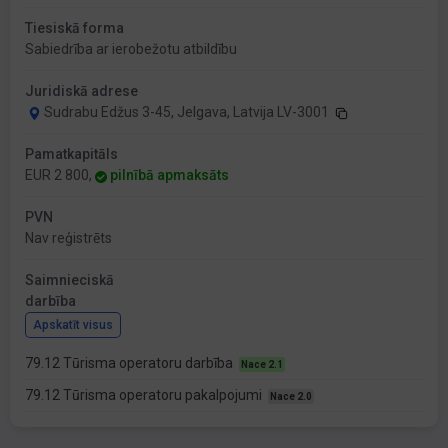
Tiesiskā forma
Sabiedrība ar ierobežotu atbildību
Juridiskā adrese
Sudrabu Edžus 3-45, Jelgava, Latvija LV-3001
Pamatkapitāls
EUR 2 800,
pilnībā apmaksāts
PVN
Nav reģistrēts
Saimnieciskā
darbība
Apskatīt visus
79.12 Tūrisma operatoru darbība
Nace 2.1
79.12 Tūrisma operatoru pakalpojumi
Nace 2.0