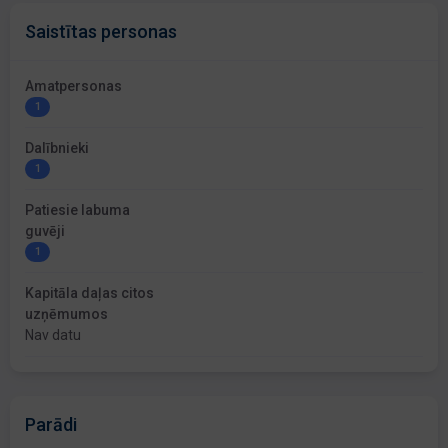
Saistītas personas
Amatpersonas
1
Dalībnieki
1
Patiesie labuma
guvēji
1
Kapitāla daļas citos
uzņēmumos
Nav datu
Parādi