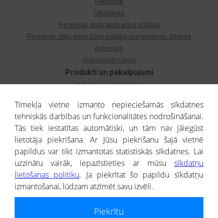
Palīdzība
Sīkdatnes
Personas datu apstrādes politika
Personas datu apstrādes politika pretendentu atlases
procesos
Videonovērošana
Produkti un pakalpojumi
Izziņa par uzņēmumu
Izziņa par privātpersonu
Tīmekļa vietne izmanto nepieciešamās sīkdatnes
Dzimtas koks
tehniskās darbības un funkcionalitātes nodrošināšanai.
Uzņēmumu atlase
Tās tiek iestatītas automātiski, un tām nav jāiegūst
Monitorings
lietotāja piekrišana. Ar Jūsu piekrišanu šajā vietnē
Kredītizziņa par ārvalstu uzņēmumiem
papildus var tikt izmantotas statistiskās sīkdatnes. Lai
uzzinātu vairāk, iepazīstieties ar mūsu
sīkdatņu
® CREDITREFORM Latvija
lietošanas politiku
. Ja piekrītat šo papildu sīkdatņu
SIA
izmantošanai, lūdzam atzīmēt savu izvēli.
People illustrations by Storyset
Piekrītu