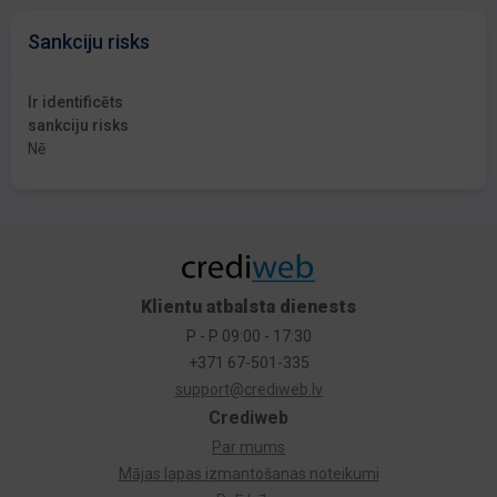
Sankciju risks
Ir identificēts
sankciju risks
Nē
Klientu atbalsta dienests
P - P 09:00 - 17:30
+371 67-501-335
support@crediweb.lv
Crediweb
Par mums
Mājas lapas izmantošanas noteikumi