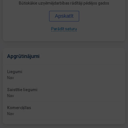
Būtiskākie uzņēmējdarbības rādītāji pēdējos gados
Apskatīt
Parādīt saturu
Apgrūtinājumi
Liegumi
Nav
Saistītie liegumi
Nav
Komercķīlas
Nav