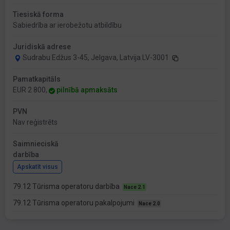
Tiesiskā forma
Sabiedrība ar ierobežotu atbildību
Juridiskā adrese
Sudrabu Edžus 3-45, Jelgava, Latvija LV-3001
Pamatkapitāls
EUR 2 800,
pilnībā apmaksāts
PVN
Nav reģistrēts
Saimnieciskā
darbība
Apskatīt visus
79.12 Tūrisma operatoru darbība
Nace 2.1
79.12 Tūrisma operatoru pakalpojumi
Nace 2.0