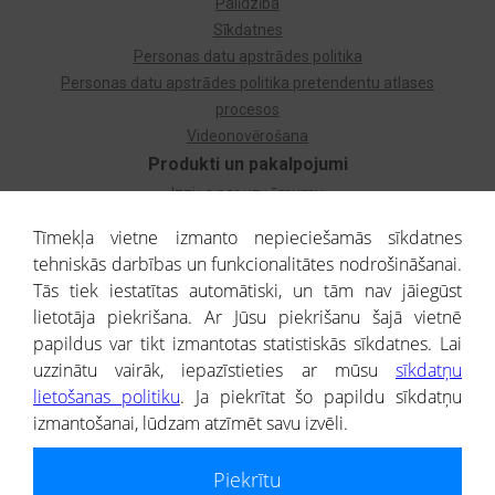
Palīdzība
Sīkdatnes
Personas datu apstrādes politika
Personas datu apstrādes politika pretendentu atlases
procesos
Videonovērošana
Produkti un pakalpojumi
Izziņa par uzņēmumu
Izziņa par privātpersonu
Tīmekļa vietne izmanto nepieciešamās sīkdatnes
Dzimtas koks
tehniskās darbības un funkcionalitātes nodrošināšanai.
Uzņēmumu atlase
Tās tiek iestatītas automātiski, un tām nav jāiegūst
Monitorings
lietotāja piekrišana. Ar Jūsu piekrišanu šajā vietnē
Kredītizziņa par ārvalstu uzņēmumiem
papildus var tikt izmantotas statistiskās sīkdatnes. Lai
uzzinātu vairāk, iepazīstieties ar mūsu
sīkdatņu
® CREDITREFORM Latvija
lietošanas politiku
. Ja piekrītat šo papildu sīkdatņu
SIA
izmantošanai, lūdzam atzīmēt savu izvēli.
People illustrations by Storyset
Piekrītu