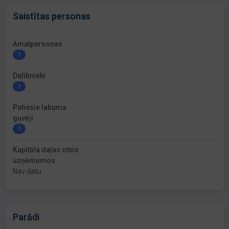
Saistītas personas
Amatpersonas
1
Dalībnieki
1
Patiesie labuma
guvēji
1
Kapitāla daļas citos
uzņēmumos
Nav datu
Parādi