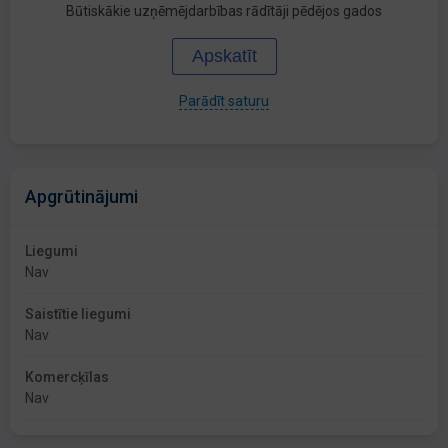
Būtiskākie uzņēmējdarbības rādītāji pēdējos gados
Apskatīt
Parādīt saturu
Apgrūtinājumi
Liegumi
Nav
Saistītie liegumi
Nav
Komercķīlas
Nav