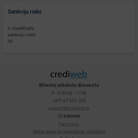
Sankciju risks
Ir identificēts
sankciju risks
Nē
Klientu atbalsta dienests
P - P 09:00 - 17:30
+371 67-501-335
support@crediweb.lv
Crediweb
Par mums
Mājas lapas izmantošanas noteikumi