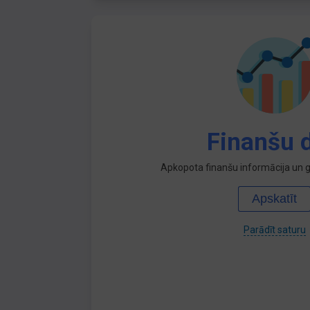
Finanšu d
Apkopota finanšu informācija un ga
Apskatīt
Parādīt saturu