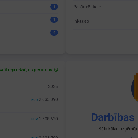
Parādvēsture
1
1
Inkasso
4
atīt iepriekšējos periodus
2025
2 635 090
EUR
Darbības 
1 508 630
EUR
Būtiskākie uzņēmējd