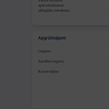
Valsts sociālās
apdrošināšanas
obligātās iemaksas
Apgrūtinājumi
Liegumi
Saistītie liegumi
Komercķīlas