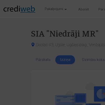
Pakalpojumi
Abonēt
Par
SIA "Niedrāji MR"
Skolas 43, Ugāle, Ugāles pag., Ventspils
Pārskats
Izziņa
Dzimtas koks