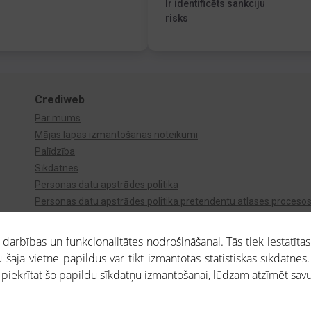
Ir identificēts sankciju
risks
Crediweb
Par mums
Mājas lapas izmantošanas noteikumi
Palīdzība
Sīkdatnes
Personas datu apstrādes politika
Personas datu apstrādes politika pretendentu atlases proceso
Videonovērošana
arbības un funkcionalitātes nodrošināšanai. Tās tiek iestatītas
 šajā vietnē papildus var tikt izmantotas statistiskās sīkdatnes.
a piekrītat šo papildu sīkdatņu izmantošanai, lūdzam atzīmēt savu 
aros saņemtajai informācijai ir uzziņas raksturs, un tai nav juridiska spēka. Portāla l