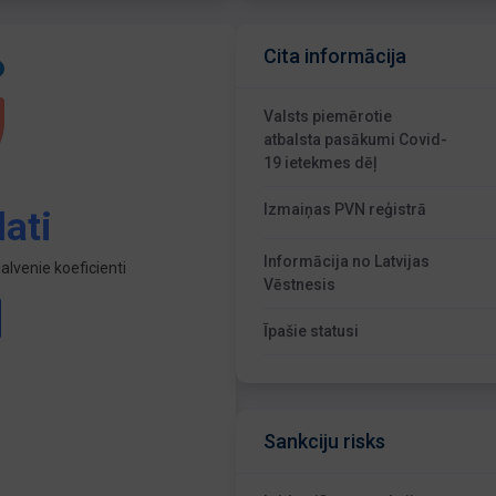
Cita informācija
Valsts piemērotie
atbalsta pasākumi Covid-
19 ietekmes dēļ
Izmaiņas PVN reģistrā
ati
Informācija no Latvijas
lvenie koeficienti
Vēstnesis
Īpašie statusi
Sankciju risks