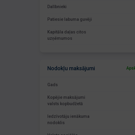
Dalībnieki
Patiesie labuma guvēji
Kapitāla daļas citos
uzņēmumos
Nodokļu maksājumi
Apsk
Gads
Kopējie maksājumi
valsts kopbudžetā
Iedzīvotāju ienākuma
nodoklis