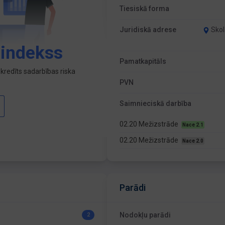
Tiesiskā forma
Juridiskā adrese
Skol
 indekss
Pamatkapitāls
kredīts sadarbības riska
PVN
Saimnieciskā darbība
02.20 Mežizstrāde
Nace 2.1
02.20 Mežizstrāde
Nace 2.0
Parādi
Nodokļu parādi
2