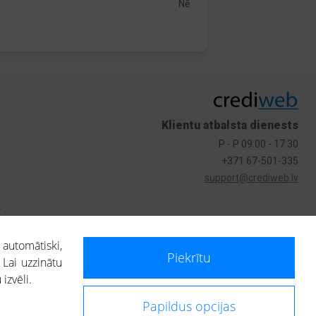
Nē
Klientu atbalsta dienests
P - P 09:00 - 17:30
+371 67-501-335
support@crediweb.lv
s
 automātiski,
Piekrītu
 Lai uzzinātu
izvēli.
Papildus opcijas
ietotājs, izmantojot portālā saņemto informāciju, ir atbildīgs par fizisko