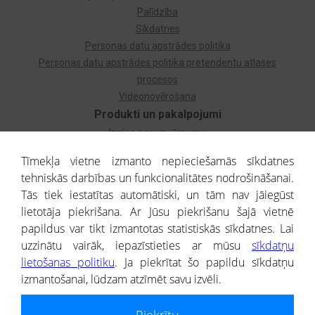
Palīdzība
Sīkdatnes
Personas datu apstrādes politika
Personas datu apstrādes politika pretendentu atlases
procesos
Videonovērošana
Produkti un pakalpojumi
Izziņa par uzņēmumu
Izziņa par privātpersonu
Tīmekļa vietne izmanto nepieciešamās sīkdatnes
Dzimtas koks
tehniskās darbības un funkcionalitātes nodrošināšanai.
Uzņēmumu atlase
Tās tiek iestatītas automātiski, un tām nav jāiegūst
Monitorings
lietotāja piekrišana. Ar Jūsu piekrišanu šajā vietnē
Kredītizziņa par ārvalstu uzņēmumiem
papildus var tikt izmantotas statistiskās sīkdatnes. Lai
uzzinātu vairāk, iepazīstieties ar mūsu
sīkdatņu
® CREDITREFORM Latvija
lietošanas politiku
. Ja piekrītat šo papildu sīkdatņu
SIA
izmantošanai, lūdzam atzīmēt savu izvēli.
People illustrations by Storyset