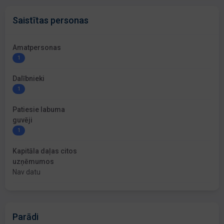
Saistītas personas
Amatpersonas
1
Dalībnieki
1
Patiesie labuma
guvēji
1
Kapitāla daļas citos
uzņēmumos
Nav datu
Parādi