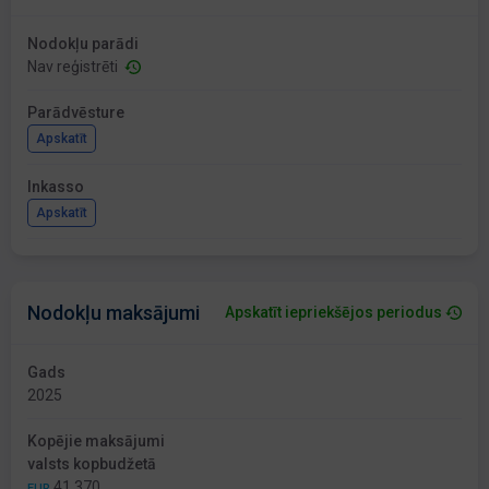
Nodokļu parādi
Nav reģistrēti
Parādvēsture
Apskatīt
Inkasso
Apskatīt
Nodokļu maksājumi
Apskatīt iepriekšējos periodus
Gads
2025
Kopējie maksājumi
valsts kopbudžetā
41 370
EUR