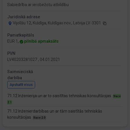
Sabiedrība ar ierobežotu atbildību
Juridiskā adrese
Vijolīšu 12, Kuldīga, Kuldīgas nov., Latvija LV-3301
Pamatkapitāls
EUR 1,
pilnībā apmaksāts
PVN
LV40203281027 , 04.01.2021
Saimnieciskā
darbība
Apskatīt visus
71.12 Inženierija un ar to saistītas tehniskas konsultācijas
Nace
2.1
71.12 Inženierdarbības un ar tām saistītās tehniskās
konsultācijas
Nace 2.0