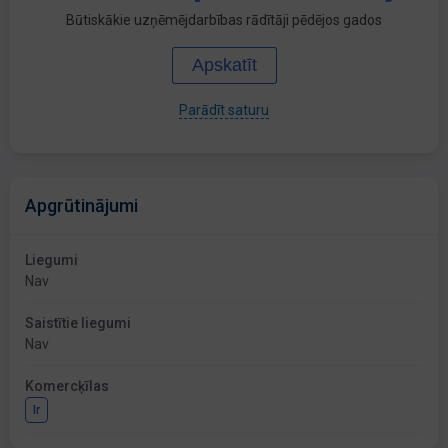
Būtiskākie uzņēmējdarbības rādītāji pēdējos gados
Apskatīt
Parādīt saturu
Apgrūtinājumi
Liegumi
Nav
Saistītie liegumi
Nav
Komercķīlas
Ir