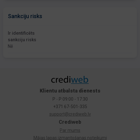
Sankciju risks
Ir identificēts
sankciju risks
Nē
Klientu atbalsta dienests
P - P 09:00 - 17:30
+371 67-501-335
support@crediweb.lv
Crediweb
Par mums
Mājas lapas izmantošanas noteikumi