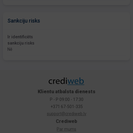
Sankciju risks
Ir identificēts
sankciju risks
Nē
Klientu atbalsta dienests
P - P 09:00 - 17:30
+371 67-501-335
support@crediweb.lv
Crediweb
Par mums