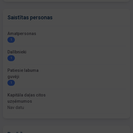
Saistītas personas
Amatpersonas
1
Dalībnieki
1
Patiesie labuma
guvēji
1
Kapitāla daļas citos
uzņēmumos
Nav datu