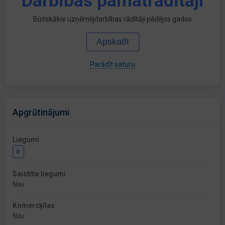
Darbības pamatrādītāji
Būtiskākie uzņēmējdarbības rādītāji pēdējos gados
Apskatīt
Parādīt saturu
Apgrūtinājumi
Liegumi
Ir
Saistītie liegumi
Nav
Komercķīlas
Nav