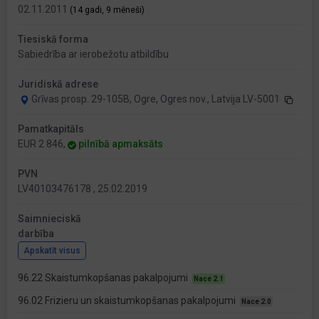
02.11.2011
(14 gadi, 9 mēneši)
Tiesiskā forma
Sabiedrība ar ierobežotu atbildību
Juridiskā adrese
Grīvas prosp. 29-105B, Ogre, Ogres nov., Latvija LV-5001
Pamatkapitāls
EUR 2 846,
pilnībā apmaksāts
PVN
LV40103476178 , 25.02.2019
Saimnieciskā
darbība
Apskatīt visus
96.22 Skaistumkopšanas pakalpojumi
Nace 2.1
96.02 Frizieru un skaistumkopšanas pakalpojumi
Nace 2.0