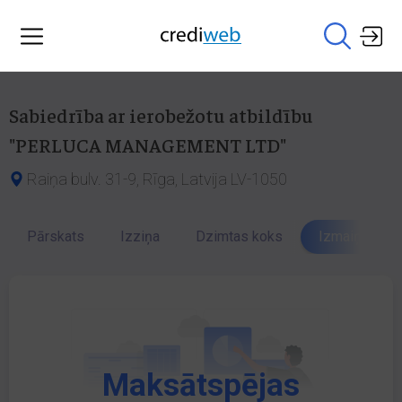
Sabiedrība ar ierobežotu atbildību
"PERLUCA MANAGEMENT LTD"
Raiņa bulv. 31-9, Rīga, Latvija LV-1050
Pārskats
Izziņa
Dzimtas koks
Izmaiņu vēst
Maksātspējas