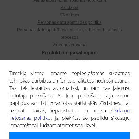
Mājas lapas izmantošanas noteikumi
Palīdzība
Sīkdatnes
Personas datu apstrādes politika
Personas datu apstrādes politika pretendentu atlases
procesos
Videonovērošana
Produkti un pakalpojumi
Izziņa par uzņēmumu
Izziņa par privātpersonu
Tīmekļa vietne izmanto nepieciešamās sīkdatnes
Dzimtas koks
tehniskās darbības un funkcionalitātes nodrošināšanai.
Uzņēmumu atlase
Tās tiek iestatītas automātiski, un tām nav jāiegūst
Monitorings
lietotāja piekrišana. Ar Jūsu piekrišanu šajā vietnē
Kredītizziņa par ārvalstu uzņēmumiem
papildus var tikt izmantotas statistiskās sīkdatnes. Lai
uzzinātu vairāk, iepazīstieties ar mūsu
sīkdatņu
® CREDITREFORM Latvija
lietošanas politiku
. Ja piekrītat šo papildu sīkdatņu
SIA
izmantošanai, lūdzam atzīmēt savu izvēli.
People illustrations by Storyset