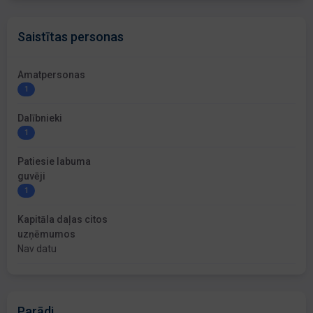
Saistītas personas
Amatpersonas
1
Dalībnieki
1
Patiesie labuma
guvēji
1
Kapitāla daļas citos
uzņēmumos
Nav datu
Parādi