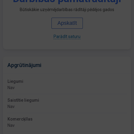
Būtiskākie uzņēmējdarbības rādītāji pēdējos gados
Apskatīt
Parādīt saturu
Apgrūtinājumi
Liegumi
Nav
Saistītie liegumi
Nav
Komercķīlas
Nav