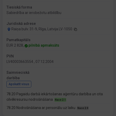
Tiesiskā forma
Sabiedrība ar ierobežotu atbildību
Juridiskā adrese
Raiņa bulv. 31-9, Rīga, Latvija LV-1050
Pamatkapitāls
EUR 2 828,
pilnībā apmaksāts
PVN
LV40003663554 , 07.12.2004
Saimnieciskā
darbība
Apskatīt visus
78.20 Pagaidu darbā iekārtošanas aģentūru darbība un cita
cilvēkresursu nodrošināšana
Nace 2.1
78.20 Nodrošināšana ar personālu uz laiku
Nace 2.0