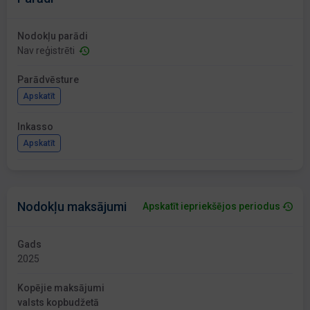
Nodokļu parādi
Nav reģistrēti
Parādvēsture
Apskatīt
Inkasso
Apskatīt
Nodokļu maksājumi
Apskatīt iepriekšējos periodus
Gads
2025
Kopējie maksājumi
valsts kopbudžetā