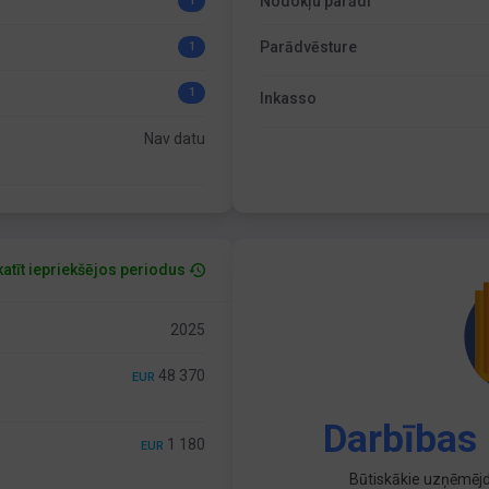
Nodokļu parādi
1
Parādvēsture
1
1
Inkasso
Nav datu
atīt iepriekšējos periodus
2025
48 370
EUR
Darbības 
1 180
EUR
Būtiskākie uzņēmējd