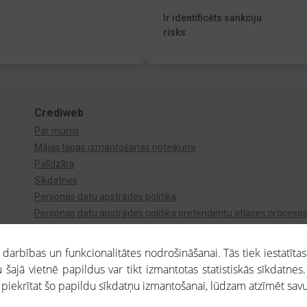
Ir identificēts sankciju
risks
Crediweb
Par mums
Mājas lapas izmantošanas noteikumi
Palīdzība
Sīkdatnes
Personas datu apstrādes politika
Personas datu apstrādes politika pretendentu atlases proceso
Videonovērošana
arbības un funkcionalitātes nodrošināšanai. Tās tiek iestatītas
 šajā vietnē papildus var tikt izmantotas statistiskās sīkdatnes.
a piekrītat šo papildu sīkdatņu izmantošanai, lūdzam atzīmēt savu 