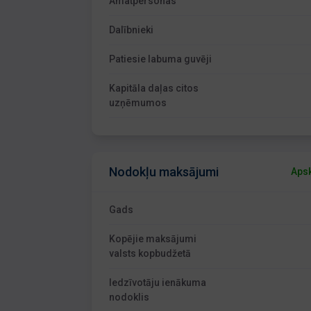
Amatpersonas
Dalībnieki
Patiesie labuma guvēji
Kapitāla daļas citos
uzņēmumos
Nodokļu maksājumi
Apsk
Gads
Kopējie maksājumi
valsts kopbudžetā
Iedzīvotāju ienākuma
nodoklis