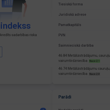
Tiesiskā forma
Juridiskā adrese
 indekss
Pamatkapitāls
kredīts sadarbības riska
PVN
Saimnieciskā darbība
46.84 Metālizstrādājumu, cauruļu
vairumtirdzniecība
Nace 2.1
46.74 Metālizstrādājumu cauruļu,
vairumtirdzniecība
Nace 2.0
Parādi