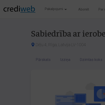
Pakalpojumi
Abonēt
Par
Sabiedrība ar iero
Dēļu 4, Rīga, Latvija LV-1004
Pārskats
Izziņa
Dzimtas koks