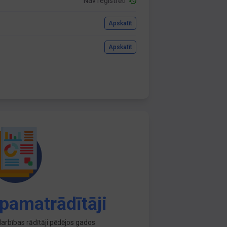
Nav reģistrēti
Apskatīt
Apskatīt
pamatrādītāji
arbības rādītāji pēdējos gados