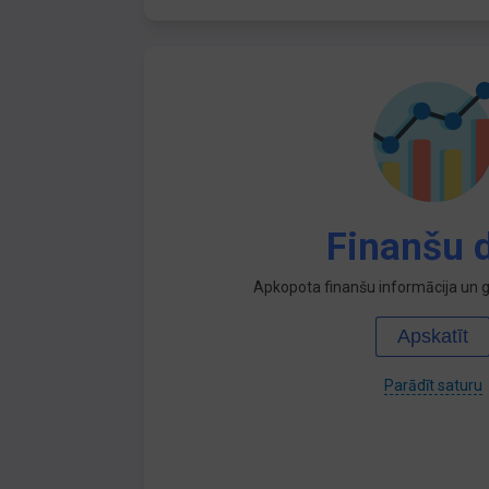
Finanšu d
Apkopota finanšu informācija un ga
Apskatīt
Parādīt saturu