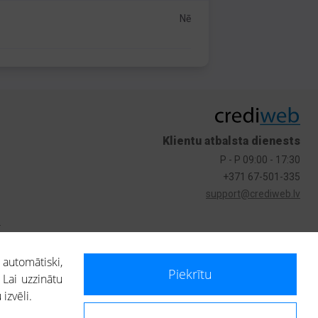
Nē
Klientu atbalsta dienests
P - P 09:00 - 17:30
+371 67-501-335
support@crediweb.lv
s
 automātiski,
Piekrītu
 Lai uzzinātu
izvēli.