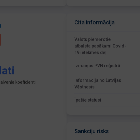
Cita informācija
Valsts piemērotie
atbalsta pasākumi Covid-
19 ietekmes dēļ
Izmaiņas PVN reģistrā
ati
Informācija no Latvijas
lvenie koeficienti
Vēstnesis
Īpašie statusi
Sankciju risks